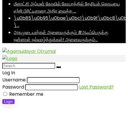
மீனாட்சி அம்மன் கோவில் கோபுரத்தில் தேசியக் கொடியை
ஏற்றி பிரிட்டிசாரை அதிர வைத்த …
\u0b85\u0b95\u0bae\u0bc1\u0b9f\u0bc8\u0b
\…
அகமுடையார்கள் அனைவருக்கும் #ஆடிப்பெருக்கு
நன்னாள் நல்வாழ்த்துக்கள்! அனைவருக்கும்…
Log In
Username
Password
Lost Password?
Remember me
Login