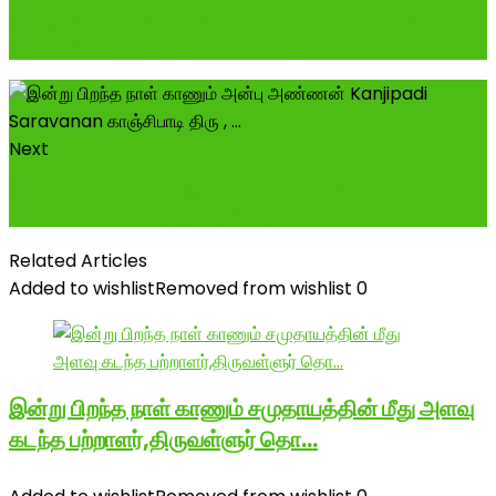
இன்று திருத்தணி அகமுடையார் சங்கத்தின் சார்பாக
வேலூர் சிங்கம் அன்பு அண்ணன் அக்டோப...
Next
இன்று பிறந்த நாள் காணும் தணிகை போளூர் Bhuvanesh
Padmanaban திரு , புவனேஷ் அகம...
Related Articles
Added to wishlist
Removed from wishlist
0
இன்று பிறந்த நாள் காணும் சமுதாயத்தின் மீது அளவு
கடந்த பற்றாளர்,திருவள்ளுர் தொ…