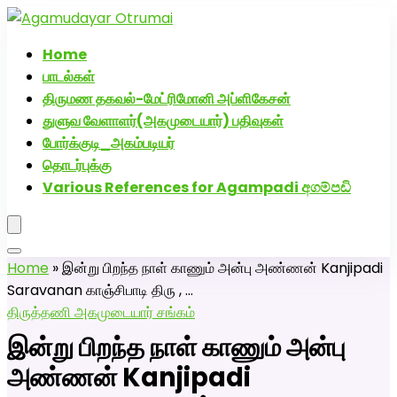
அகமுடையார் திருமண வரன்களுக்கு அகமுடையார்மேட்ரி-
பெண் வீட்டாருக்கு 100% இலவச திருமண சேவை! வாட்ஸப்
Home
எண்: 7200507629
பாடல்கள்
திருமண தகவல்-மேட்ரிமோனி அப்ளிகேசன்
துளுவ வேளாளர்(அகமுடையார்) பதிவுகள்
போர்க்குடி_அகம்படியர்
தொடர்புக்கு
Various References for Agampadi අගම්පඩි
Home
»
இன்று பிறந்த நாள் காணும் அன்பு அண்ணன் Kanjipadi
Saravanan காஞ்சிபாடி திரு , …
திருத்தணி அகமுடையார் சங்கம்
இன்று பிறந்த நாள் காணும் அன்பு
அண்ணன் Kanjipadi