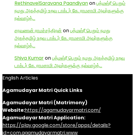
RethinavelSaravana Paandiyan
on
பத்மஸ்ரீ பெறும்
நமது அகத்தமிழ் உறவு டாக்டர் கே. ராமசாமி அவர்களுக்கு
நல்வாழ்த்…
சரவணன் ராமச்சந்திரன்
on
பத்மஸ்ரீ பெறும் நமது
அகத்தமிழ் உறவு டாக்டர் கே. ராமசாமி அவர்களுக்கு
நல்வாழ்த்…
Shiva Kumar
on
பத்மஸ்ரீ பெறும் நமது அகத்தமிழ் உறவு
டாக்டர் கே. ராமசாமி அவர்களுக்கு நல்வாழ்த்…
English Articles
Agamudayar Matri Quick Links
Agamudayar Matri (Matrimony)
Website:
https://agamudayarmatri.com/
Agamudayar Matri Application:
https://play.google.com/store/apps/details?
id=com.agamudayarmatri.www