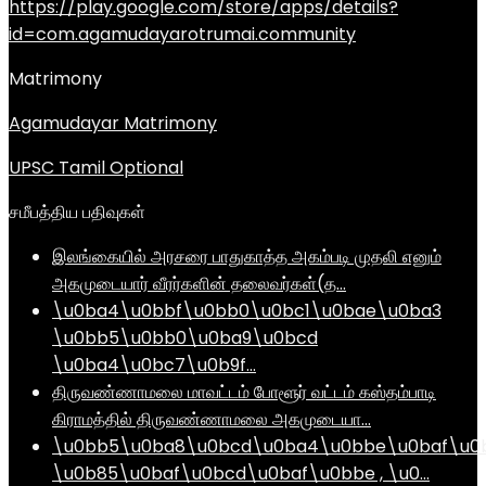
https://play.google.com/store/apps/details?
id=com.agamudayarotrumai.community
Matrimony
Agamudayar Matrimony
UPSC Tamil Optional
சமீபத்திய பதிவுகள்
இலங்கையில் அரசரை பாதுகாத்த அகம்படி முதலி எனும்
அகமுடையார் வீரர்களின் தலைவர்கள்(த…
\u0ba4\u0bbf\u0bb0\u0bc1\u0bae\u0ba3
\u0bb5\u0bb0\u0ba9\u0bcd
\u0ba4\u0bc7\u0b9f…
திருவண்ணாமலை மாவட்டம் போளூர் வட்டம் கஸ்தம்பாடி
கிராமத்தில் திருவண்ணாமலை அகமுடையா…
\u0bb5\u0ba8\u0bcd\u0ba4\u0bbe\u0baf\u0
\u0b85\u0baf\u0bcd\u0baf\u0bbe , \u0…