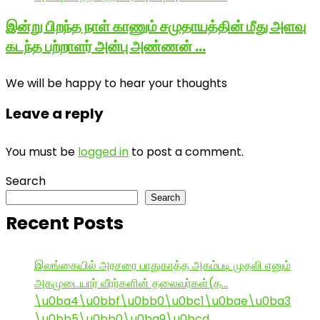
இன்று பிறந்த நாள் காணும் சமுதாயத்தின் மீது அளவு
கடந்த பற்றாளர் அன்பு அண்ணன் …
We will be happy to hear your thoughts
Leave a reply
You must be
logged in
to post a comment.
Search
Search
Recent Posts
இலங்கையில் அரசரை பாதுகாத்த அகம்படி முதலி எனும்
அகமுடையார் வீரர்களின் தலைவர்கள்(த…
\u0ba4\u0bbf\u0bb0\u0bc1\u0bae\u0ba3
\u0bb5\u0bb0\u0ba9\u0bcd