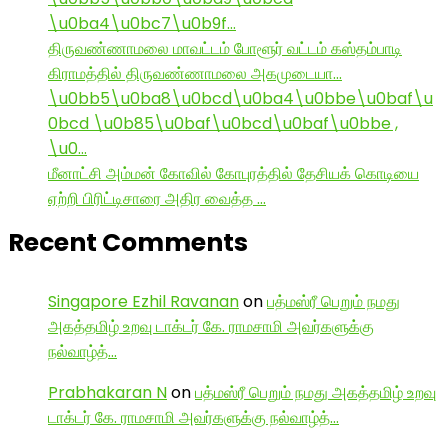
\u0ba4\u0bc7\u0b9f…
திருவண்ணாமலை மாவட்டம் போளூர் வட்டம் கஸ்தம்பாடி
கிராமத்தில் திருவண்ணாமலை அகமுடையா…
\u0bb5\u0ba8\u0bcd\u0ba4\u0bbe\u0baf\u
0bcd \u0b85\u0baf\u0bcd\u0baf\u0bbe ,
\u0…
மீனாட்சி அம்மன் கோவில் கோபுரத்தில் தேசியக் கொடியை
ஏற்றி பிரிட்டிசாரை அதிர வைத்த …
Recent Comments
Singapore Ezhil Ravanan
on
பத்மஸ்ரீ பெறும் நமது
அகத்தமிழ் உறவு டாக்டர் கே. ராமசாமி அவர்களுக்கு
நல்வாழ்த்…
Prabhakaran N
on
பத்மஸ்ரீ பெறும் நமது அகத்தமிழ் உறவு
டாக்டர் கே. ராமசாமி அவர்களுக்கு நல்வாழ்த்…