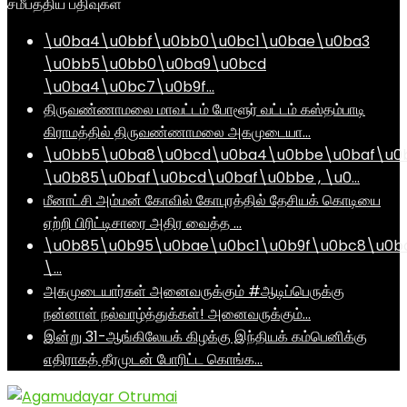
சமீபத்திய பதிவுகள்
\u0ba4\u0bbf\u0bb0\u0bc1\u0bae\u0ba3
\u0bb5\u0bb0\u0ba9\u0bcd
\u0ba4\u0bc7\u0b9f…
திருவண்ணாமலை மாவட்டம் போளூர் வட்டம் கஸ்தம்பாடி
கிராமத்தில் திருவண்ணாமலை அகமுடையா…
\u0bb5\u0ba8\u0bcd\u0ba4\u0bbe\u0baf\u0
\u0b85\u0baf\u0bcd\u0baf\u0bbe , \u0…
மீனாட்சி அம்மன் கோவில் கோபுரத்தில் தேசியக் கொடியை
ஏற்றி பிரிட்டிசாரை அதிர வைத்த …
\u0b85\u0b95\u0bae\u0bc1\u0b9f\u0bc8\u0b
\…
அகமுடையார்கள் அனைவருக்கும் #ஆடிப்பெருக்கு
நன்னாள் நல்வாழ்த்துக்கள்! அனைவருக்கும்…
இன்று 31-ஆங்கிலேயக் கிழக்கு இந்தியக் கம்பெனிக்கு
எதிராகத் தீரமுடன் போரிட்ட கொங்க…