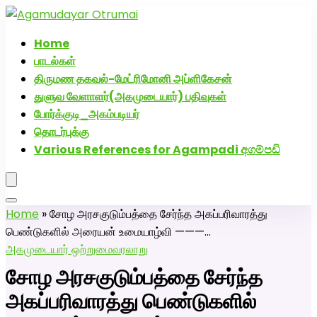
அகமுடையார் திருமண வரன்களுக்கு அகமுடையார்மேட்ரி-
பெண் வீட்டாருக்கு 100% இலவச திருமண சேவை! வாட்ஸப்
Home
எண்: 7200507629
பாடல்கள்
திருமண தகவல்-மேட்ரிமோனி அப்ளிகேசன்
துளுவ வேளாளர்(அகமுடையார்) பதிவுகள்
போர்க்குடி_அகம்படியர்
தொடர்புக்கு
Various References for Agampadi අගම්පඩි
Home
»
சோழ அரசகுடும்பத்தை சேர்ந்த அகப்பரிவாரத்து
பெண்டுகளில் அரையன் உமையாழ்வி ———…
அகமுடையார் ஒற்றுமை
வரலாறு
சோழ அரசகுடும்பத்தை சேர்ந்த
அகப்பரிவாரத்து பெண்டுகளில்