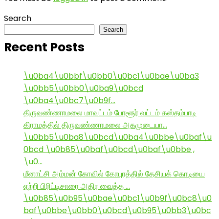
Search
Search
Recent Posts
\u0ba4\u0bbf\u0bb0\u0bc1\u0bae\u0ba3
\u0bb5\u0bb0\u0ba9\u0bcd
\u0ba4\u0bc7\u0b9f…
திருவண்ணாமலை மாவட்டம் போளூர் வட்டம் கஸ்தம்பாடி
கிராமத்தில் திருவண்ணாமலை அகமுடையா…
\u0bb5\u0ba8\u0bcd\u0ba4\u0bbe\u0baf\u
0bcd \u0b85\u0baf\u0bcd\u0baf\u0bbe ,
\u0…
மீனாட்சி அம்மன் கோவில் கோபுரத்தில் தேசியக் கொடியை
ஏற்றி பிரிட்டிசாரை அதிர வைத்த …
\u0b85\u0b95\u0bae\u0bc1\u0b9f\u0bc8\u0
baf\u0bbe\u0bb0\u0bcd\u0b95\u0bb3\u0bc