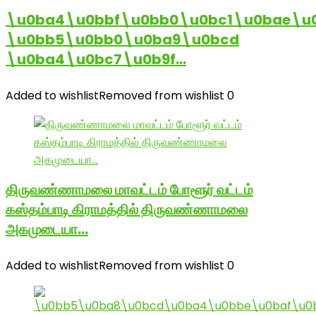
\u0ba4\u0bbf\u0bb0\u0bc1\u0bae\u
\u0bb5\u0bb0\u0ba9\u0bcd
\u0ba4\u0bc7\u0b9f…
Added to wishlist
Removed from wishlist
0
திருவண்ணாமலை மாவட்டம் போளூர் வட்டம்
கஸ்தம்பாடி கிராமத்தில் திருவண்ணாமலை
அகமுடையா…
Added to wishlist
Removed from wishlist
0