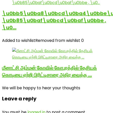
\u0bb5\u0ba8\u0bcd\u0ba4\u0bbe\u
\u0b85\u0baf\u0bcd\u0baf\u0bbe ,
\u0…
Added to wishlist
Removed from wishlist
0
மீனாட்சி அம்மன் கோவில் கோபுரத்தில் தேசியக்
கொடியை ஏற்றி பிரிட்டிசாரை அதிர வைத்த …
We will be happy to hear your thoughts
Leave a reply
You must be
logged in
to post a comment.