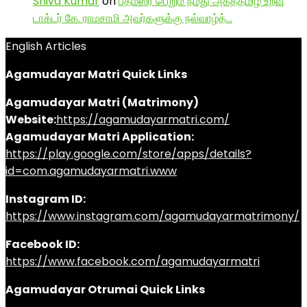
Shiva Kumar
on
பத்மஸ்ரீ பெறும் நமது அகத்தமிழ் உறவு
டாக்டர் கே. ராமசாமி அவர்களுக்கு நல்வாழ்த்…
English Articles
Agamudayar Matri Quick Links
Agamudayar Matri (Matrimony)
Website:
https://agamudayarmatri.com/
Agamudayar Matri Application:
https://play.google.com/store/apps/details?
id=com.agamudayarmatri.www
Instagram ID:
https://www.instagram.com/agamudayarmatrimony/
Facebook ID:
https://www.facebook.com/agamudayarmatri
Agamudayar Otrumai Quick Links