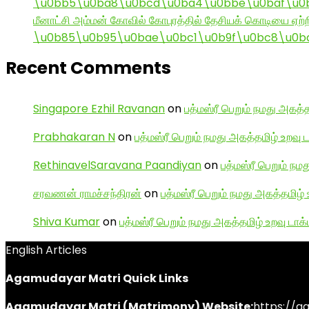
\u0bb5\u0ba8\u0bcd\u0ba4\u0bbe\u0baf\u0bc
மீனாட்சி அம்மன் கோவில் கோபுரத்தில் தேசியக் கொடியை ஏற்ற
\u0b85\u0b95\u0bae\u0bc1\u0b9f\u0bc8\u0b
Recent Comments
Singapore Ezhil Ravanan
on
பத்மஸ்ரீ பெறும் நமது அகத்த
Prabhakaran N
on
பத்மஸ்ரீ பெறும் நமது அகத்தமிழ் உறவு 
RethinavelSaravana Paandiyan
on
பத்மஸ்ரீ பெறும் நம
சரவணன் ராமச்சந்திரன்
on
பத்மஸ்ரீ பெறும் நமது அகத்தமிழ் 
Shiva Kumar
on
பத்மஸ்ரீ பெறும் நமது அகத்தமிழ் உறவு டாக்
English Articles
Agamudayar Matri Quick Links
Agamudayar Matri (Matrimony) Website:
https://