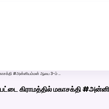
ரி-பெண் வீட்டாருக்கு 100% இலவச திருமண சேவை! வாட்ஸப் எண்:
7200507629
 மகாசக்தி #அன்னியம்மன் ஆலய 3-ம் …
ேட்டை கிராமத்தில் மகாசக்தி #அன்ன