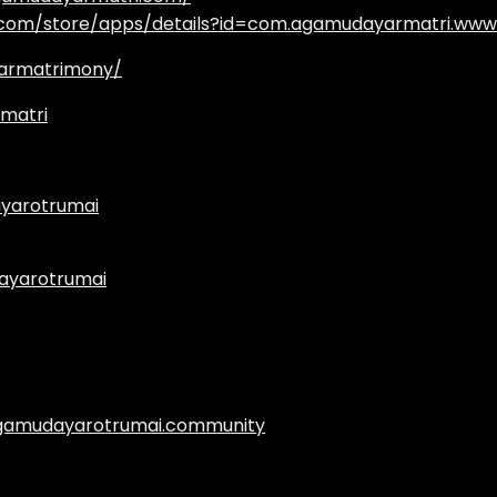
e.com/store/apps/details?id=com.agamudayarmatri.www
armatrimony/
matri
yarotrumai
ayarotrumai
.agamudayarotrumai.community