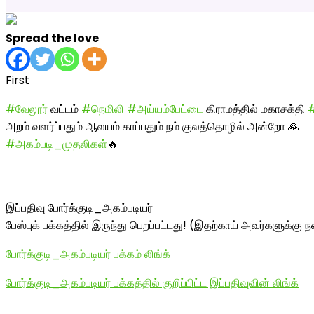
Spread the love
First
#வேலூர்
வட்டம்
#நெமிலி
#அய்யம்பேட்டை
கிராமத்தில் மகாசக்தி
#
அறம் வளர்ப்பதும் ஆலயம் காப்பதும் நம் குலத்தொழில் அன்றோ 🙏
#அகம்படி_முதலிகள்
🔥
இப்பதிவு போர்க்குடி_அகம்படியர்
பேஸ்புக் பக்கத்தில் இருந்து பெறப்பட்டது! (இதற்காய் அவர்களுக்கு நன
போர்க்குடி_அகம்படியர் பக்கம் லிங்க்
போர்க்குடி_அகம்படியர் பக்கத்தில் குறிப்பிட்ட இப்பதிவுவின் லிங்க்