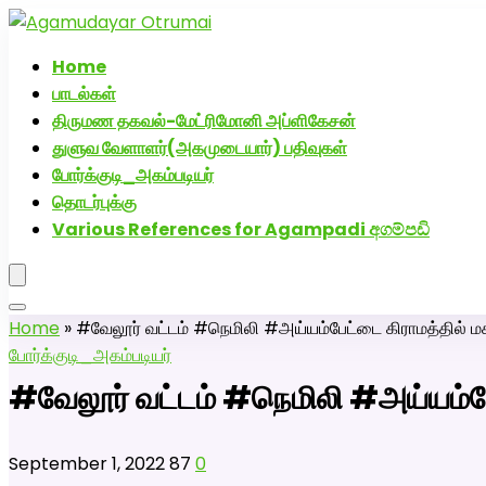
அகமுடையார் திருமண வரன்களுக்கு அகமுடையார்மேட்
Home
பாடல்கள்
திருமண தகவல்-மேட்ரிமோனி அப்ளிகேசன்
துளுவ வேளாளர்(அகமுடையார்) பதிவுகள்
போர்க்குடி_அகம்படியர்
தொடர்புக்கு
Various References for Agampadi අගම්පඩි
Home
»
#வேலூர் வட்டம் #நெமிலி #அய்யம்பேட்டை கிராமத்தில்
போர்க்குடி_அகம்படியர்
#வேலூர் வட்டம் #நெமிலி #அய்யம்ப
September 1, 2022
87
0