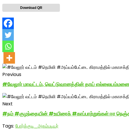
Download QR
Previous
#வேலூர் மாவட்டம், வெட்டுவானத்தின் தாய் எல்லையம்ம
Next
#நம் #குழந்தையின் #உயிரைக் #காப்பாற்றுங்கள் ஈர நெஞ்
Tags:
போர்க்குடி_அகம்படியர்