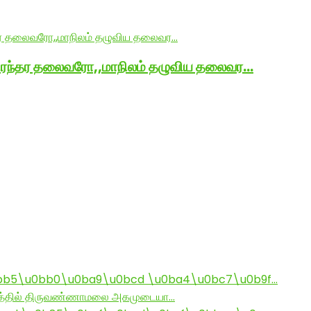
நிரந்தர தலைவரோ,,மாநிலம் தழுவிய தலைவர…
bb5\u0bb0\u0ba9\u0bcd \u0ba4\u0bc7\u0b9f…
ராமத்தில் திருவண்ணாமலை அகமுடையா…