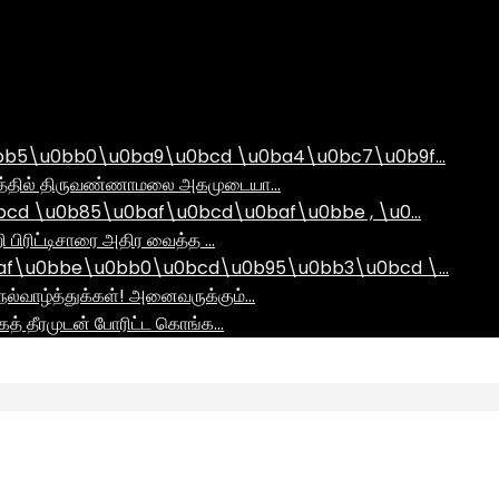
bb5\u0bb0\u0ba9\u0bcd \u0ba4\u0bc7\u0b9f…
ராமத்தில் திருவண்ணாமலை அகமுடையா…
d \u0b85\u0baf\u0bcd\u0baf\u0bbe , \u0…
ி பிரிட்டிசாரை அதிர வைத்த …
af\u0bbe\u0bb0\u0bcd\u0b95\u0bb3\u0bcd \…
ல்வாழ்த்துக்கள்! அனைவருக்கும்…
ாகத் தீரமுடன் போரிட்ட கொங்க…