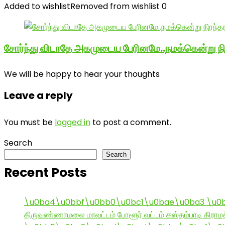
Added to wishlist
Removed from wishlist
0
சோர்ந்து விடாதே அகமுடைய பேரினமே..நமக்கென்று 
We will be happy to hear your thoughts
Leave a reply
You must be
logged in
to post a comment.
Search
Search
Recent Posts
\u0ba4\u0bbf\u0bb0\u0bc1\u0bae\u0ba3 \u0
திருவண்ணாமலை மாவட்டம் போளூர் வட்டம் கஸ்தம்பாடி கி