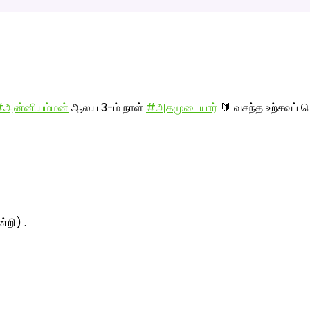
அன்னியம்மன்
ஆலய 3-ம் நாள்
#அகமுடையார்
🔰 வசந்த உற்சவப் ப
்றி) .