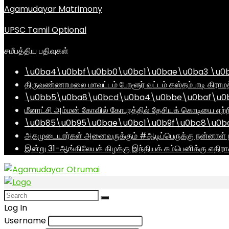
Agamudayar Matrimony
UPSC Tamil Optional
சமீபத்திய பதிவுகள்
\u0ba4\u0bbf\u0bb0\u0bc1\u0bae\u0ba3 \u0
திருவண்ணாமலை மாவட்டம் போளூர் வட்டம் கஸ்தம்பாடி கி
\u0bb5\u0ba8\u0bcd\u0ba4\u0bbe\u0baf\u0bc
மீனாட்சி அம்மன் கோவில் கோபுரத்தில் தேசியக் கொடியை ஏற்ற
\u0b85\u0b95\u0bae\u0bc1\u0b9f\u0bc8\u0b
அகமுடையார்கள் அனைவருக்கும் #ஆடிப்பெருக்கு நன்னாள் ந
இன்று 31-ஆங்கிலேயக் கிழக்கு இந்தியக் கம்பெனிக்கு எதிர
Log In
Username