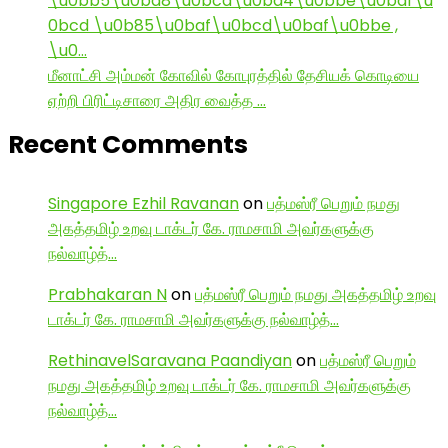
\u0bb5\u0ba8\u0bcd\u0ba4\u0bbe\u0baf\u
0bcd \u0b85\u0baf\u0bcd\u0baf\u0bbe ,
\u0…
மீனாட்சி அம்மன் கோவில் கோபுரத்தில் தேசியக் கொடியை
ஏற்றி பிரிட்டிசாரை அதிர வைத்த …
Recent Comments
Singapore Ezhil Ravanan
on
பத்மஸ்ரீ பெறும் நமது
அகத்தமிழ் உறவு டாக்டர் கே. ராமசாமி அவர்களுக்கு
நல்வாழ்த்…
Prabhakaran N
on
பத்மஸ்ரீ பெறும் நமது அகத்தமிழ் உறவு
டாக்டர் கே. ராமசாமி அவர்களுக்கு நல்வாழ்த்…
RethinavelSaravana Paandiyan
on
பத்மஸ்ரீ பெறும்
நமது அகத்தமிழ் உறவு டாக்டர் கே. ராமசாமி அவர்களுக்கு
நல்வாழ்த்…