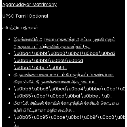
Agamudayar Matrimony
UPSC Tamil Optional
சமீபத்திய பதிவுகள்
இலங்கையில் அரசரை பாதுகாத்த அகம்படி முதலி எனும்
அகமுடையார் வீரர்களின் தலைவர்கள்(த…
\u0ba4\u0bbf\u0bb0\u0bc1\u0bae\u0ba3
\u0bb5\u0bb0\u0ba9\u0bcd
\u0ba4\u0bc7\u0b9f…
திருவண்ணாமலை மாவட்டம் போளூர் வட்டம் கஸ்தம்பாடி
கிராமத்தில் திருவண்ணாமலை அகமுடையா…
\u0bb5\u0ba8\u0bcd\u0ba4\u0bbe\u0baf\u0
\u0b85\u0baf\u0bcd\u0baf\u0bbe , \u0…
மீனாட்சி அம்மன் கோவில் கோபுரத்தில் தேசியக் கொடியை
ஏற்றி பிரிட்டிசாரை அதிர வைத்த …
\u0b85\u0b95\u0bae\u0bc1\u0b9f\u0bc8\u0b
\…