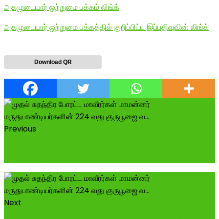
அகமுடையார் ஒற்றுமை பக்கம் லிங்க்
அகமுடையார் ஒற்றுமை பக்கத்தில் குறிப்பிட்ட இப்பதிவுவின் லிங்க்
Download QR
Previous
Aarvam IAS Academy – Tamil Nadu’s No.1
Coaching Centre for IAS and TNPSC Studies...
Next