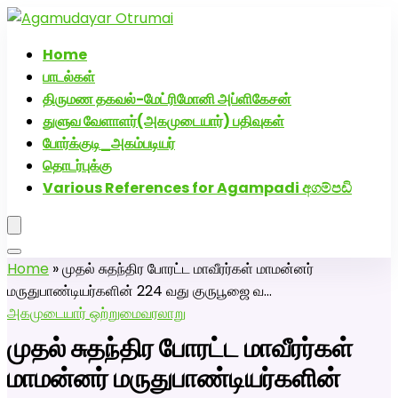
அகமுடையார் திருமண வரன்களுக்கு அகமுடையார்மேட்ரி-
பெண் வீட்டாருக்கு 100% இலவச திருமண சேவை! வாட்ஸப்
Home
எண்: 7200507629
பாடல்கள்
திருமண தகவல்-மேட்ரிமோனி அப்ளிகேசன்
துளுவ வேளாளர்(அகமுடையார்) பதிவுகள்
போர்க்குடி_அகம்படியர்
தொடர்புக்கு
Various References for Agampadi අගම්පඩි
Home
»
முதல் சுதந்திர போரட்ட மாவீரர்கள் மாமன்னர்
மருதுபாண்டியர்களின் 224 வது குருபூஜை வ…
அகமுடையார் ஒற்றுமை
வரலாறு
முதல் சுதந்திர போரட்ட மாவீரர்கள்
மாமன்னர் மருதுபாண்டியர்களின்