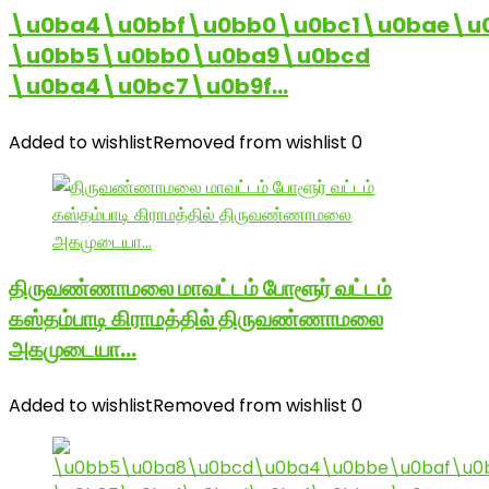
\u0ba4\u0bbf\u0bb0\u0bc1\u0bae\u
\u0bb5\u0bb0\u0ba9\u0bcd
\u0ba4\u0bc7\u0b9f…
Added to wishlist
Removed from wishlist
0
திருவண்ணாமலை மாவட்டம் போளூர் வட்டம்
கஸ்தம்பாடி கிராமத்தில் திருவண்ணாமலை
அகமுடையா…
Added to wishlist
Removed from wishlist
0