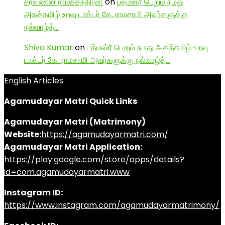
சரவணன் ராமச்சந்திரன்
on
பத்மஸ்ரீ பெறும் நமது
அகத்தமிழ் உறவு டாக்டர் கே. ராமசாமி அவர்களுக்கு
நல்வாழ்த்…
Shiva Kumar
on
பத்மஸ்ரீ பெறும் நமது அகத்தமிழ் உறவு
டாக்டர் கே. ராமசாமி அவர்களுக்கு நல்வாழ்த்…
English Articles
Agamudayar Matri Quick Links
Agamudayar Matri (Matrimony)
Website:
https://agamudayarmatri.com/
Agamudayar Matri Application:
https://play.google.com/store/apps/details?
id=com.agamudayarmatri.www
Instagram ID:
https://www.instagram.com/agamudayarmatrimony/