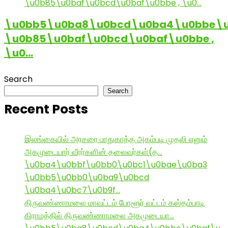
\u0bb5\u0ba8\u0bcd\u0ba4\u0bbe\u
\u0b85\u0baf\u0bcd\u0baf\u0bbe ,
\u0…
Search
Search
Recent Posts
இலங்கையில் அரசரை பாதுகாத்த அகம்படி முதலி எனும்
அகமுடையார் வீரர்களின் தலைவர்கள்(த…
\u0ba4\u0bbf\u0bb0\u0bc1\u0bae\u0ba3
\u0bb5\u0bb0\u0ba9\u0bcd
\u0ba4\u0bc7\u0b9f…
திருவண்ணாமலை மாவட்டம் போளூர் வட்டம் கஸ்தம்பாடி
கிராமத்தில் திருவண்ணாமலை அகமுடையா…