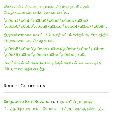
இலங்கையில் அரசரை பாதுகாத்த அகம்படி முதலி எனும்
அகமுடையார் வீரர்களின் தலைவர்கள்(த…
\u0ba4\u0bbf\u0bb0\u0bc1\u0bae\u0ba3
\u0bb5\u0bb0\u0ba9\u0bcd \u0ba4\u0bc7\u0b9f…
திருவண்ணாமலை மாவட்டம் போளூர் வட்டம் கஸ்தம்பாடி கிராமத்தில்
திருவண்ணாமலை அகமுடையா…
\u0bb5\u0ba8\u0bcd\u0ba4\u0bbe\u0baf\u0bcd
\u0b85\u0baf\u0bcd\u0baf\u0bbe , \u0…
மீனாட்சி அம்மன் கோவில் கோபுரத்தில் தேசியக் கொடியை ஏற்றி
பிரிட்டிசாரை அதிர வைத்த …
Recent Comments
Singapore Ezhil Ravanan
on
பத்மஸ்ரீ பெறும் நமது
அகத்தமிழ் உறவு டாக்டர் கே. ராமசாமி அவர்களுக்கு நல்வாழ்த்…