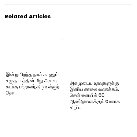
Related Articles
இன்று பிறந்த நாள் காணும்
சமுதாயத்தின் மீது அளவு
அகமுடைய உறவுகளுக்கு
கடந்த பற்றாளர்,திருவள்ளுர்
இனிய காலை வணக்கம்.
தொ…
சென்னையில் 60
ஆண்டுகளுக்கும் மேலாக
சிறப்…