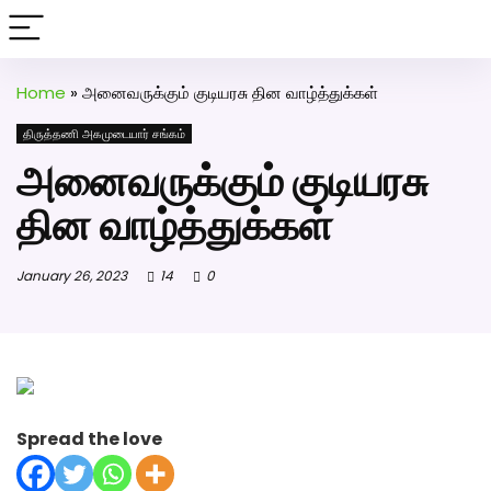
அகமுடையார் திருமண வரன்களுக்கு அகமுடையார்மேட்ரி-
பெண் வீட்டாருக்கு 100% இலவச திருமண சேவை! வாட்ஸப்
எண்: 7200507629
Home
»
அனைவருக்கும் குடியரசு தின வாழ்த்துக்கள்
Click Here to Download Matrimony App
திருத்தணி அகமுடையார் சங்கம்
அனைவருக்கும் குடியரசு
தின வாழ்த்துக்கள்
January 26, 2023
14
0
Spread the love