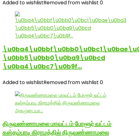
Added to wishlist
Removed from wishlist
0
\u0ba4\u0bbf\u0bb0\u0bc1\u0bae\u
\u0bb5\u0bb0\u0ba9\u0bcd
\u0ba4\u0bc7\u0b9f…
Added to wishlist
Removed from wishlist
0
திருவண்ணாமலை மாவட்டம் போளூர் வட்டம்
கஸ்தம்பாடி கிராமத்தில் திருவண்ணாமலை