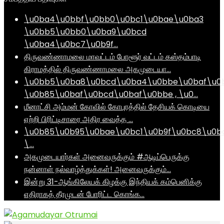
\u0ba4\u0bbf\u0bb0\u0bc1\u0bae\u0ba3
\u0bb5\u0bb0\u0ba9\u0bcd
\u0ba4\u0bc7\u0b9f…
திருவண்ணாமலை மாவட்டம் போளூர் வட்டம் கஸ்தம்பாடி
கிராமத்தில் திருவண்ணாமலை அகமுடையா…
\u0bb5\u0ba8\u0bcd\u0ba4\u0bbe\u0baf\u0
\u0b85\u0baf\u0bcd\u0baf\u0bbe , \u0…
மீனாட்சி அம்மன் கோவில் கோபுரத்தில் தேசியக் கொடியை
ஏற்றி பிரிட்டிசாரை அதிர வைத்த …
\u0b85\u0b95\u0bae\u0bc1\u0b9f\u0bc8\u0b
\…
அகமுடையார்கள் அனைவருக்கும் #ஆடிப்பெருக்கு
நன்னாள் நல்வாழ்த்துக்கள்! அனைவருக்கும்…
இன்று 31-ஆங்கிலேயக் கிழக்கு இந்தியக் கம்பெனிக்கு
எதிராகத் தீரமுடன் போரிட்ட கொங்க…