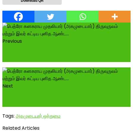
Download QR
Previous
வரலாற்றை மறந்தவனுக்கு, வரலாறே கிடையாது! என்பதை
பற்றி மருதுசேனை தலைவர் அவர்களின் ...
Next
கிறிஸ்தவ அகமுடையார்களுக்காக புதிதாக குருப் ஒன்றை
துவங்கியுள்ளோம். அகமுடையார் சா...
Tags:
அகமுடையார் ஒற்றுமை
Related Articles