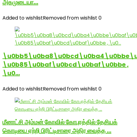
அகமுடையா…
Added to wishlist
Removed from wishlist
0
\u0bb5\u0ba8\u0bcd\u0ba4\u0bbe\u
\u0b85\u0baf\u0bcd\u0baf\u0bbe ,
\u0…
Added to wishlist
Removed from wishlist
0
மீனாட்சி அம்மன் கோவில் கோபுரத்தில் தேசியக்
கொடியை ஏற்றி பிரிட்டிசாரை அதிர வைத்த …