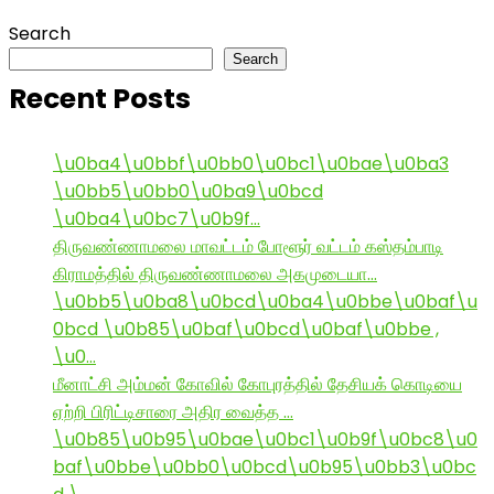
Search
Search
Recent Posts
\u0ba4\u0bbf\u0bb0\u0bc1\u0bae\u0ba3
\u0bb5\u0bb0\u0ba9\u0bcd
\u0ba4\u0bc7\u0b9f…
திருவண்ணாமலை மாவட்டம் போளூர் வட்டம் கஸ்தம்பாடி
கிராமத்தில் திருவண்ணாமலை அகமுடையா…
\u0bb5\u0ba8\u0bcd\u0ba4\u0bbe\u0baf\u
0bcd \u0b85\u0baf\u0bcd\u0baf\u0bbe ,
\u0…
மீனாட்சி அம்மன் கோவில் கோபுரத்தில் தேசியக் கொடியை
ஏற்றி பிரிட்டிசாரை அதிர வைத்த …
\u0b85\u0b95\u0bae\u0bc1\u0b9f\u0bc8\u0
baf\u0bbe\u0bb0\u0bcd\u0b95\u0bb3\u0bc