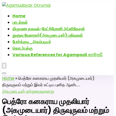
அகமுடையார் திருமண வரன்களுக்கு அகமுடையார்மேட்ரி-
பெண் வீட்டாருக்கு 100% இலவச திருமண சேவை! வாட்ஸப்
Home
எண்: 7200507629
பாடல்கள்
திருமண தகவல்-மேட்ரிமோனி அப்ளிகேசன்
துளுவ வேளாளர்(அகமுடையார்) பதிவுகள்
போர்க்குடி_அகம்படியர்
தொடர்புக்கு
Various References for Agampadi අගම්පඩි
Home
»
பெத்ரோ கனகராய முதலியார் (அகமுடையார்)
திருவுருவம் மற்றும் இவர் கட்டிய புனித ஆண்ட…
அகமுடையார் ஒற்றுமை
வரலாறு
பெத்ரோ கனகராய முதலியார்
(அகமுடையார்) திருவுருவம் மற்றும்