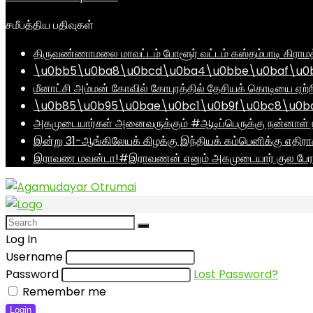
சமீபத்திய பதிவுகள்
திருவண்ணாமலை மாவட்டம் போளூர் வட்டம் கஸ்தம்பாடி கி
\u0bb5\u0ba8\u0bcd\u0ba4\u0bbe\u0baf\u0bc
மீனாட்சி அம்மன் கோவில் கோபுரத்தில் தேசியக் கொடியை ஏற்ற
\u0b85\u0b95\u0bae\u0bc1\u0b9f\u0bc8\u0b
அகமுடையார்கள் அனைவருக்கும் #ஆடிப்பெருக்கு நன்னாள் ந
இன்று 31-ஆங்கிலேயக் கிழக்கு இந்தியக் கம்பெனிக்கு எதிர
இராவண மவன்டா!#இராவணன் எனும் அகமுடையார் குல பேரர
Log In
Username
Password
Lost Password?
Remember me
Login