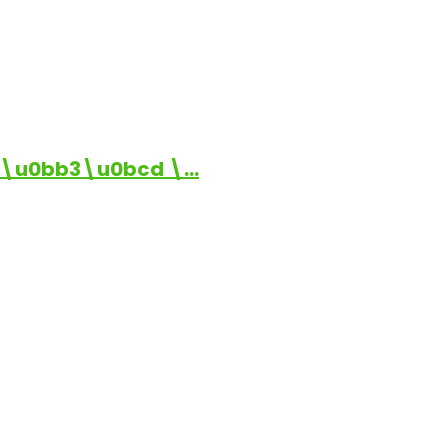
\u0bb3\u0bcd \…