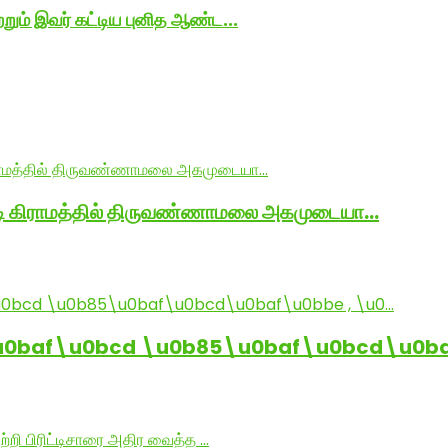
ும் இவர் கட்டிய புனித ஆண்ட...
ாடி கிராமத்தில் திருவண்ணாமலை அகமுடையா…
baf\u0bcd \u0b85\u0baf\u0bcd\u0baf