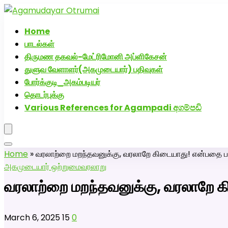
அகமுடையார் திருமண வரன்களுக்கு அகமுடையார்மேட்
Home
பாடல்கள்
திருமண தகவல்-மேட்ரிமோனி அப்ளிகேசன்
துளுவ வேளாளர்(அகமுடையார்) பதிவுகள்
போர்க்குடி_அகம்படியர்
தொடர்புக்கு
Various References for Agampadi අගම්පඩි
Home
»
வரலாற்றை மறந்தவனுக்கு, வரலாறே கிடையாது! என்பதை 
அகமுடையார் ஒற்றுமை
வரலாறு
வரலாற்றை மறந்தவனுக்கு, வரலாறே 
March 6, 2025
15
0