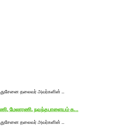
ரணி, மேலாரணி, நவந்தபாளையம் க...