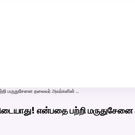
ரி-பெண் வீட்டாருக்கு 100% இலவச திருமண சேவை! வாட்ஸப் எண்:
7200507629
பற்றி மருதுசேனை தலைவர் அவர்களின் …
கிடையாது! என்பதை பற்றி மருதுசேனை