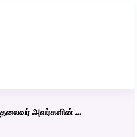
Click Here to Download Matrimony App
 தலைவர் அவர்களின் …