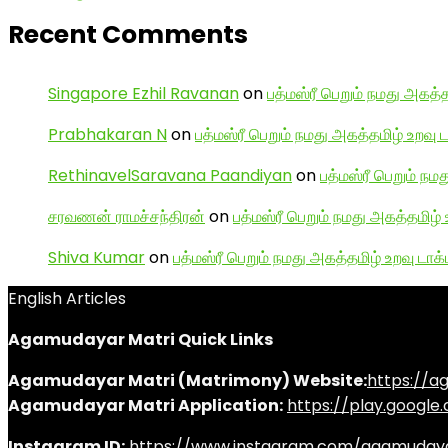
Recent Comments
Singapore Ezhil Ravanan
on
பத்மஸ்ரீ பெறும் நமது அகத்த
Prabhakaran N
on
பத்மஸ்ரீ பெறும் நமது அகத்தமிழ் உறவு 
RethinavelSaravana Paandiyan
on
பத்மஸ்ரீ பெறும் நம
சரவணன் ராமச்சந்திரன்
on
பத்மஸ்ரீ பெறும் நமது அகத்தமிழ் 
Shiva Kumar
on
பத்மஸ்ரீ பெறும் நமது அகத்தமிழ் உறவு டாக்
English Articles
Agamudayar Matri Quick Links
Agamudayar Matri (Matrimony) Website:
https://
Agamudayar Matri Application:
https://play.googl
Instagram ID:
https://www.instagram.com/agamuday