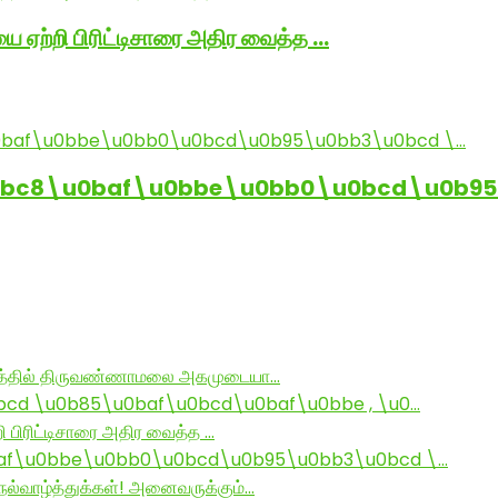
ை ஏற்றி பிரிட்டிசாரை அதிர வைத்த …
0bc8\u0baf\u0bbe\u0bb0\u0bcd\u0b95
ராமத்தில் திருவண்ணாமலை அகமுடையா…
d \u0b85\u0baf\u0bcd\u0baf\u0bbe , \u0…
ி பிரிட்டிசாரை அதிர வைத்த …
af\u0bbe\u0bb0\u0bcd\u0b95\u0bb3\u0bcd \…
ல்வாழ்த்துக்கள்! அனைவருக்கும்…