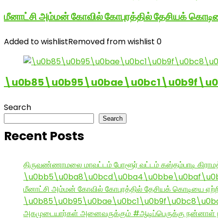
மீனாட்சி அம்மன் கோவில் கோபுரத்தில் தேசியக் கொடிய
Added to wishlist
Removed from wishlist
0
\u0b85\u0b95\u0bae\u0bc1\u0b9f\u
Search
Search
Recent Posts
திருவண்ணாமலை மாவட்டம் போளூர் வட்டம் கஸ்தம்பாடி கி
\u0bb5\u0ba8\u0bcd\u0ba4\u0bbe\u0baf\u0bc
மீனாட்சி அம்மன் கோவில் கோபுரத்தில் தேசியக் கொடியை ஏற்ற
\u0b85\u0b95\u0bae\u0bc1\u0b9f\u0bc8\u0b
அகமுடையார்கள் அனைவருக்கும் #ஆடிப்பெருக்கு நன்னாள் ந