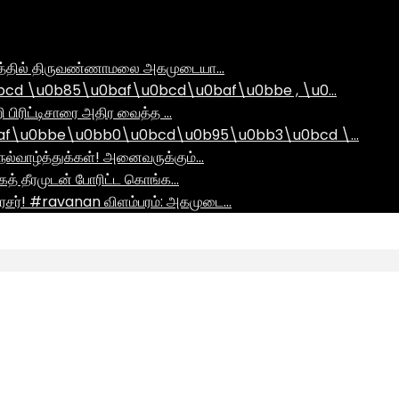
ராமத்தில் திருவண்ணாமலை அகமுடையா…
d \u0b85\u0baf\u0bcd\u0baf\u0bbe , \u0…
ி பிரிட்டிசாரை அதிர வைத்த …
af\u0bbe\u0bb0\u0bcd\u0b95\u0bb3\u0bcd \…
ல்வாழ்த்துக்கள்! அனைவருக்கும்…
ாகத் தீரமுடன் போரிட்ட கொங்க…
சர்! #ravanan விளம்பரம்: அகமுடை…