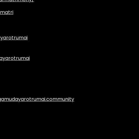
matri
yarotrumai
ayarotrumai
.agamudayarotrumai.community