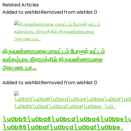
Related Articles
Added to wishlist
Removed from wishlist
0
திருவண்ணாமலை மாவட்டம் போளூர் வட்டம்
கஸ்தம்பாடி கிராமத்தில் திருவண்ணாமலை
அகமுடையா…
Added to wishlist
Removed from wishlist
0
\u0bb5\u0ba8\u0bcd\u0ba4\u0bbe\u
\u0b85\u0baf\u0bcd\u0baf\u0bbe ,