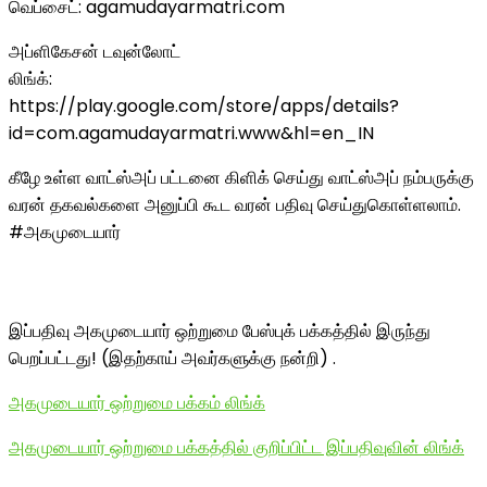
வெப்சைட்: agamudayarmatri.com
அப்ளிகேசன் டவுன்லோட்
லிங்க்:
https://play.google.com/store/apps/details?
id=com.agamudayarmatri.www&hl=en_IN
கீழே உள்ள வாட்ஸ்அப் பட்டனை கிளிக் செய்து வாட்ஸ்அப் நம்பருக்கு
வரன் தகவல்களை அனுப்பி கூட வரன் பதிவு செய்துகொள்ளலாம்.
#அகமுடையார்
இப்பதிவு அகமுடையார் ஒற்றுமை பேஸ்புக் பக்கத்தில் இருந்து
பெறப்பட்டது! (இதற்காய் அவர்களுக்கு நன்றி) .
அகமுடையார் ஒற்றுமை பக்கம் லிங்க்
அகமுடையார் ஒற்றுமை பக்கத்தில் குறிப்பிட்ட இப்பதிவுவின் லிங்க்