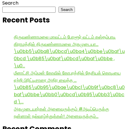
Search
Search
Recent Posts
திருவண்ணாமலை மாவட்டம் போளூர் வட்டம் கஸ்தம்பாடி
கிராமத்தில் திருவண்ணாமலை அகமுடையா…
\u0bb5\u0ba8\u0bcd\u0ba4\u0bbe\u0baf\u
0bcd \u0b85\u0baf\u0bcd\u0baf\u0bbe ,
\u0…
மீனாட்சி அம்மன் கோவில் கோபுரத்தில் தேசியக் கொடியை
ஏற்றி பிரிட்டிசாரை அதிர வைத்த …
\u0b85\u0b95\u0bae\u0bc1\u0b9f\u0bc8\u0
baf\u0bbe\u0bb0\u0bcd\u0b95\u0bb3\u0bc
d \…
அகமுடையார்கள் அனைவருக்கும் #ஆடிப்பெருக்கு
நன்னாள் நல்வாழ்த்துக்கள்! அனைவருக்கும்…
Recent Comments