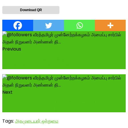
Download QR
Previous
திருமணம் முடித்தவர்கள் பரிந்துரைக்கும் நம்பிக்கையான
மேட்ரிமோனி -வரன் பதிய வாட்ஸ்...
Next
புகைப்பட தொகுப்பு 1 : வீரத்தமிழர் முன்னேற்றக்கழகம்
அமைப்பு சார்பில் அதன் நிறுவனர...
Tags:
அகமுடையார் ஒற்றுமை