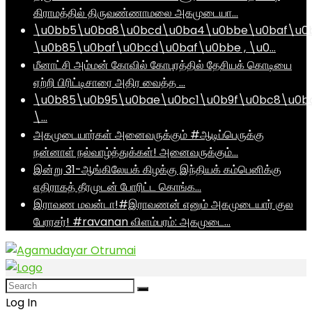
கிராமத்தில் திருவண்ணாமலை அகமுடையா…
\u0bb5\u0ba8\u0bcd\u0ba4\u0bbe\u0baf\u0
\u0b85\u0baf\u0bcd\u0baf\u0bbe , \u0…
மீனாட்சி அம்மன் கோவில் கோபுரத்தில் தேசியக் கொடியை
ஏற்றி பிரிட்டிசாரை அதிர வைத்த …
\u0b85\u0b95\u0bae\u0bc1\u0b9f\u0bc8\u0b
\…
அகமுடையார்கள் அனைவருக்கும் #ஆடிப்பெருக்கு
நன்னாள் நல்வாழ்த்துக்கள்! அனைவருக்கும்…
இன்று 31-ஆங்கிலேயக் கிழக்கு இந்தியக் கம்பெனிக்கு
எதிராகத் தீரமுடன் போரிட்ட கொங்க…
இராவண மவன்டா!#இராவணன் எனும் அகமுடையார் குல
பேரரசர்! #ravanan விளம்பரம்: அகமுடை…
Log In