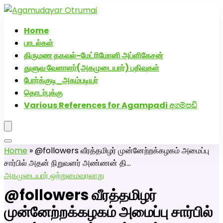
அகமுடையார் திருமண வரன்களுக்கு அகமுடையார்மேட்ரி-பெண் வ
எண்: 72005076
Home
பாடல்கள்
திருமண தகவல்-மேட்ரிமோனி அப்ளிகேசன்
துளுவ வேளாளர்(அகமுடையார்) பதிவுகள்
போர்க்குடி_அகம்படியர்
தொடர்புக்கு
Various References for Agampadi අගම්පඩි
Home
»
@followers வீரத்தமிழர் முன்னேற்றக்கழகம் அமைப்பு
சார்பில் அதன் நிறுவனர் அண்ணன் தி…
அகமுடையார் ஒற்றுமை
வரலாறு
@followers வீரத்தமிழர்
முன்னேற்றக்கழகம் அமைப்பு சார்பில்