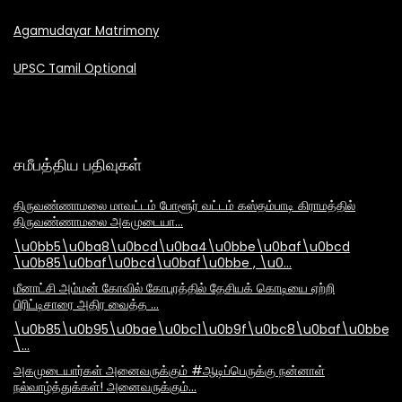
Agamudayar Matrimony
UPSC Tamil Optional
சமீபத்திய பதிவுகள்
திருவண்ணாமலை மாவட்டம் போளூர் வட்டம் கஸ்தம்பாடி கிராமத்தில்
திருவண்ணாமலை அகமுடையா…
\u0bb5\u0ba8\u0bcd\u0ba4\u0bbe\u0baf\u0bcd
\u0b85\u0baf\u0bcd\u0baf\u0bbe , \u0…
மீனாட்சி அம்மன் கோவில் கோபுரத்தில் தேசியக் கொடியை ஏற்றி
பிரிட்டிசாரை அதிர வைத்த …
\u0b85\u0b95\u0bae\u0bc1\u0b9f\u0bc8\u0baf\u0bbe\
\…
அகமுடையார்கள் அனைவருக்கும் #ஆடிப்பெருக்கு நன்னாள்
நல்வாழ்த்துக்கள்! அனைவருக்கும்…