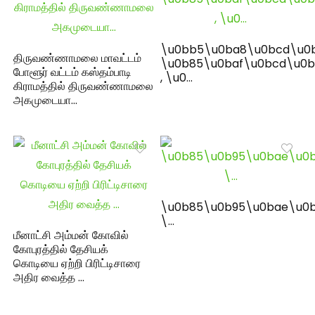
\u0bb5\u0ba8\u0bcd\u0
திருவண்ணாமலை மாவட்டம்
\u0b85\u0baf\u0bcd\u0b
போளூர் வட்டம் கஸ்தம்பாடி
, \u0…
கிராமத்தில் திருவண்ணாமலை
அகமுடையா…
\u0b85\u0b95\u0bae\u0b
\…
மீனாட்சி அம்மன் கோவில்
கோபுரத்தில் தேசியக்
கொடியை ஏற்றி பிரிட்டிசாரை
அதிர வைத்த …