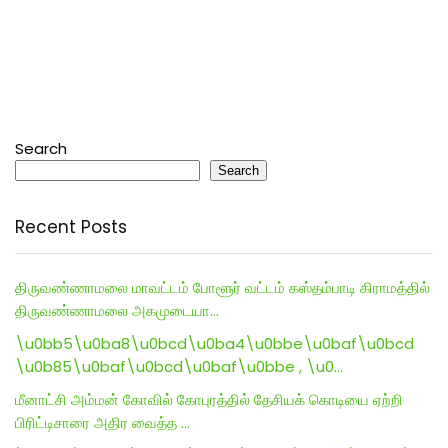
Search
Search
Recent Posts
திருவண்ணாமலை மாவட்டம் போளூர் வட்டம் கஸ்தம்பாடி கிராமத்தில்
திருவண்ணாமலை அகமுடையா…
\u0bb5\u0ba8\u0bcd\u0ba4\u0bbe\u0baf\u0bcd
\u0b85\u0baf\u0bcd\u0baf\u0bbe , \u0…
மீனாட்சி அம்மன் கோவில் கோபுரத்தில் தேசியக் கொடியை ஏற்றி
பிரிட்டிசாரை அதிர வைத்த …