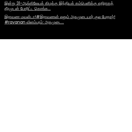
இன்று 31-ஆங்கிலேயக் கிழக்கு இந்தியக் கம்பெனிக்கு எதிராகத்
தீரமுடன் போரிட்ட கொங்க…
இராவண மவன்டா!#இராவணன் எனும் அகமுடையார் குல பேரரசர்!
#ravanan விளம்பரம்: அகமுடை…