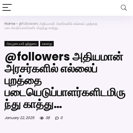
அகமுடையார் திருமண வரன்களுக்கு அகமுடையார்மேட்ரி-பெண் வ
திருமண சேவை! வாட்ஸப் எண்: 7200507
Home
»
@followers அதியமான் அரசர்களில் எல்லைப் புறத்தை
படையெடுப்பாளர்களிடமிருந்து காத்து…
அகமுடையார் ஒற்றுமை
வரலாறு
@followers அதியமான்
அரசர்களில் எல்லைப்
புறத்தை
படையெடுப்பாளர்களிடமிரு
ந்து காத்து…
January 22, 2025
38
0