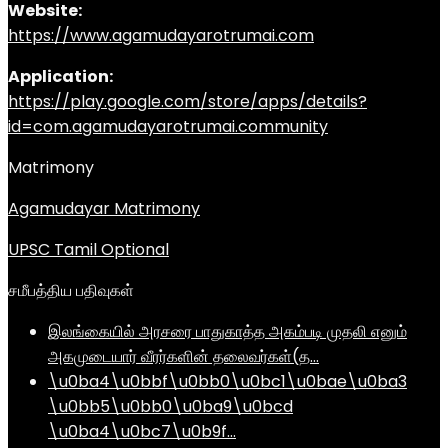
Website:
https://www.agamudayarotrumai.com
Application:
https://play.google.com/store/apps/details?
id=com.agamudayarotrumai.community
Matrimony
Agamudayar Matrimony
UPSC Tamil Optional
சமீபத்திய பதிவுகள்
இலங்கையில் அரசரை பாதுகாத்த அகம்படி முதலி எனும்
அகமுடையார் வீரர்களின் தலைவர்கள்(த…
\u0ba4\u0bbf\u0bb0\u0bc1\u0bae\u0ba3
\u0bb5\u0bb0\u0ba9\u0bcd
\u0ba4\u0bc7\u0b9f…