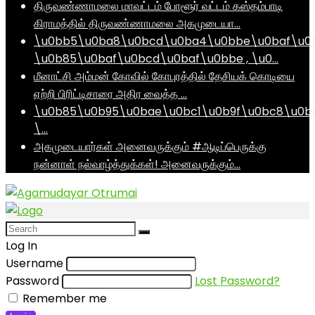
திருவண்ணாமலை மாவட்டம் போளூர் வட்டம் கஸ்தம்பாடி
கிராமத்தில் திருவண்ணாமலை அகமுடையா…
\u0bb5\u0ba8\u0bcd\u0ba4\u0bbe\u0baf\u0
\u0b85\u0baf\u0bcd\u0baf\u0bbe , \u0…
மீனாட்சி அம்மன் கோவில் கோபுரத்தில் தேசியக் கொடியை
ஏற்றி பிரிட்டிசாரை அதிர வைத்த …
\u0b85\u0b95\u0bae\u0bc1\u0b9f\u0bc8\u0b
\…
அகமுடையார்கள் அனைவருக்கும் #ஆடிப்பெருக்கு
நன்னாள் நல்வாழ்த்துக்கள்! அனைவருக்கும்…
Log In
Username
Password
Lost Password?
Remember me