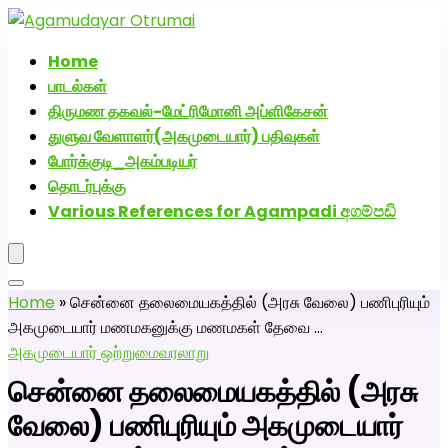
அகமுடையார் திருமண வரன்களுக்கு அகமுடையார்மேட்ரி-
பெண் வீட்டாருக்கு 100% இலவச திருமண சேவை! வாட்ஸப்
Home
எண்: 7200507629
பாடல்கள்
திருமண தகவல்-மேட்ரிமோனி அப்ளிகேசன்
துளுவ வேளாளர்(அகமுடையார்) பதிவுகள்
போர்க்குடி_அகம்படியர்
தொடர்புக்கு
Various References for Agampadi අගම්පඩි
Home
»
சென்னை தலைமையகத்தில் (அரசு வேலை) பணிபுரியும்
அகமுடையார் மணமகனுக்கு மணமகள் தேவை …
அகமுடையார் ஒற்றுமை
வரலாறு
சென்னை தலைமையகத்தில் (அரசு
வேலை) பணிபுரியும் அகமுடையார்