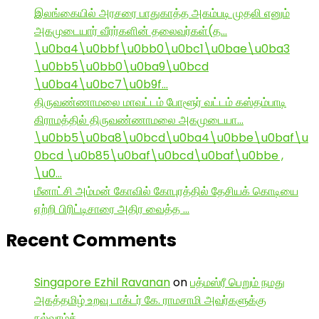
இலங்கையில் அரசரை பாதுகாத்த அகம்படி முதலி எனும்
அகமுடையார் வீரர்களின் தலைவர்கள்(த…
\u0ba4\u0bbf\u0bb0\u0bc1\u0bae\u0ba3
\u0bb5\u0bb0\u0ba9\u0bcd
\u0ba4\u0bc7\u0b9f…
திருவண்ணாமலை மாவட்டம் போளூர் வட்டம் கஸ்தம்பாடி
கிராமத்தில் திருவண்ணாமலை அகமுடையா…
\u0bb5\u0ba8\u0bcd\u0ba4\u0bbe\u0baf\u
0bcd \u0b85\u0baf\u0bcd\u0baf\u0bbe ,
\u0…
மீனாட்சி அம்மன் கோவில் கோபுரத்தில் தேசியக் கொடியை
ஏற்றி பிரிட்டிசாரை அதிர வைத்த …
Recent Comments
Singapore Ezhil Ravanan
on
பத்மஸ்ரீ பெறும் நமது
அகத்தமிழ் உறவு டாக்டர் கே. ராமசாமி அவர்களுக்கு
நல்வாழ்த்…