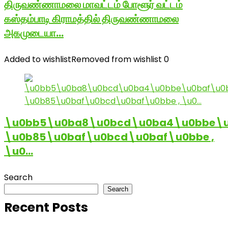
திருவண்ணாமலை மாவட்டம் போளூர் வட்டம்
கஸ்தம்பாடி கிராமத்தில் திருவண்ணாமலை
அகமுடையா…
Added to wishlist
Removed from wishlist
0
\u0bb5\u0ba8\u0bcd\u0ba4\u0bbe\u
\u0b85\u0baf\u0bcd\u0baf\u0bbe ,
\u0…
Search
Search
Recent Posts