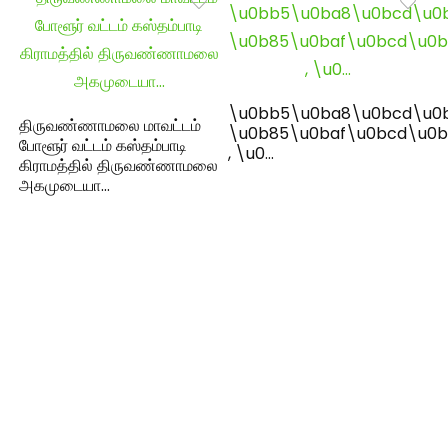
\u0bb5\u0ba8\u0bcd\u0
திருவண்ணாமலை மாவட்டம்
\u0b85\u0baf\u0bcd\u0b
போளூர் வட்டம் கஸ்தம்பாடி
, \u0…
கிராமத்தில் திருவண்ணாமலை
அகமுடையா…