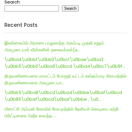
Search
Search
Recent Posts
இலங்கையில் அரசரை பாதுகாத்த அகம்படி முதலி எனும்
அகமுடையார் வீரர்களின் தலைவர்கள்(த…
\u0ba4\u0bbf\u0bb0\u0bc1\u0bae\u0ba3
\u0bb5\u0bb0\u0ba9\u0bcd \u0ba4\u0bc7\u0b9f…
திருவண்ணாமலை மாவட்டம் போளூர் வட்டம் கஸ்தம்பாடி கிராமத்தில்
திருவண்ணாமலை அகமுடையா…
\u0bb5\u0ba8\u0bcd\u0ba4\u0bbe\u0baf\u0bcd
\u0b85\u0baf\u0bcd\u0baf\u0bbe , \u0…
மீனாட்சி அம்மன் கோவில் கோபுரத்தில் தேசியக் கொடியை ஏற்றி
பிரிட்டிசாரை அதிர வைத்த …