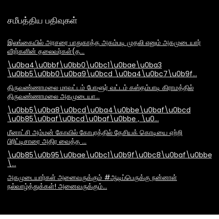
சமீபத்திய பதிவுகள்
இலங்கையில் அரசரை பாதுகாத்த அகம்படி முதலி எனும் அகமுடையார்
வீரர்களின் தலைவர்கள்(த…
\u0ba4\u0bbf\u0bb0\u0bc1\u0bae\u0ba3
\u0bb5\u0bb0\u0ba9\u0bcd \u0ba4\u0bc7\u0b9f…
திருவண்ணாமலை மாவட்டம் போளூர் வட்டம் கஸ்தம்பாடி கிராமத்தில்
திருவண்ணாமலை அகமுடையா…
\u0bb5\u0ba8\u0bcd\u0ba4\u0bbe\u0baf\u0bcd
\u0b85\u0baf\u0bcd\u0baf\u0bbe , \u0…
மீனாட்சி அம்மன் கோவில் கோபுரத்தில் தேசியக் கொடியை ஏற்றி
பிரிட்டிசாரை அதிர வைத்த …
\u0b85\u0b95\u0bae\u0bc1\u0b9f\u0bc8\u0baf\u0bbe\
\…
அகமுடையார்கள் அனைவருக்கும் #ஆடிப்பெருக்கு நன்னாள்
நல்வாழ்த்துக்கள்! அனைவருக்கும்…