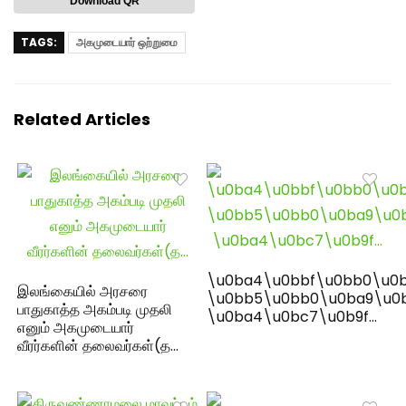
Download QR
TAGS:
அகமுடையார் ஒற்றுமை
Related Articles
\u0ba4\u0bbf\u0bb0\u0b
இலங்கையில் அரசரை
\u0bb5\u0bb0\u0ba9\u0
பாதுகாத்த அகம்படி முதலி
\u0ba4\u0bc7\u0b9f…
எனும் அகமுடையார்
வீரர்களின் தலைவர்கள்(த…