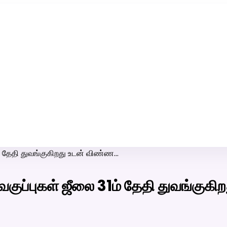
ரி-பெண் வீட்டாருக்கு 100% இலவச திருமண சேவை! வாட்ஸப் எண்:
7200507629
் தேதி துவங்குகிறது உடன் விண்ண…
குப்புகள் ஜீலை 31ம் தேதி துவங்குக