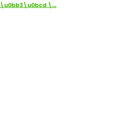
\u0bb3\u0bcd \…