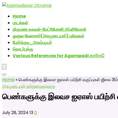
அகமுடையார் திருமண வரன்களுக்கு அகமுடையார்மேட்
Home
பாடல்கள்
திருமண தகவல்-மேட்ரிமோனி அப்ளிகேசன்
துளுவ வேளாளர்(அகமுடையார்) பதிவுகள்
போர்க்குடி_அகம்படியர்
தொடர்புக்கு
Various References for Agampadi අගම්පඩි
Home
»
பெண்களுக்கு இலவச ஐஏஎஸ் பயிற்சி வகுப்புகள் ஜீலை 31ம
அகமுடையார் ஒற்றுமை
வரலாறு
பெண்களுக்கு இலவச ஐஏஎஸ் பயிற்சி வ
July 28, 2024
13
0