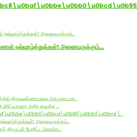
0bc8\u0baf\u0bbe\u0bb0\u0bcd\u0b95
னாள் நல்வாழ்த்துக்கள்! அனைவருக்கும்…
ராமத்தில் திருவண்ணாமலை அகமுடையா…
ி பிரிட்டிசாரை அதிர வைத்த …
af\u0bbe\u0bb0\u0bcd\u0b95\u0bb3\u0bcd \…
ல்வாழ்த்துக்கள்! அனைவருக்கும்…
ாகத் தீரமுடன் போரிட்ட கொங்க…