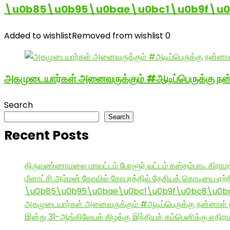
\u0b85\u0b95\u0bae\u0bc1\u0b9f\u
Added to wishlist
Removed from wishlist
0
அகமுடையார்கள் அனைவருக்கும் #ஆடிப்பெருக்கு நன்
Search
Search
Recent Posts
திருவண்ணாமலை மாவட்டம் போளூர் வட்டம் கஸ்தம்பாடி கி
மீனாட்சி அம்மன் கோவில் கோபுரத்தில் தேசியக் கொடியை ஏற்ற
\u0b85\u0b95\u0bae\u0bc1\u0b9f\u0bc8\u0b
அகமுடையார்கள் அனைவருக்கும் #ஆடிப்பெருக்கு நன்னாள் ந
இன்று 31-ஆங்கிலேயக் கிழக்கு இந்தியக் கம்பெனிக்கு எதிர