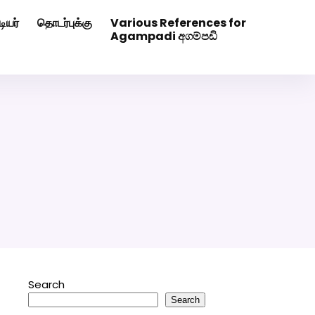
ியர்
தொடர்புக்கு
Various References for
0507629
Click Here to Download Matrimony App
Agampadi අගම්පඩි
Search
Search