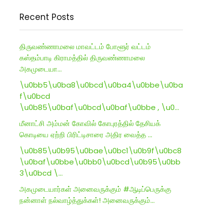
Recent Posts
திருவண்ணாமலை மாவட்டம் போளூர் வட்டம்
கஸ்தம்பாடி கிராமத்தில் திருவண்ணாமலை
அகமுடையா…
\u0bb5\u0ba8\u0bcd\u0ba4\u0bbe\u0ba
f\u0bcd
\u0b85\u0baf\u0bcd\u0baf\u0bbe , \u0…
மீனாட்சி அம்மன் கோவில் கோபுரத்தில் தேசியக்
கொடியை ஏற்றி பிரிட்டிசாரை அதிர வைத்த …
\u0b85\u0b95\u0bae\u0bc1\u0b9f\u0bc8
\u0baf\u0bbe\u0bb0\u0bcd\u0b95\u0bb
3\u0bcd \…
அகமுடையார்கள் அனைவருக்கும் #ஆடிப்பெருக்கு
நன்னாள் நல்வாழ்த்துக்கள்! அனைவருக்கும்…