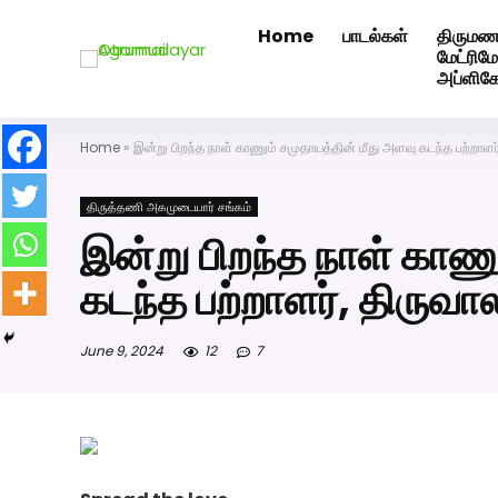
Home
பாடல்கள்
திருமண
அகமுடையார் திருமண வரன்களுக்கு அகமுடையார்மேட்ரி-ப
மேட்ரி
அப்ளிக
Home
»
இன்று பிறந்த நாள் காணும் சமுதாயத்தின் மீது அளவு கடந்த பற்றாளர
திருத்தணி அகமுடையார் சங்கம்
இன்று பிறந்த நாள் காணு
கடந்த பற்றாளர், திருவ
June 9, 2024
12
7