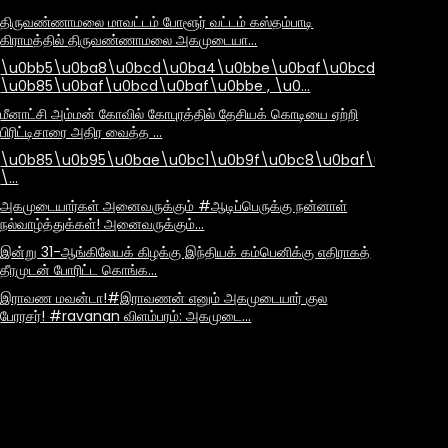
திருவண்ணாமலை மாவட்டம் போளூர் வட்டம் கஸ்தம்பாடி
கிராமத்தில் திருவண்ணாமலை அகமுடையா…
\u0bb5\u0ba8\u0bcd\u0ba4\u0bbe\u0baf\u0bcd
\u0b85\u0baf\u0bcd\u0baf\u0bbe , \u0…
மீனாட்சி அம்மன் கோவில் கோபுரத்தில் தேசியக் கொடியை ஏற்றி
பிரிட்டிசாரை அதிர வைத்த …
\u0b85\u0b95\u0bae\u0bc1\u0b9f\u0bc8\u0baf\u0bbe\u
\…
அகமுடையார்கள் அனைவருக்கும் #ஆடிப்பெருக்கு நன்னாள்
நல்வாழ்த்துக்கள்! அனைவருக்கும்…
இன்று 31-ஆங்கிலேயக் கிழக்கு இந்தியக் கம்பெனிக்கு எதிராகத்
தீரமுடன் போரிட்ட கொங்க…
இராவண மவன்டா!#இராவணன் எனும் அகமுடையார் குல
பேரரசர்! #ravanan விளம்பரம்: அகமுடை…