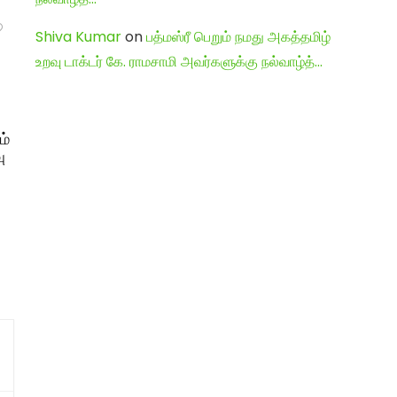
Shiva Kumar
on
பத்மஸ்ரீ பெறும் நமது அகத்தமிழ்
உறவு டாக்டர் கே. ராமசாமி அவர்களுக்கு நல்வாழ்த்…
ம்
ு