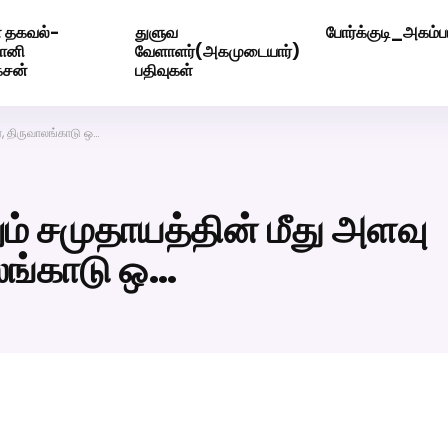
 தகவல்-
துளுவ
போர்க்குடி_அகம்பட
ெண் வீட்டாருக்கு 100% இலவச திருமண சேவை! வாட்ஸப் எண்: 720
மோனி
வேளாளர்(அகமுடையார்)
ேசன்
பதிவுகள்
், திருவாலங்காடு ஒ…
ம் சமுதாயத்தின் மீது அளவு
ாலங்காடு ஒ…