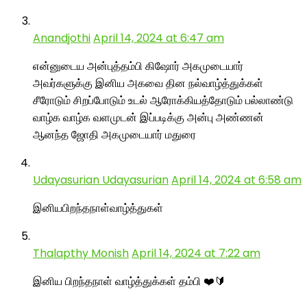
Anandjothi
April 14, 2024 at 6:47 am
என்னுடைய அன்புத்தம்பி கிஷோர் அகமுடையார்
அவர்களுக்கு இனிய அகவை தின நல்வாழ்த்துக்கள்
சீரோடும் சிறப்போடும் உடல் ஆரோக்கியத்தோடும் பல்லாண்டு
வாழ்க வாழ்க வளமுடன் இப்படிக்கு அன்பு அண்ணன்
ஆனந்த ஜோதி அகமுடையார் மதுரை
Udayasurian Udayasurian
April 14, 2024 at 6:58 am
இனியபிறந்தநாள்வாழ்த்துகள்
Thalapthy Monish
April 14, 2024 at 7:22 am
இனிய பிறந்தநாள் வாழ்த்துக்கள் தம்பி ❤️🔰