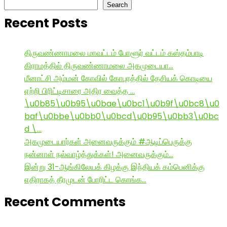
Search
Recent Posts
திருவண்ணாமலை மாவட்டம் போளூர் வட்டம் கஸ்தம்பாடி
கிராமத்தில் திருவண்ணாமலை அகமுடையா…
மீனாட்சி அம்மன் கோவில் கோபுரத்தில் தேசியக் கொடியை
ஏற்றி பிரிட்டிசாரை அதிர வைத்த …
\u0b85\u0b95\u0bae\u0bc1\u0b9f\u0bc8\u0
baf\u0bbe\u0bb0\u0bcd\u0b95\u0bb3\u0bc
d \…
அகமுடையார்கள் அனைவருக்கும் #ஆடிப்பெருக்கு
நன்னாள் நல்வாழ்த்துக்கள்! அனைவருக்கும்…
இன்று 31-ஆங்கிலேயக் கிழக்கு இந்தியக் கம்பெனிக்கு
எதிராகத் தீரமுடன் போரிட்ட கொங்க…
Recent Comments