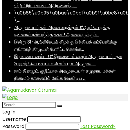
ஏற்றி பிரிட்டிசாரை அதிர வைத்த …
\u0b85\u0b95\u0bae\u0bc1\u0b9f\u0bc8\u0b
\…
அகமுடையார்கள் அனைவருக்கும் #ஆடிப்பெருக்கு
நன்னாள் நல்வாழ்த்துக்கள்! அனைவருக்கும்…
இன்று 31-ஆங்கிலேயக் கிழக்கு இந்தியக் கம்பெனிக்கு
எதிராகத் தீரமுடன் போரிட்ட கொங்க…
இராவண மவன்டா!#இராவணன் எனும் அகமுடையார் குல
பேரரசர்! #ravanan விளம்பரம்: அகமுடை…
நாம் தினமும், குறிப்பாக அகமுடையார் சமுதாய மக்கள்
தினமும் காலையில் கேட்க வேண்டிய …
Log In
Username
Password
Lost Password?