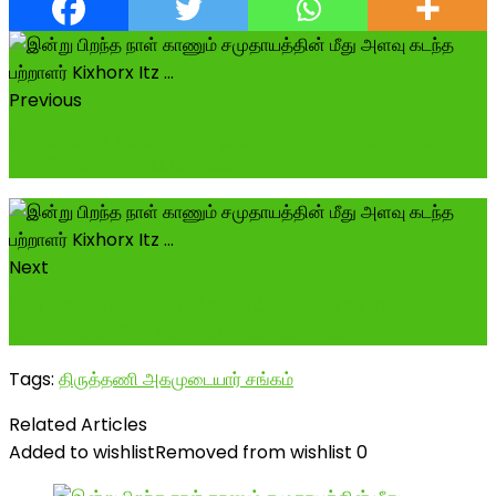
Previous
இன்று தமிழ் புத்தாண்டு சித்திரை 1 முன்னிட்டு திருத்தணி
R.k பேட்டை ஒன்றியம் இளைஞ...
Next
இது போன்ற ஆக்கப்பணிகளை அகமுடையார் சங்கங்கள்
செய்ய வேண்டும். இளம் வயதில் கணவரை ...
Tags:
திருத்தணி அகமுடையார் சங்கம்
Related Articles
Added to wishlist
Removed from wishlist
0