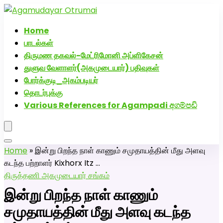
அகமுடையார் திருமண வரன்களுக்கு அகமுடையார்மேட்ரி-
பெண் வீட்டாருக்கு 100% இலவச திருமண சேவை! வாட்ஸப்
Home
எண்: 7200507629
பாடல்கள்
திருமண தகவல்-மேட்ரிமோனி அப்ளிகேசன்
துளுவ வேளாளர்(அகமுடையார்) பதிவுகள்
போர்க்குடி_அகம்படியர்
தொடர்புக்கு
Various References for Agampadi අගම්පඩි
Home
»
இன்று பிறந்த நாள் காணும் சமுதாயத்தின் மீது அளவு
கடந்த பற்றாளர் Kixhorx Itz …
திருத்தணி அகமுடையார் சங்கம்
இன்று பிறந்த நாள் காணும்
சமுதாயத்தின் மீது அளவு கடந்த