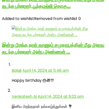
கடந்த பற்றாளர்,பூந்தமல்லி தொகு…
Added to wishlist
Removed from wishlist
0
இன்று பிறந்த நாள் காணும் சமுதாயத்தின் மீது அளவு
கடந்த பற்றாளர் அன்பு அண்ணன் …
Balaji
April 14, 2024 at 5:48 am
Happy birthday 🎂🎁🎊
Venkatesh Aj
April 14, 2024 at 6:02 am
இனிய பிறந்தநாள் நல்வாழ்த்துக்கள் 💐