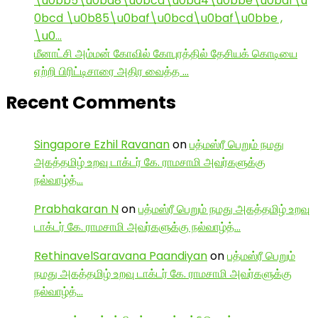
\u0bb5\u0ba8\u0bcd\u0ba4\u0bbe\u0baf\u
0bcd \u0b85\u0baf\u0bcd\u0baf\u0bbe ,
\u0…
மீனாட்சி அம்மன் கோவில் கோபுரத்தில் தேசியக் கொடியை
ஏற்றி பிரிட்டிசாரை அதிர வைத்த …
Recent Comments
Singapore Ezhil Ravanan
on
பத்மஸ்ரீ பெறும் நமது
அகத்தமிழ் உறவு டாக்டர் கே. ராமசாமி அவர்களுக்கு
நல்வாழ்த்…
Prabhakaran N
on
பத்மஸ்ரீ பெறும் நமது அகத்தமிழ் உறவு
டாக்டர் கே. ராமசாமி அவர்களுக்கு நல்வாழ்த்…
RethinavelSaravana Paandiyan
on
பத்மஸ்ரீ பெறும்
நமது அகத்தமிழ் உறவு டாக்டர் கே. ராமசாமி அவர்களுக்கு
நல்வாழ்த்…