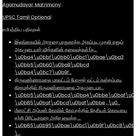
Agamudayar Matrimony
UPSC Tamil Optional
சமீபத்திய பதிவுகள்
இலங்கையில் அரசரை பாதுகாத்த அகம்படி முதலி எனும்
அகமுடையார் வீரர்களின் தலைவர்கள்(த…
\u0ba4\u0bbf\u0bb0\u0bc1\u0bae\u0ba3
\u0bb5\u0bb0\u0ba9\u0bcd
\u0ba4\u0bc7\u0b9f…
திருவண்ணாமலை மாவட்டம் போளூர் வட்டம் கஸ்தம்பாடி
கிராமத்தில் திருவண்ணாமலை அகமுடையா…
\u0bb5\u0ba8\u0bcd\u0ba4\u0bbe\u0baf\u0
\u0b85\u0baf\u0bcd\u0baf\u0bbe , \u0…
மீனாட்சி அம்மன் கோவில் கோபுரத்தில் தேசியக் கொடியை
ஏற்றி பிரிட்டிசாரை அதிர வைத்த …
\u0b85\u0b95\u0bae\u0bc1\u0b9f\u0bc8\u0b
\…