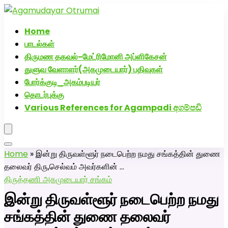
அகமுடையார் திருமண வரன்களுக்கு அகமுடையார்மேட்ரி-
பெண் வீட்டாருக்கு 100% இலவச திருமண சேவை! வாட்ஸப்
Home
எண்: 7200507629
பாடல்கள்
திருமண தகவல்-மேட்ரிமோனி அப்ளிகேசன்
துளுவ வேளாளர்(அகமுடையார்) பதிவுகள்
போர்க்குடி_அகம்படியர்
தொடர்புக்கு
Various References for Agampadi අගම්පඩි
Home
»
இன்று திருவள்ளூர் நடைபெற்ற நமது சங்கத்தின் துணை
தலைவர் திரு,செல்வம் அவர்களின் …
திருத்தணி அகமுடையார் சங்கம்
இன்று திருவள்ளூர் நடைபெற்ற நமது
சங்கத்தின் துணை தலைவர்