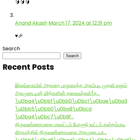
🔰🔰🔰
Anand Akash
March 17, 2024 at 12:31 pm
♥️🎉
Search
Search
Recent Posts
இலங்கையில் அரசரை பாதுகாத்த அகம்படி முதலி எனும்
அகமுடையார் வீரர்களின் தலைவர்கள்(த…
\u0ba4\u0bbf\u0bb0\u0bc1\u0bae\u0ba3
\u0bb5\u0bb0\u0ba9\u0bcd
\u0ba4\u0bc7\u0b9f…
திருவண்ணாமலை மாவட்டம் போளூர் வட்டம் கஸ்தம்பாடி
கிராமத்தில் திருவண்ணாமலை அகமுடையா…