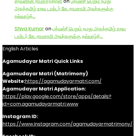
சரவணன் ராமச்சந்திரன்
on
பத்மஸ்ரீ பெறும் நமது
அகத்தமிழ் உறவு டாக்டர் கே. ராமசாமி அவர்களுக்கு
நல்வாழ்த்…
Shiva Kumar
on
பத்மஸ்ரீ பெறும் நமது அகத்தமிழ் உறவு
டாக்டர் கே. ராமசாமி அவர்களுக்கு நல்வாழ்த்…
English Articles
Agamudayar Matri Quick Links
Agamudayar Matri (Matrimony)
Website:
https://agamudayarmatri.com/
Agamudayar Matri Application:
https://play.google.com/store/apps/details?
id=com.agamudayarmatri.www
Instagram ID:
https://www.instagram.com/agamudayarmatrimony/