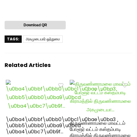
Download QR
TAGS:
அகமுடையார் ஒற்றுமை
Related Articles
\u0ba4\u0bbf\u0bb0\u0bc1\u0bae\u0ba3
திருவண்ணாமலை மாவட்டம்
\u0bb5\u0bb0\u0ba9\u0bcd
போளூர் வட்டம் கஸ்தம்பாடி
\u0ba4\u0bc7\u0b9f…
கிராமத்தில் திருவண்ணாமலை