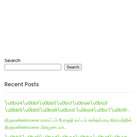
Search
Search
Recent Posts
\u0ba4\u0bbf\u0bb0\u0bc1\u0bae\u0ba3
\u0bb5\u0bb0\u0ba9\u0bcd \u0ba4\u0bc7\u0b9f…
திருவண்ணாமலை மாவட்டம் போளூர் வட்டம் கஸ்தம்பாடி கிராமத்தில்
திருவண்ணாமலை அகமுடையா…