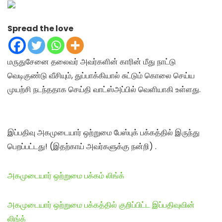
Spread the love
மருதுசேனை தலைவர் அவர்களின் காரின் மீது நாட்டு
வெடிகுண்டு வீசியும், துப்பாக்கியால் சுட்டும் கொலை செய்ய
முயற்சி நடந்ததாக செய்தி வாட்ஸ்அப்பில் வெளியாகி உள்ளது.
இப்பதிவு அகமுடையார் ஒற்றுமை பேஸ்புக் பக்கத்தில் இருந்து
பெறப்பட்டது! (இதற்காய் அவர்களுக்கு நன்றி) .
அகமுடையார் ஒற்றுமை பக்கம் லிங்க்
அகமுடையார் ஒற்றுமை பக்கத்தில் குறிப்பிட்ட இப்பதிவுவின்
லிங்க்