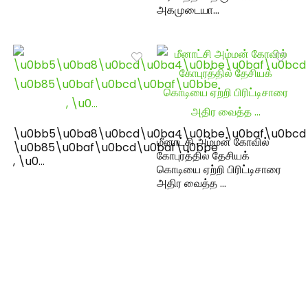
அகமுடையா…
\u0bb5\u0ba8\u0bcd\u0ba4\u0bbe\u0baf\u0bcd
மீனாட்சி அம்மன் கோவில்
\u0b85\u0baf\u0bcd\u0baf\u0bbe
கோபுரத்தில் தேசியக்
, \u0…
கொடியை ஏற்றி பிரிட்டிசாரை
அதிர வைத்த …