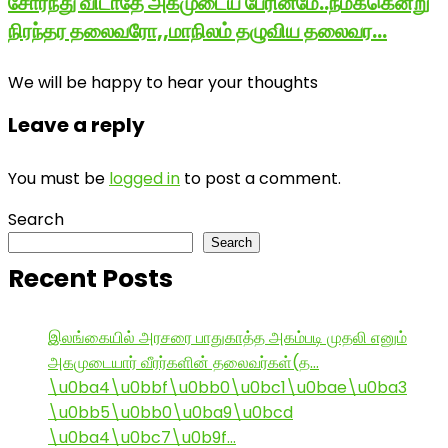
சோர்ந்து விடாதே அகமுடைய பேரினமே..நமக்கென்று
நிரந்தர தலைவரோ,,மாநிலம் தழுவிய தலைவர…
We will be happy to hear your thoughts
Leave a reply
You must be
logged in
to post a comment.
Search
Search
Recent Posts
இலங்கையில் அரசரை பாதுகாத்த அகம்படி முதலி எனும்
அகமுடையார் வீரர்களின் தலைவர்கள்(த…
\u0ba4\u0bbf\u0bb0\u0bc1\u0bae\u0ba3
\u0bb5\u0bb0\u0ba9\u0bcd
\u0ba4\u0bc7\u0b9f…