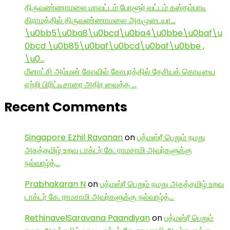
திருவண்ணாமலை மாவட்டம் போளூர் வட்டம் கஸ்தம்பாடி
கிராமத்தில் திருவண்ணாமலை அகமுடையா…
\u0bb5\u0ba8\u0bcd\u0ba4\u0bbe\u0baf\u
0bcd \u0b85\u0baf\u0bcd\u0baf\u0bbe ,
\u0…
மீனாட்சி அம்மன் கோவில் கோபுரத்தில் தேசியக் கொடியை
ஏற்றி பிரிட்டிசாரை அதிர வைத்த …
Recent Comments
Singapore Ezhil Ravanan
on
பத்மஸ்ரீ பெறும் நமது
அகத்தமிழ் உறவு டாக்டர் கே. ராமசாமி அவர்களுக்கு
நல்வாழ்த்…
Prabhakaran N
on
பத்மஸ்ரீ பெறும் நமது அகத்தமிழ் உறவு
டாக்டர் கே. ராமசாமி அவர்களுக்கு நல்வாழ்த்…
RethinavelSaravana Paandiyan
on
பத்மஸ்ரீ பெறும்