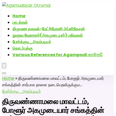
அகமுடையார் திருமண வரன்களுக்கு அகமுடையார்மேட்ரி-
பெண் வீட்டாருக்கு 100% இலவச திருமண சேவை! வாட்ஸப்
Home
எண்: 7200507629
பாடல்கள்
திருமண தகவல்-மேட்ரிமோனி அப்ளிகேசன்
துளுவ வேளாளர்(அகமுடையார்) பதிவுகள்
போர்க்குடி_அகம்படியர்
தொடர்புக்கு
Various References for Agampadi අගම්පඩි
Home
»
திருவண்ணாமலை மாவட்டம், போளூர் அகமுடையார்
சங்கத்தின் சார்பாக நாளை நடைபெறவிருக்கும…
போர்க்குடி_அகம்படியர்
திருவண்ணாமலை மாவட்டம்,
போளூர் அகமுடையார் சங்கத்தின்