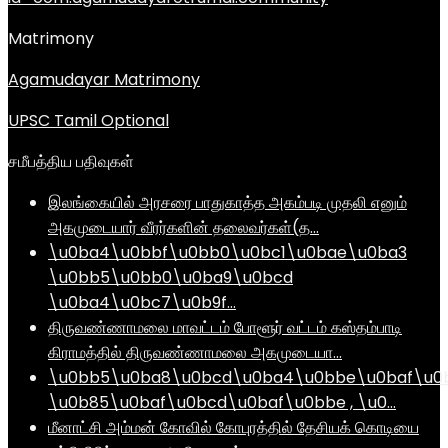
Matrimony
Agamudayar Matrimony
UPSC Tamil Optional
சமீபத்திய பதிவுகள்
இலங்கையில் அரசரை பாதுகாத்த அகம்படி முதலி எனும்
அகமுடையார் வீரர்களின் தலைவர்கள்(த…
\u0ba4\u0bbf\u0bb0\u0bc1\u0bae\u0ba3
\u0bb5\u0bb0\u0ba9\u0bcd
\u0ba4\u0bc7\u0b9f…
திருவண்ணாமலை மாவட்டம் போளூர் வட்டம் கஸ்தம்பாடி
கிராமத்தில் திருவண்ணாமலை அகமுடையா…
\u0bb5\u0ba8\u0bcd\u0ba4\u0bbe\u0baf\u0
\u0b85\u0baf\u0bcd\u0baf\u0bbe , \u0…
மீனாட்சி அம்மன் கோவில் கோபுரத்தில் தேசியக் கொடியை