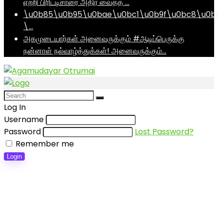
ஏற்றி பிரிட்டிசாரை அதிர வைத்த …
\u0b85\u0b95\u0bae\u0bc1\u0b9f\u0bc8\u0b
\…
அகமுடையார்கள் அனைவருக்கும் #ஆடிப்பெருக்கு
நன்னாள் நல்வாழ்த்துக்கள்! அனைவருக்கும்…
Log In
Username
Password
Lost Password?
Remember me
Login