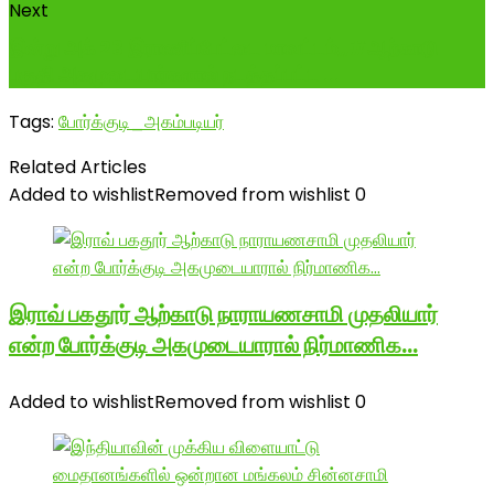
Next
இன்று அக் 23 இராணிப்பேட்டை மாவட்டம்,,#ஆற்காடு
பகுதி அகமுடையார்களால் நடத்தப்பட்ட ...
Tags:
போர்க்குடி_அகம்படியர்
Related Articles
Added to wishlist
Removed from wishlist
0
இராவ் பகதூர் ஆற்காடு நாராயணசாமி முதலியார்
என்ற போர்க்குடி அகமுடையாரால் நிர்மாணிக…
Added to wishlist
Removed from wishlist
0