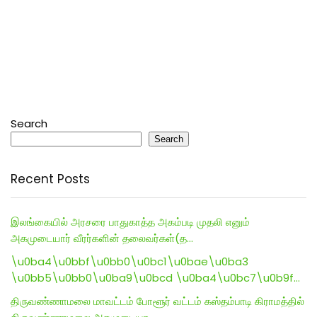
Search
Search
Recent Posts
இலங்கையில் அரசரை பாதுகாத்த அகம்படி முதலி எனும்
அகமுடையார் வீரர்களின் தலைவர்கள்(த…
\u0ba4\u0bbf\u0bb0\u0bc1\u0bae\u0ba3
\u0bb5\u0bb0\u0ba9\u0bcd \u0ba4\u0bc7\u0b9f…
திருவண்ணாமலை மாவட்டம் போளூர் வட்டம் கஸ்தம்பாடி கிராமத்தில்