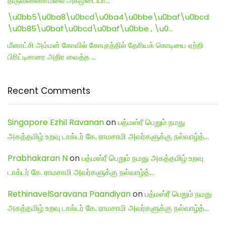
திருவண்ணாமலை அகமுடையா…
\u0bb5\u0ba8\u0bcd\u0ba4\u0bbe\u0baf\u0bcd
\u0b85\u0baf\u0bcd\u0baf\u0bbe , \u0…
மீனாட்சி அம்மன் கோவில் கோபுரத்தில் தேசியக் கொடியை ஏற்றி
பிரிட்டிசாரை அதிர வைத்த …
Recent Comments
Singapore Ezhil Ravanan
on
பத்மஸ்ரீ பெறும் நமது
அகத்தமிழ் உறவு டாக்டர் கே. ராமசாமி அவர்களுக்கு நல்வாழ்த்…
Prabhakaran N
on
பத்மஸ்ரீ பெறும் நமது அகத்தமிழ் உறவு
டாக்டர் கே. ராமசாமி அவர்களுக்கு நல்வாழ்த்…
RethinavelSaravana Paandiyan
on
பத்மஸ்ரீ பெறும் நமது
அகத்தமிழ் உறவு டாக்டர் கே. ராமசாமி அவர்களுக்கு நல்வாழ்த்…