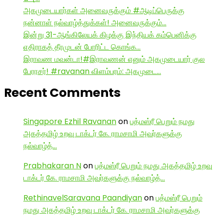
அகமுடையார்கள் அனைவருக்கும் #ஆடிப்பெருக்கு
நன்னாள் நல்வாழ்த்துக்கள்! அனைவருக்கும்…
இன்று 31-ஆங்கிலேயக் கிழக்கு இந்தியக் கம்பெனிக்கு
எதிராகத் தீரமுடன் போரிட்ட கொங்க…
இராவண மவன்டா!#இராவணன் எனும் அகமுடையார் குல
பேரரசர்! #ravanan விளம்பரம்: அகமுடை…
Recent Comments
Singapore Ezhil Ravanan
on
பத்மஸ்ரீ பெறும் நமது
அகத்தமிழ் உறவு டாக்டர் கே. ராமசாமி அவர்களுக்கு
நல்வாழ்த்…
Prabhakaran N
on
பத்மஸ்ரீ பெறும் நமது அகத்தமிழ் உறவு
டாக்டர் கே. ராமசாமி அவர்களுக்கு நல்வாழ்த்…
RethinavelSaravana Paandiyan
on
பத்மஸ்ரீ பெறும்
நமது அகத்தமிழ் உறவு டாக்டர் கே. ராமசாமி அவர்களுக்கு