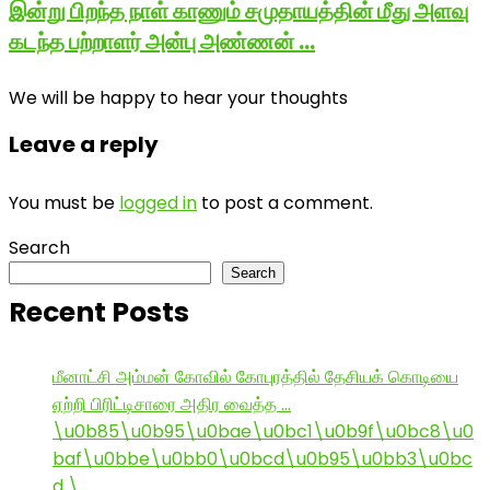
இன்று பிறந்த நாள் காணும் சமுதாயத்தின் மீது அளவு
கடந்த பற்றாளர் அன்பு அண்ணன் …
We will be happy to hear your thoughts
Leave a reply
You must be
logged in
to post a comment.
Search
Search
Recent Posts
மீனாட்சி அம்மன் கோவில் கோபுரத்தில் தேசியக் கொடியை
ஏற்றி பிரிட்டிசாரை அதிர வைத்த …
\u0b85\u0b95\u0bae\u0bc1\u0b9f\u0bc8\u0
baf\u0bbe\u0bb0\u0bcd\u0b95\u0bb3\u0bc
d \…