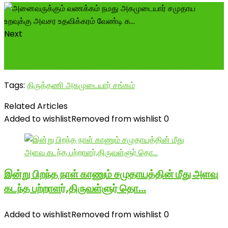
Next
களம் கண்ட வேங்கை-அகமுடையார் பேரினத்தின்
அடையாளமாகிய அண்ணன் ஆதியாருக்கு பிறந்தநாள...
Tags:
திருத்தணி அகமுடையார் சங்கம்
Related Articles
Added to wishlist
Removed from wishlist
0
இன்று பிறந்த நாள் காணும் சமுதாயத்தின் மீது அளவு
கடந்த பற்றாளர்,திருவள்ளுர் தொ…
Added to wishlist
Removed from wishlist
0