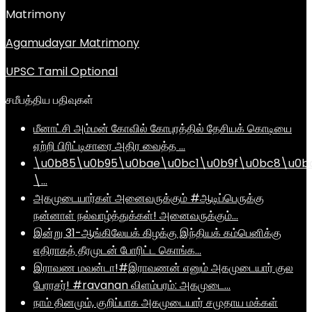
Matrimony
Agamudayar Matrimony
UPSC Tamil Optional
சமீபத்திய பதிவுகள்
மீனாட்சி அம்மன் கோவில் கோபுரத்தில் தேசியக் கொடியை
ஏற்றி பிரிட்டிசாரை அதிர வைத்த …
\u0b85\u0b95\u0bae\u0bc1\u0b9f\u0bc8\u0b
\…
அகமுடையார்கள் அனைவருக்கும் #ஆடிப்பெருக்கு
நன்னாள் நல்வாழ்த்துக்கள்! அனைவருக்கும்…
இன்று 31-ஆங்கிலேயக் கிழக்கு இந்தியக் கம்பெனிக்கு
எதிராகத் தீரமுடன் போரிட்ட கொங்க…
இராவண மவன்டா!#இராவணன் எனும் அகமுடையார் குல
பேரரசர்! #ravanan விளம்பரம்: அகமுடை…
நாம் தினமும், குறிப்பாக அகமுடையார் சமுதாய மக்கள்