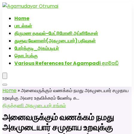
அகமுடையார் திருமண வரன்களுக்கு அகமுடையார்மேட்ரி-பெண்
வீட்டாருக்கு 100% இலவச திருமண சேவை! வாட்ஸப் எண்:
Home
7200507629
பாடல்கள்
திருமண தகவல்-மேட்ரிமோனி அப்ளிகேசன்
துளுவ வேளாளர்(அகமுடையார்) பதிவுகள்
போர்க்குடி_அகம்படியர்
தொடர்புக்கு
Various References for Agampadi අගම්පඩි
Home
»
அனைவருக்கும் வணக்கம் நமது அகமுடையார் சமுதாய
உறவுக்கு அவசர உதவிக்கரம் வேண்டி க…
திருத்தணி அகமுடையார் சங்கம்
அனைவருக்கும் வணக்கம் நமது
அகமுடையார் சமுதாய உறவுக்கு