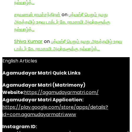
நல்வாழ்த்…
சரவணன் ராமச்சந்திரன்
on
பத்மஸ்ரீ பெறும் நமது
அகத்தமிழ் உறவு டாக்டர் கே. ராமசாமி அவர்களுக்கு
நல்வாழ்த்…
Shiva Kumar
on
பத்மஸ்ரீ பெறும் நமது அகத்தமிழ் உறவு
டாக்டர் கே. ராமசாமி அவர்களுக்கு நல்வாழ்த்…
English Articles
Agamudayar Matri Quick Links
Agamudayar Matri (Matrimony)
Website:
https://agamudayarmatri.com/
Agamudayar Matri Application:
https://play.google.com/store/apps/details?
id=com.agamudayarmatri.www
Instagram ID: