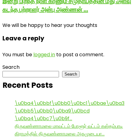
இன்று பிறந்த நாள் காணும் சமுதாயத்தின் மீது அளவு
கடந்த பற்றாளர் அன்பு அண்ணன் …
We will be happy to hear your thoughts
Leave a reply
You must be
logged in
to post a comment.
Search
Search
Recent Posts
\u0ba4\u0bbf\u0bb0\u0bc1\u0bae\u0ba3
\u0bb5\u0bb0\u0ba9\u0bcd
\u0ba4\u0bc7\u0b9f…
திருவண்ணாமலை மாவட்டம் போளூர் வட்டம் கஸ்தம்பாடி
கிராமத்தில் திருவண்ணாமலை அகமுடையா…