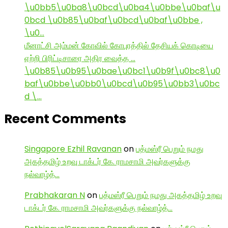
\u0bb5\u0ba8\u0bcd\u0ba4\u0bbe\u0baf\u
0bcd \u0b85\u0baf\u0bcd\u0baf\u0bbe ,
\u0…
மீனாட்சி அம்மன் கோவில் கோபுரத்தில் தேசியக் கொடியை
ஏற்றி பிரிட்டிசாரை அதிர வைத்த …
\u0b85\u0b95\u0bae\u0bc1\u0b9f\u0bc8\u0
baf\u0bbe\u0bb0\u0bcd\u0b95\u0bb3\u0bc
d \…
Recent Comments
Singapore Ezhil Ravanan
on
பத்மஸ்ரீ பெறும் நமது
அகத்தமிழ் உறவு டாக்டர் கே. ராமசாமி அவர்களுக்கு
நல்வாழ்த்…
Prabhakaran N
on
பத்மஸ்ரீ பெறும் நமது அகத்தமிழ் உறவு
டாக்டர் கே. ராமசாமி அவர்களுக்கு நல்வாழ்த்…