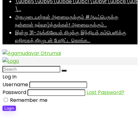
\u0b85\u0b95\u0bae\u0bc1\u0b9f\u0bc8\u0b
\…
அகமுடையார்கள் அனைவருக்கும் #ஆடிப்பெருக்கு
நன்னாள் நல்வாழ்த்துக்கள்! அனைவருக்கும்…
இன்று 31-ஆங்கிலேயக் கிழக்கு இந்தியக் கம்பெனிக்கு
எதிராகத் தீரமுடன் போரிட்ட கொங்க…
Log In
Username
Password
Lost Password?
Remember me
Login