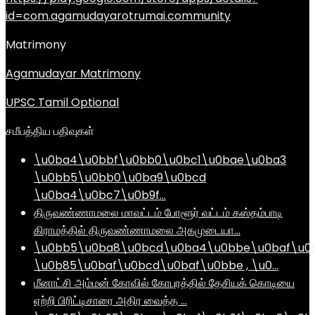
id=com.agamudayarotrumai.community
Matrimony
Agamudayar Matrimony
UPSC Tamil Optional
சமீபத்திய பதிவுகள்
\u0ba4\u0bbf\u0bb0\u0bc1\u0bae\u0ba3
\u0bb5\u0bb0\u0ba9\u0bcd
\u0ba4\u0bc7\u0b9f…
திருவண்ணாமலை மாவட்டம் போளூர் வட்டம் கஸ்தம்பாடி
கிராமத்தில் திருவண்ணாமலை அகமுடையா…
\u0bb5\u0ba8\u0bcd\u0ba4\u0bbe\u0baf\u0
\u0b85\u0baf\u0bcd\u0baf\u0bbe , \u0…
மீனாட்சி அம்மன் கோவில் கோபுரத்தில் தேசியக் கொடியை
ஏற்றி பிரிட்டிசாரை அதிர வைத்த …