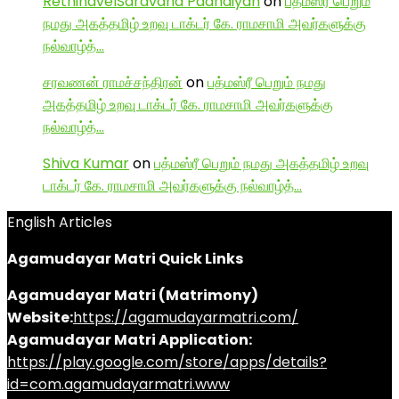
RethinavelSaravana Paandiyan
on
பத்மஸ்ரீ பெறும்
நமது அகத்தமிழ் உறவு டாக்டர் கே. ராமசாமி அவர்களுக்கு
நல்வாழ்த்…
சரவணன் ராமச்சந்திரன்
on
பத்மஸ்ரீ பெறும் நமது
அகத்தமிழ் உறவு டாக்டர் கே. ராமசாமி அவர்களுக்கு
நல்வாழ்த்…
Shiva Kumar
on
பத்மஸ்ரீ பெறும் நமது அகத்தமிழ் உறவு
டாக்டர் கே. ராமசாமி அவர்களுக்கு நல்வாழ்த்…
English Articles
Agamudayar Matri Quick Links
Agamudayar Matri (Matrimony)
Website:
https://agamudayarmatri.com/
Agamudayar Matri Application:
https://play.google.com/store/apps/details?
id=com.agamudayarmatri.www