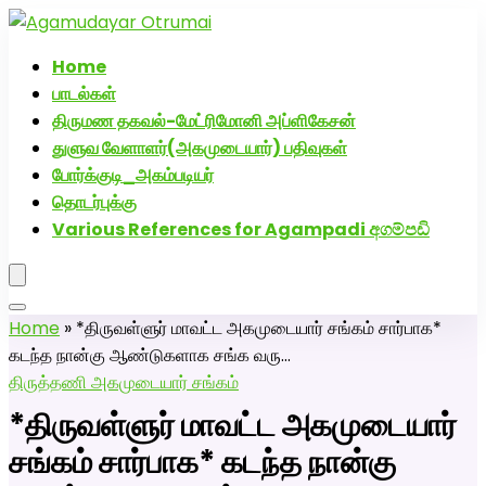
அகமுடையார் திருமண வரன்களுக்கு அகமுடையார்மேட்ரி-
பெண் வீட்டாருக்கு 100% இலவச திருமண சேவை! வாட்ஸப்
Home
எண்: 7200507629
பாடல்கள்
திருமண தகவல்-மேட்ரிமோனி அப்ளிகேசன்
துளுவ வேளாளர்(அகமுடையார்) பதிவுகள்
போர்க்குடி_அகம்படியர்
தொடர்புக்கு
Various References for Agampadi අගම්පඩි
Home
»
*திருவள்ளுர் மாவட்ட அகமுடையார் சங்கம் சார்பாக*
கடந்த நான்கு ஆண்டுகளாக சங்க வரு…
திருத்தணி அகமுடையார் சங்கம்
*திருவள்ளுர் மாவட்ட அகமுடையார்
சங்கம் சார்பாக* கடந்த நான்கு