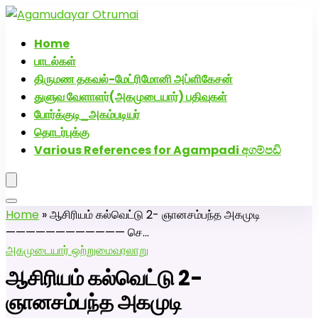
அகமுடையார் திருமண வரன்களுக்கு அகமுடையார்மேட்ரி-பெண்
திருமண சேவை! வாட்ஸப் எண்: 72005
Home
பாடல்கள்
திருமண தகவல்-மேட்ரிமோனி அப்ளிகேசன்
துளுவ வேளாளர்(அகமுடையார்) பதிவுகள்
போர்க்குடி_அகம்படியர்
தொடர்புக்கு
Various References for Agampadi අගම්පඩි
Home
»
ஆசிரியம் கல்வெட்டு 2- ஞானசம்பந்த அகமுடி
———————————— செ…
அகமுடையார் ஒற்றுமை
வரலாறு
ஆசிரியம் கல்வெட்டு 2-
ஞானசம்பந்த அகமுடி