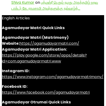
Shiva Kumar
on
பத்மஸ்ரீ பெறும் நமது அகத்தமிழ் உறவு
டாக்டர் கே. ராமசாமி அவர்களுக்கு நல்வாழ்த்…
English Articles
Agamudayar Matri Quick Links
Agamudayar Matri (Matrimony)
Website:
https://agamudayarmatri.com/
Agamudayar Matri Application:
https://play.google.com/store/apps/details?
id=com.agamudayarmatri.www
Instagram ID:
https://www.instagram.com/agamudayarmatrimony/
Facebook ID:
https://www.facebook.com/agamudayarmatri
Agamudayar Otrumai Quick Links