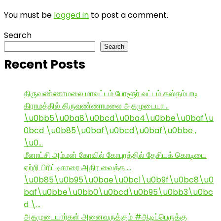
You must be
logged in
to post a comment.
Search
Search
Recent Posts
திருவண்ணாமலை மாவட்டம் போளூர் வட்டம் கஸ்தம்பாடி
கிராமத்தில் திருவண்ணாமலை அகமுடையா…
\u0bb5\u0ba8\u0bcd\u0ba4\u0bbe\u0baf\u
0bcd \u0b85\u0baf\u0bcd\u0baf\u0bbe ,
\u0…
மீனாட்சி அம்மன் கோவில் கோபுரத்தில் தேசியக் கொடியை
ஏற்றி பிரிட்டிசாரை அதிர வைத்த …
\u0b85\u0b95\u0bae\u0bc1\u0b9f\u0bc8\u0
baf\u0bbe\u0bb0\u0bcd\u0b95\u0bb3\u0bc
d \…
அகமுடையார்கள் அனைவருக்கும் #ஆடிப்பெருக்கு