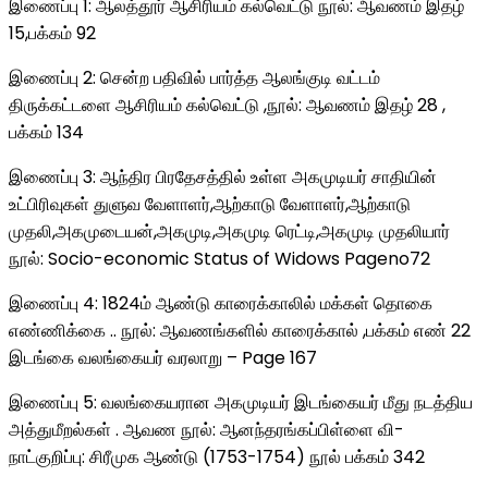
இணைப்பு 1: ஆலத்தூர் ஆசிரியம் கல்வெட்டு நூல்: ஆவணம் இதழ்
15,பக்கம் 92
இணைப்பு 2: சென்ற பதிவில் பார்த்த ஆலங்குடி வட்டம்
திருக்கட்டளை ஆசிரியம் கல்வெட்டு ,நூல்: ஆவணம் இதழ் 28 ,
பக்கம் 134
இணைப்பு 3: ஆந்திர பிரதேசத்தில் உள்ள அகமுடியர் சாதியின்
உட்பிரிவுகள் துளுவ வேளாளர்,ஆற்காடு வேளாளர்,ஆற்காடு
முதலி,அகமுடையன்,அகமுடி,அகமுடி ரெட்டி,அகமுடி முதலியார்
நூல்: Socio-economic Status of Widows Pageno72
இணைப்பு 4: 1824ம் ஆண்டு காரைக்காலில் மக்கள் தொகை
எண்ணிக்கை .. நூல்: ஆவணங்களில் காரைக்கால் ,பக்கம் எண் 22
இடங்கை வலங்கையர் வரலாறு – Page 167
இணைப்பு 5: வலங்கையரான அகமுடியர் இடங்கையர் மீது நடத்திய
அத்துமீறல்கள் . ஆவண நூல்: ஆனந்தரங்கப்பிள்ளை வி-
நாட்குறிப்பு: சிரீமுக ஆண்டு (1753-1754) நூல் பக்கம் 342