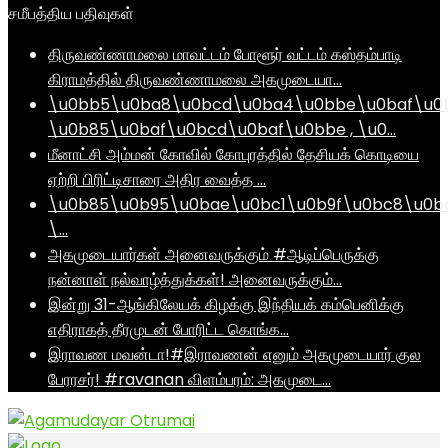
சமீபத்திய பதிவுகள்
திருவண்ணாமலை மாவட்டம் போளூர் வட்டம் கஸ்தம்பாடி
கிராமத்தில் திருவண்ணாமலை அகமுடையா…
\u0bb5\u0ba8\u0bcd\u0ba4\u0bbe\u0baf\u0
\u0b85\u0baf\u0bcd\u0baf\u0bbe , \u0…
மீனாட்சி அம்மன் கோவில் கோபுரத்தில் தேசியக் கொடியை
ஏற்றி பிரிட்டிசாரை அதிர வைத்த …
\u0b85\u0b95\u0bae\u0bc1\u0b9f\u0bc8\u0b
\…
அகமுடையார்கள் அனைவருக்கும் #ஆடிப்பெருக்கு
நன்னாள் நல்வாழ்த்துக்கள்! அனைவருக்கும்…
இன்று 31-ஆங்கிலேயக் கிழக்கு இந்தியக் கம்பெனிக்கு
எதிராகத் தீரமுடன் போரிட்ட கொங்க…
இராவண மவன்டா!#இராவணன் எனும் அகமுடையார் குல
பேரரசர்! #ravanan விளம்பரம்: அகமுடை…