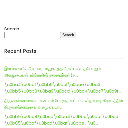
Search
Search
Recent Posts
இலங்கையில் அரசரை பாதுகாத்த அகம்படி முதலி எனும்
அகமுடையார் வீரர்களின் தலைவர்கள்(த…
\u0ba4\u0bbf\u0bb0\u0bc1\u0bae\u0ba3
\u0bb5\u0bb0\u0ba9\u0bcd \u0ba4\u0bc7\u0b9f…
திருவண்ணாமலை மாவட்டம் போளூர் வட்டம் கஸ்தம்பாடி கிராமத்தில்
திருவண்ணாமலை அகமுடையா…
\u0bb5\u0ba8\u0bcd\u0ba4\u0bbe\u0baf\u0bcd
\u0b85\u0baf\u0bcd\u0baf\u0bbe , \u0…