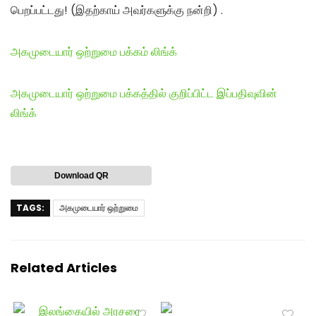
பெறப்பட்டது! (இதற்காய் அவர்களுக்கு நன்றி) .
அகமுடையார் ஒற்றுமை பக்கம் லிங்க்
அகமுடையார் ஒற்றுமை பக்கத்தில் குறிப்பிட்ட இப்பதிவுவின்
லிங்க்
Download QR
TAGS:
அகமுடையார் ஒற்றுமை
Related Articles