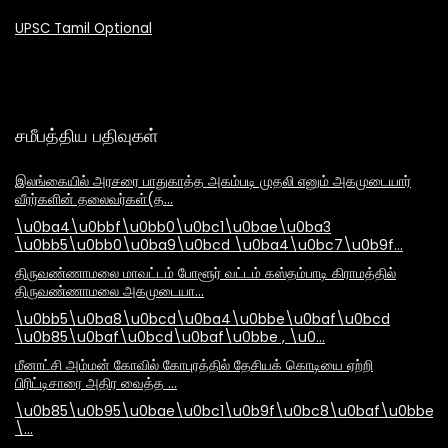
UPSC Tamil Optional
சமீபத்திய பதிவுகள்
இலங்கையில் அரசரை பாதுகாத்த அகம்படி முதலி எனும் அகமுடையார்
வீரர்களின் தலைவர்கள்(த…
\u0ba4\u0bbf\u0bb0\u0bc1\u0bae\u0ba3
\u0bb5\u0bb0\u0ba9\u0bcd \u0ba4\u0bc7\u0b9f…
திருவண்ணாமலை மாவட்டம் போளூர் வட்டம் கஸ்தம்பாடி கிராமத்தில்
திருவண்ணாமலை அகமுடையா…
\u0bb5\u0ba8\u0bcd\u0ba4\u0bbe\u0baf\u0bcd
\u0b85\u0baf\u0bcd\u0baf\u0bbe , \u0…
மீனாட்சி அம்மன் கோவில் கோபுரத்தில் தேசியக் கொடியை ஏற்றி
பிரிட்டிசாரை அதிர வைத்த …
\u0b85\u0b95\u0bae\u0bc1\u0b9f\u0bc8\u0baf\u0bbe\
\…