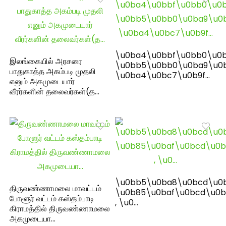
\u0ba4\u0bbf\u0bb0\u0b
இலங்கையில் அரசரை
\u0bb5\u0bb0\u0ba9\u0
பாதுகாத்த அகம்படி முதலி
\u0ba4\u0bc7\u0b9f…
எனும் அகமுடையார்
வீரர்களின் தலைவர்கள்(த…
\u0bb5\u0ba8\u0bcd\u0
திருவண்ணாமலை மாவட்டம்
\u0b85\u0baf\u0bcd\u0b
போளூர் வட்டம் கஸ்தம்பாடி
, \u0…
கிராமத்தில் திருவண்ணாமலை
அகமுடையா…