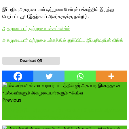
இப்பதிவு அகமுடையார் ஒற்றுமை பேஸ்புக் பக்கத்தில் இருந்து
பெறப்பட்டது! (இதற்காய் அவர்களுக்கு நன்றி) .
அகமுடையார் ஒற்றுமை பக்கம் லிங்க்
அகமுடையார் ஒற்றுமை பக்கத்தில் குறிப்பிட்ட இப்பதிவுவின் லிங்க்
Download QR
Previous
அகில இந்திய அகமுடையார் மகா சபை நிறுவனர் அண்ணன்
திரு. பொன்.கரு. ரஜனிகாந்த் அகமுடை...