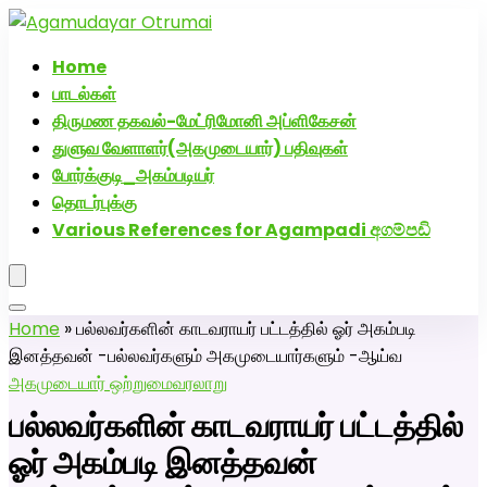
அகமுடையார் திருமண வரன்களுக்கு அகமுடையார்மேட்ரி-
பெண் வீட்டாருக்கு 100% இலவச திருமண சேவை! வாட்ஸப்
Home
எண்: 7200507629
பாடல்கள்
திருமண தகவல்-மேட்ரிமோனி அப்ளிகேசன்
துளுவ வேளாளர்(அகமுடையார்) பதிவுகள்
போர்க்குடி_அகம்படியர்
தொடர்புக்கு
Various References for Agampadi අගම්පඩි
Home
»
பல்லவர்களின் காடவராயர் பட்டத்தில் ஓர் அகம்படி
இனத்தவன் -பல்லவர்களும் அகமுடையார்களும் -ஆய்வ
அகமுடையார் ஒற்றுமை
வரலாறு
பல்லவர்களின் காடவராயர் பட்டத்தில்
ஓர் அகம்படி இனத்தவன்