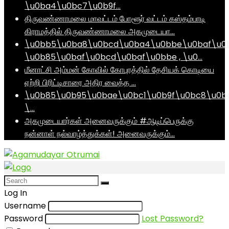
\u0ba4\u0bc7\u0b9f…
திருவண்ணாமலை மாவட்டம் போளூர் வட்டம் கஸ்தம்பாடி
கிராமத்தில் திருவண்ணாமலை அகமுடையா…
\u0bb5\u0ba8\u0bcd\u0ba4\u0bbe\u0baf\u0
\u0b85\u0baf\u0bcd\u0baf\u0bbe , \u0…
மீனாட்சி அம்மன் கோவில் கோபுரத்தில் தேசியக் கொடியை
ஏற்றி பிரிட்டிசாரை அதிர வைத்த …
\u0b85\u0b95\u0bae\u0bc1\u0b9f\u0bc8\u0b
\…
அகமுடையார்கள் அனைவருக்கும் #ஆடிப்பெருக்கு
நன்னாள் நல்வாழ்த்துக்கள்! அனைவருக்கும்…
Log In
Username
Password
Lost Password?