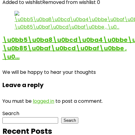
Added to wishlist
Removed from wishlist
0
\u0bb5\u0ba8\u0bcd\u0ba4\u0bbe\u
\u0b85\u0baf\u0bcd\u0baf\u0bbe ,
\u0…
We will be happy to hear your thoughts
Leave a reply
You must be
logged in
to post a comment.
Search
Search
Recent Posts