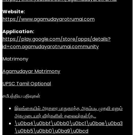
Website:
https://www.agamudayarotrumai.com
Application:
https://play.google.com/store/apps/details?
id=com.agamudayarotrumai.community
Matrimony
Agamudayar Matrimony
UPSC Tamil Optional
சமீபத்திய பதிவுகள்
இலங்கையில் அரசரை பாதுகாத்த அகம்படி முதலி எனும்
அகமுடையார் வீரர்களின் தலைவர்கள்(த…
\u0ba4\u0bbf\u0bb0\u0bc1\u0bae\u0ba3
\u0bb5\u0bb0\u0ba9\u0bcd