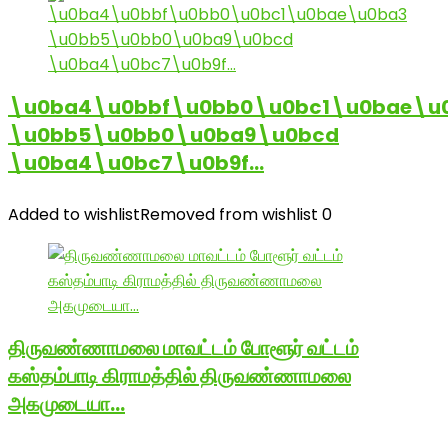
\u0ba4\u0bbf\u0bb0\u0bc1\u0bae\u
\u0bb5\u0bb0\u0ba9\u0bcd
\u0ba4\u0bc7\u0b9f…
Added to wishlist
Removed from wishlist
0
திருவண்ணாமலை மாவட்டம் போளூர் வட்டம்
கஸ்தம்பாடி கிராமத்தில் திருவண்ணாமலை
அகமுடையா…