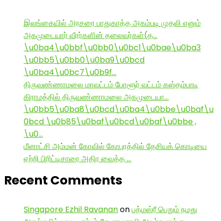
இலங்கையில் அரசரை பாதுகாத்த அகம்படி முதலி எனும்
அகமுடையார் வீரர்களின் தலைவர்கள்(த…
\u0ba4\u0bbf\u0bb0\u0bc1\u0bae\u0ba3
\u0bb5\u0bb0\u0ba9\u0bcd
\u0ba4\u0bc7\u0b9f…
திருவண்ணாமலை மாவட்டம் போளூர் வட்டம் கஸ்தம்பாடி
கிராமத்தில் திருவண்ணாமலை அகமுடையா…
\u0bb5\u0ba8\u0bcd\u0ba4\u0bbe\u0baf\u
0bcd \u0b85\u0baf\u0bcd\u0baf\u0bbe ,
\u0…
மீனாட்சி அம்மன் கோவில் கோபுரத்தில் தேசியக் கொடியை
ஏற்றி பிரிட்டிசாரை அதிர வைத்த …
Recent Comments
Singapore Ezhil Ravanan
on
பத்மஸ்ரீ பெறும் நமது