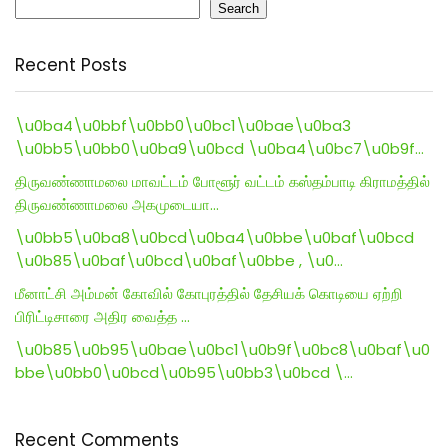
Search
Recent Posts
\u0ba4\u0bbf\u0bb0\u0bc1\u0bae\u0ba3
\u0bb5\u0bb0\u0ba9\u0bcd \u0ba4\u0bc7\u0b9f…
திருவண்ணாமலை மாவட்டம் போளூர் வட்டம் கஸ்தம்பாடி கிராமத்தில்
திருவண்ணாமலை அகமுடையா…
\u0bb5\u0ba8\u0bcd\u0ba4\u0bbe\u0baf\u0bcd
\u0b85\u0baf\u0bcd\u0baf\u0bbe , \u0…
மீனாட்சி அம்மன் கோவில் கோபுரத்தில் தேசியக் கொடியை ஏற்றி
பிரிட்டிசாரை அதிர வைத்த …
\u0b85\u0b95\u0bae\u0bc1\u0b9f\u0bc8\u0baf\u0
bbe\u0bb0\u0bcd\u0b95\u0bb3\u0bcd \…
Recent Comments