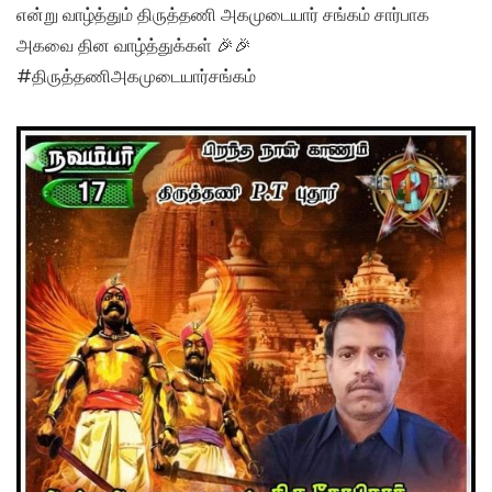
என்று வாழ்த்தும் திருத்தணி அகமுடையார் சங்கம் சார்பாக
அகவை தின வாழ்த்துக்கள் 🎉🎉
#திருத்தணிஅகமுடையார்சங்கம்