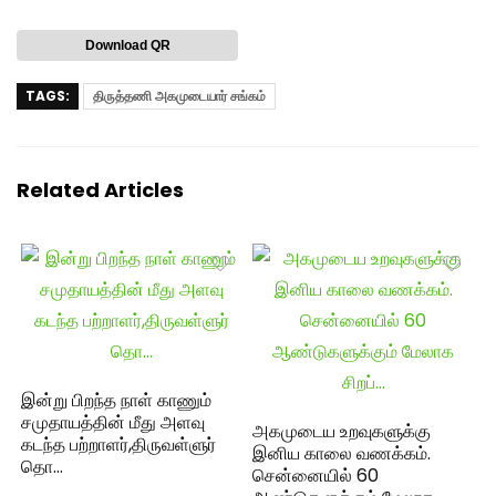
Download QR
TAGS:
திருத்தணி அகமுடையார் சங்கம்
Related Articles
இன்று பிறந்த நாள் காணும்
சமுதாயத்தின் மீது அளவு
அகமுடைய உறவுகளுக்கு
கடந்த பற்றாளர்,திருவள்ளுர்
இனிய காலை வணக்கம்.
தொ…
சென்னையில் 60