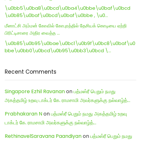
\u0bb5\u0ba8\u0bcd\u0ba4\u0bbe\u0baf\u0bcd
\u0b85\u0baf\u0bcd\u0baf\u0bbe , \u0…
மீனாட்சி அம்மன் கோவில் கோபுரத்தில் தேசியக் கொடியை ஏற்றி
பிரிட்டிசாரை அதிர வைத்த …
\u0b85\u0b95\u0bae\u0bc1\u0b9f\u0bc8\u0baf\u0
bbe\u0bb0\u0bcd\u0b95\u0bb3\u0bcd \…
Recent Comments
Singapore Ezhil Ravanan
on
பத்மஸ்ரீ பெறும் நமது
அகத்தமிழ் உறவு டாக்டர் கே. ராமசாமி அவர்களுக்கு நல்வாழ்த்…
Prabhakaran N
on
பத்மஸ்ரீ பெறும் நமது அகத்தமிழ் உறவு
டாக்டர் கே. ராமசாமி அவர்களுக்கு நல்வாழ்த்…
RethinavelSaravana Paandiyan
on
பத்மஸ்ரீ பெறும் நமது