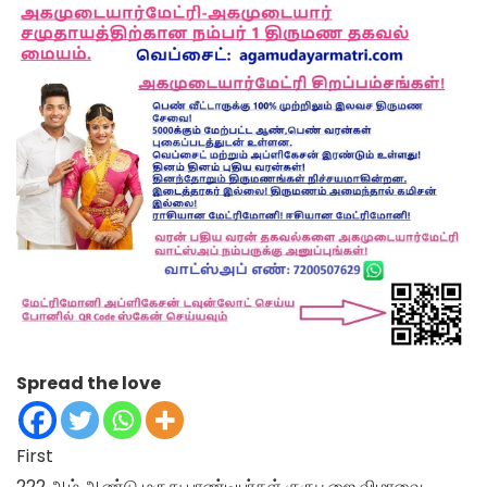
Spread the love
First
222 ஆம் ஆண்டு மருது பாண்டியர்கள் குருபூஜை விழாவை