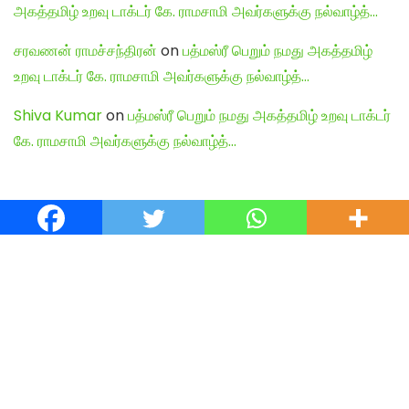
அகத்தமிழ் உறவு டாக்டர் கே. ராமசாமி அவர்களுக்கு நல்வாழ்த்…
சரவணன் ராமச்சந்திரன்
on
பத்மஸ்ரீ பெறும் நமது அகத்தமிழ்
உறவு டாக்டர் கே. ராமசாமி அவர்களுக்கு நல்வாழ்த்…
Shiva Kumar
on
பத்மஸ்ரீ பெறும் நமது அகத்தமிழ் உறவு டாக்டர்
கே. ராமசாமி அவர்களுக்கு நல்வாழ்த்…
English Articles
Agamudayar Matri Quick Links
Agamudayar Matri (Matrimony)
Website:
https://agamudayarmatri.com/
Agamudayar Matri Application:
https://play.google.com/store/apps/details?
id=com.agamudayarmatri.www