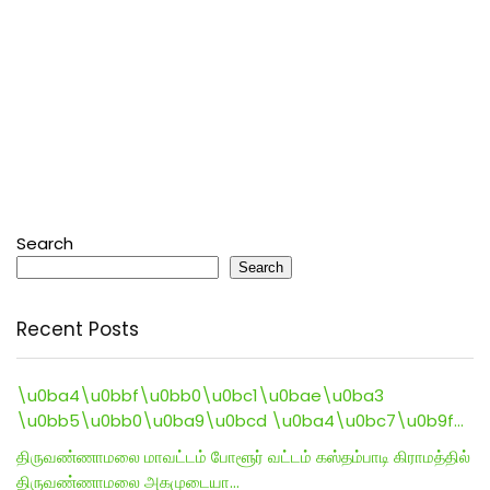
Search
Search
Recent Posts
\u0ba4\u0bbf\u0bb0\u0bc1\u0bae\u0ba3
\u0bb5\u0bb0\u0ba9\u0bcd \u0ba4\u0bc7\u0b9f…
திருவண்ணாமலை மாவட்டம் போளூர் வட்டம் கஸ்தம்பாடி கிராமத்தில்
திருவண்ணாமலை அகமுடையா…