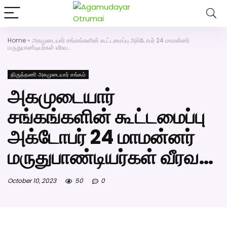
அகமுடையார் திருமண வரன்களுக்கு அகமுடையார்மேட்ரி-
பெண் வீட்டாருக்கு 100% இலவச திருமண சேவை! வாட்ஸப்
எண்: 7200507629
Home
»
அகமுடையார் சங்கங்களின் கூட்டமைப்பு அக்டோபர் 24 மாமன்னர்
Click Here to Download Matrimony App
மருதுபாண்டியர்கள் வீரவ…
திருத்தணி அகமுடையார் சங்கம்
அகமுடையார்
சங்கங்களின் கூட்டமைப்பு
அக்டோபர் 24 மாமன்னர்
மருதுபாண்டியர்கள் வீரவ…
October 10, 2023
50
0