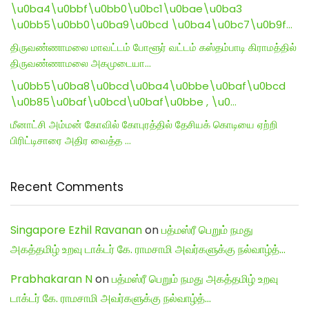
\u0ba4\u0bbf\u0bb0\u0bc1\u0bae\u0ba3
\u0bb5\u0bb0\u0ba9\u0bcd \u0ba4\u0bc7\u0b9f…
திருவண்ணாமலை மாவட்டம் போளூர் வட்டம் கஸ்தம்பாடி கிராமத்தில்
திருவண்ணாமலை அகமுடையா…
\u0bb5\u0ba8\u0bcd\u0ba4\u0bbe\u0baf\u0bcd
\u0b85\u0baf\u0bcd\u0baf\u0bbe , \u0…
மீனாட்சி அம்மன் கோவில் கோபுரத்தில் தேசியக் கொடியை ஏற்றி
பிரிட்டிசாரை அதிர வைத்த …
Recent Comments
Singapore Ezhil Ravanan
on
பத்மஸ்ரீ பெறும் நமது
அகத்தமிழ் உறவு டாக்டர் கே. ராமசாமி அவர்களுக்கு நல்வாழ்த்…
Prabhakaran N
on
பத்மஸ்ரீ பெறும் நமது அகத்தமிழ் உறவு
டாக்டர் கே. ராமசாமி அவர்களுக்கு நல்வாழ்த்…