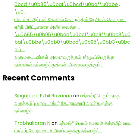
0bcd \u0b85\u0baf\u0bcd\u0baf\u0bbe ,
\u0…
மீனாட்சி அம்மன் கோவில் கோபுரத்தில் தேசியக் கொடியை
ஏற்றி பிரிட்டிசாரை அதிர வைத்த …
\u0b85\u0b95\u0bae\u0bc1\u0b9f\u0bc8\u0
baf\u0bbe\u0bb0\u0bcd\u0b95\u0bb3\u0bc
d \…
அகமுடையார்கள் அனைவருக்கும் #ஆடிப்பெருக்கு
நன்னாள் நல்வாழ்த்துக்கள்! அனைவருக்கும்…
Recent Comments
Singapore Ezhil Ravanan
on
பத்மஸ்ரீ பெறும் நமது
அகத்தமிழ் உறவு டாக்டர் கே. ராமசாமி அவர்களுக்கு
நல்வாழ்த்…
Prabhakaran N
on
பத்மஸ்ரீ பெறும் நமது அகத்தமிழ் உறவு
டாக்டர் கே. ராமசாமி அவர்களுக்கு நல்வாழ்த்…