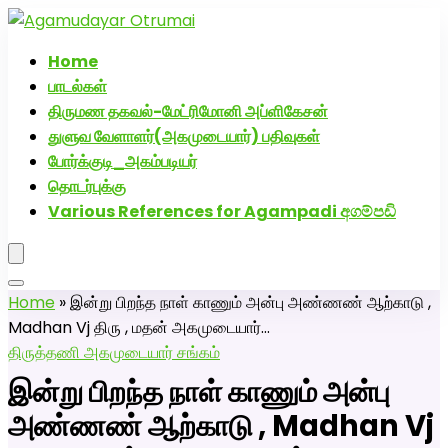
அகமுடையார் திருமண வரன்களுக்கு அகமுடையார்மேட்ரி-
பெண் வீட்டாருக்கு 100% இலவச திருமண சேவை! வாட்ஸப்
Home
எண்: 7200507629
பாடல்கள்
திருமண தகவல்-மேட்ரிமோனி அப்ளிகேசன்
துளுவ வேளாளர்(அகமுடையார்) பதிவுகள்
போர்க்குடி_அகம்படியர்
தொடர்புக்கு
Various References for Agampadi අගම්පඩි
Home
»
இன்று பிறந்த நாள் காணும் அன்பு அண்ணண் ஆற்காடு ,
Madhan Vj திரு , மதன் அகமுடையார்…
திருத்தணி அகமுடையார் சங்கம்
இன்று பிறந்த நாள் காணும் அன்பு
அண்ணண் ஆற்காடு , Madhan Vj