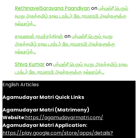
RethinavelSaravana Paandiyan
on
பத்மஸ்ரீ பெறும்
நமது அகத்தமிழ் உறவு டாக்டர் கே. ராமசாமி அவர்களுக்கு
நல்வாழ்த்…
சரவணன் ராமச்சந்திரன்
on
பத்மஸ்ரீ பெறும் நமது
அகத்தமிழ் உறவு டாக்டர் கே. ராமசாமி அவர்களுக்கு
நல்வாழ்த்…
Shiva Kumar
on
பத்மஸ்ரீ பெறும் நமது அகத்தமிழ் உறவு
டாக்டர் கே. ராமசாமி அவர்களுக்கு நல்வாழ்த்…
English Articles
Agamudayar Matri Quick Links
Agamudayar Matri (Matrimony)
Website:
https://agamudayarmatri.com/
Agamudayar Matri Application:
https://play.google.com/store/apps/details?