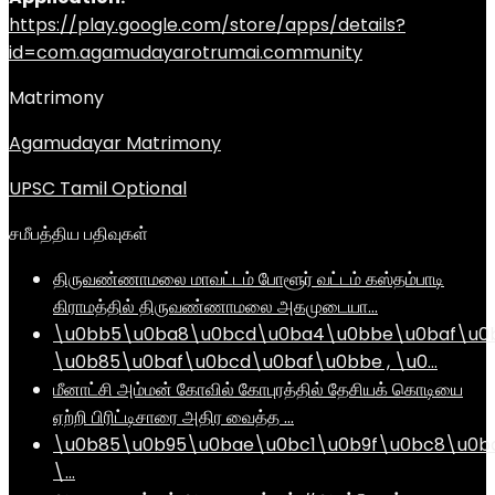
https://play.google.com/store/apps/details?
id=com.agamudayarotrumai.community
Matrimony
Agamudayar Matrimony
UPSC Tamil Optional
சமீபத்திய பதிவுகள்
திருவண்ணாமலை மாவட்டம் போளூர் வட்டம் கஸ்தம்பாடி
கிராமத்தில் திருவண்ணாமலை அகமுடையா…
\u0bb5\u0ba8\u0bcd\u0ba4\u0bbe\u0baf\u0
\u0b85\u0baf\u0bcd\u0baf\u0bbe , \u0…
மீனாட்சி அம்மன் கோவில் கோபுரத்தில் தேசியக் கொடியை
ஏற்றி பிரிட்டிசாரை அதிர வைத்த …
\u0b85\u0b95\u0bae\u0bc1\u0b9f\u0bc8\u0b
\…