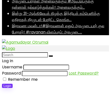
அகமுடையார்கள் அனைவருக்கும் #ஆடிப்பெருக்கு
நன்னாள் நல்வாழ்த்துக்கள்! அனைவருக்கும்…
இன்று 31-ஆங்கிலேயக் கிழக்கு இந்தியக் கம்பெனிக்கு
எதிராகத் தீரமுடன் போரிட்ட கொங்க…
இராவண மவன்டா!#இராவணன் எனும் அகமுடையார் குல
பேரரசர்! #ravanan விளம்பரம்: அகமுடை…
Log In
Username
Password
Lost Password?
Remember me
Login