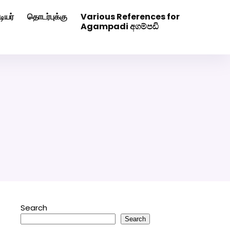
ியர்
தொடர்புக்கு
Various References for
0507629
Click Here to Download Matrimony App
Agampadi අගම්පඩි
Search
Search