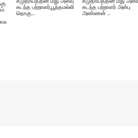
சமுதாயத்தின் மீது அளவு
சமுதாயத்தின் மீது அளவ
்கு
கடந்த பற்றாளர்,பூந்தமல்லி
கடந்த பற்றாளர் அன்பு
்.
தொகு…
அண்ணன் …
லாக