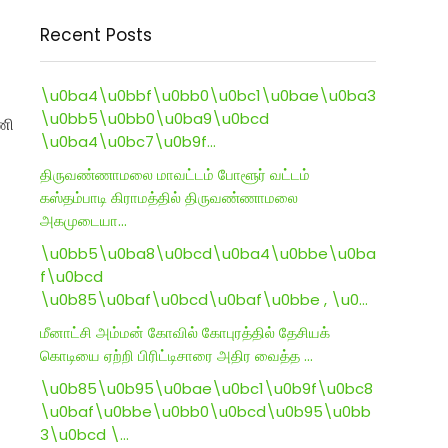
Recent Posts
\u0ba4\u0bbf\u0bb0\u0bc1\u0bae\u0ba3
\u0bb5\u0bb0\u0ba9\u0bcd
ணி
\u0ba4\u0bc7\u0b9f…
திருவண்ணாமலை மாவட்டம் போளூர் வட்டம்
கஸ்தம்பாடி கிராமத்தில் திருவண்ணாமலை
அகமுடையா…
\u0bb5\u0ba8\u0bcd\u0ba4\u0bbe\u0ba
f\u0bcd
\u0b85\u0baf\u0bcd\u0baf\u0bbe , \u0…
மீனாட்சி அம்மன் கோவில் கோபுரத்தில் தேசியக்
கொடியை ஏற்றி பிரிட்டிசாரை அதிர வைத்த …
\u0b85\u0b95\u0bae\u0bc1\u0b9f\u0bc8
\u0baf\u0bbe\u0bb0\u0bcd\u0b95\u0bb
3\u0bcd \…