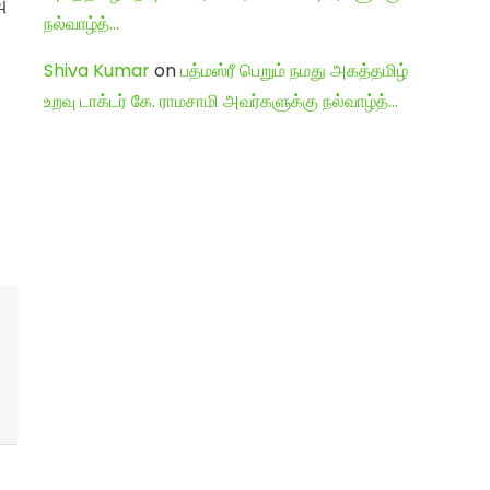
ு
நல்வாழ்த்…
Shiva Kumar
on
பத்மஸ்ரீ பெறும் நமது அகத்தமிழ்
உறவு டாக்டர் கே. ராமசாமி அவர்களுக்கு நல்வாழ்த்…