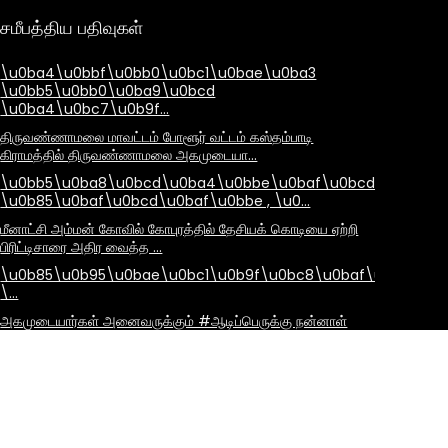
சமீபத்திய பதிவுகள்
\u0ba4\u0bbf\u0bb0\u0bc1\u0bae\u0ba3
\u0bb5\u0bb0\u0ba9\u0bcd
\u0ba4\u0bc7\u0b9f…
திருவண்ணாமலை மாவட்டம் போளூர் வட்டம் கஸ்தம்பாடி
கிராமத்தில் திருவண்ணாமலை அகமுடையா…
\u0bb5\u0ba8\u0bcd\u0ba4\u0bbe\u0baf\u0bcd
\u0b85\u0baf\u0bcd\u0baf\u0bbe , \u0…
மீனாட்சி அம்மன் கோவில் கோபுரத்தில் தேசியக் கொடியை ஏற்றி
பிரிட்டிசாரை அதிர வைத்த …
\u0b85\u0b95\u0bae\u0bc1\u0b9f\u0bc8\u0baf\u0bbe\u
\…
அகமுடையார்கள் அனைவருக்கும் #ஆடிப்பெருக்கு நன்னாள்
நல்வாழ்த்துக்கள்! அனைவருக்கும்…
இன்று 31-ஆங்கிலேயக் கிழக்கு இந்தியக் கம்பெனிக்கு எதிராகத்
தீரமுடன் போரிட்ட கொங்க…