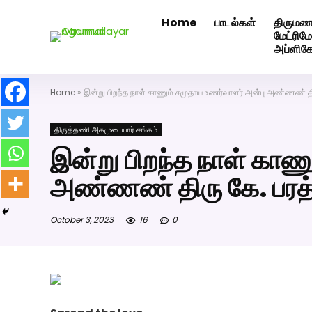
Home
பாடல்கள்
திருமண
அகமுடையார் திருமண வரன்களுக்கு அகமுடையார்மேட்ரி-ப
மேட்ரி
அப்ளிக
Home
»
இன்று பிறந்த நாள் காணும் சமுதாய உணர்வாளர் அன்பு அண்ணண் தி
திருத்தணி அகமுடையார் சங்கம்
இன்று பிறந்த நாள் காண
அண்ணண் திரு கே. பரத
October 3, 2023
16
0