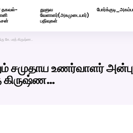
 தகவல்-
துளுவ
போர்க்குடி_அகம்பட
ெண் வீட்டாருக்கு 100% இலவச திருமண சேவை! வாட்ஸப் எண்: 720
மோனி
வேளாளர்(அகமுடையார்)
ேசன்
பதிவுகள்
ரு கே. பரத் கிருஷ்ண…
ும் சமுதாய உணர்வாளர் அன்பு
் கிருஷ்ண…