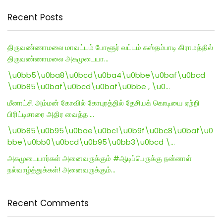
Recent Posts
திருவண்ணாமலை மாவட்டம் போளூர் வட்டம் கஸ்தம்பாடி கிராமத்தில்
திருவண்ணாமலை அகமுடையா…
\u0bb5\u0ba8\u0bcd\u0ba4\u0bbe\u0baf\u0bcd
\u0b85\u0baf\u0bcd\u0baf\u0bbe , \u0…
மீனாட்சி அம்மன் கோவில் கோபுரத்தில் தேசியக் கொடியை ஏற்றி
பிரிட்டிசாரை அதிர வைத்த …
\u0b85\u0b95\u0bae\u0bc1\u0b9f\u0bc8\u0baf\u0
bbe\u0bb0\u0bcd\u0b95\u0bb3\u0bcd \…
அகமுடையார்கள் அனைவருக்கும் #ஆடிப்பெருக்கு நன்னாள்
நல்வாழ்த்துக்கள்! அனைவருக்கும்…
Recent Comments