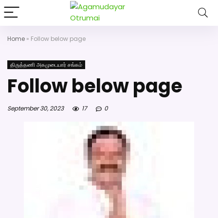
அகமுடையார் திருமண வரன்களுக்கு அகமுடையார்மேட்ரி-
பெண் வீட்டாருக்கு 100% இலவச திருமண சேவை! வாட்ஸப்
எண்: 7200507629
Home
»
Follow below page
Click Here to Download Matrimony App
திருத்தணி அகமுடையார் சங்கம்
Follow below page
September 30, 2023
17
0