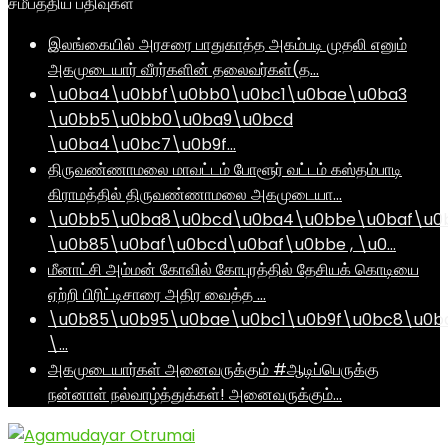
சமீபத்திய பதிவுகள்
இலங்கையில் அரசரை பாதுகாத்த அகம்படி முதலி எனும்
அகமுடையார் வீரர்களின் தலைவர்கள்(த…
\u0ba4\u0bbf\u0bb0\u0bc1\u0bae\u0ba3
\u0bb5\u0bb0\u0ba9\u0bcd
\u0ba4\u0bc7\u0b9f…
திருவண்ணாமலை மாவட்டம் போளூர் வட்டம் கஸ்தம்பாடி
கிராமத்தில் திருவண்ணாமலை அகமுடையா…
\u0bb5\u0ba8\u0bcd\u0ba4\u0bbe\u0baf\u0
\u0b85\u0baf\u0bcd\u0baf\u0bbe , \u0…
மீனாட்சி அம்மன் கோவில் கோபுரத்தில் தேசியக் கொடியை
ஏற்றி பிரிட்டிசாரை அதிர வைத்த …
\u0b85\u0b95\u0bae\u0bc1\u0b9f\u0bc8\u0b
\…
அகமுடையார்கள் அனைவருக்கும் #ஆடிப்பெருக்கு
நன்னாள் நல்வாழ்த்துக்கள்! அனைவருக்கும்…