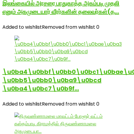
இலங்கையில் அரசரை பாதுகாத்த அகம்படி முதலி
எனும் அகமுடையார் வீரர்களின் தலைவர்கள்(த…
Added to wishlist
Removed from wishlist
0
\u0ba4\u0bbf\u0bb0\u0bc1\u0bae\u
\u0bb5\u0bb0\u0ba9\u0bcd
\u0ba4\u0bc7\u0b9f…
Added to wishlist
Removed from wishlist
0