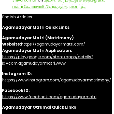
Shiva Kumar
on
பத்மஸ்ரீ பெறும் நமது அகத்தமிழ் உறவு
டாக்டர் கே. ராமசாமி அவர்களுக்கு நல்வாழ்த்…
English Articles
Agamudayar Matri Quick Links
Agamudayar Matri (Matrimony)
Website:
https://agamudayarmatri.com/
Agamudayar Matri Application:
https://play.google.com/store/apps/details?
id=com.agamudayarmatri.www
Instagram ID:
https://www.instagram.com/agamudayarmatrimony/
Facebook ID:
https://www.facebook.com/agamudayarmatri
Agamudayar Otrumai Quick Links