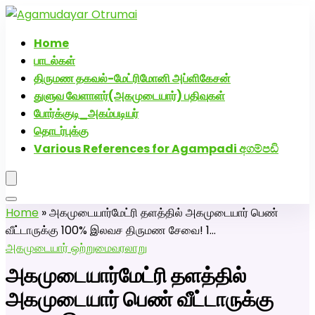
அகமுடையார் திருமண வரன்களுக்கு அகமுடையார்மேட்ரி-
பெண் வீட்டாருக்கு 100% இலவச திருமண சேவை! வாட்ஸப்
Home
எண்: 7200507629
பாடல்கள்
திருமண தகவல்-மேட்ரிமோனி அப்ளிகேசன்
துளுவ வேளாளர்(அகமுடையார்) பதிவுகள்
போர்க்குடி_அகம்படியர்
தொடர்புக்கு
Various References for Agampadi අගම්පඩි
Home
»
அகமுடையார்மேட்ரி தளத்தில் அகமுடையார் பெண்
வீட்டாருக்கு 100% இலவச திருமண சேவை! 1…
அகமுடையார் ஒற்றுமை
வரலாறு
அகமுடையார்மேட்ரி தளத்தில்
அகமுடையார் பெண் வீட்டாருக்கு