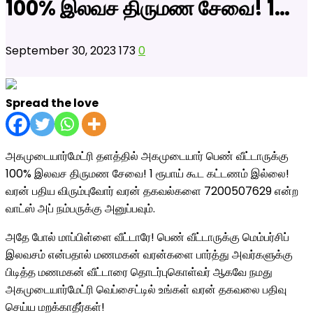
100% இலவச திருமண சேவை! 1…
September 30, 2023
173
0
Spread the love
அகமுடையார்மேட்ரி தளத்தில் அகமுடையார் பெண் வீட்டாருக்கு
100% இலவச திருமண சேவை! 1 ரூபாய் கூட கட்டணம் இல்லை!
வரன் பதிய விரும்புவோர் வரன் தகவல்களை 7200507629 என்ற
வாட்ஸ் அப் நம்பருக்கு அனுப்பவும்.
அதே போல்
மாப்பிள்ளை வீட்டாரே! பெண் வீட்டாருக்கு மெம்பர்சிப்
இலவசம் என்பதால் மணமகன் வரன்களை பார்த்து அவர்களுக்கு
பிடித்த மணமகன் வீட்டாரை தொடர்புகொள்வர் ஆகவே நமது
அகமுடையார்மேட்ரி வெப்சைட்டில் உங்கள் வரன் தகவலை பதிவு
செய்ய மறக்காதீர்கள்!