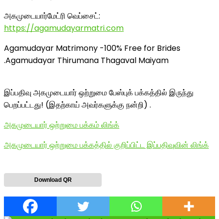
அகமுடையார்மேட்ரி வெப்சைட்:
https://agamudayarmatri.com
Agamudayar Matrimony -100% Free for Brides
.Agamudayar Thirumana Thagaval Maiyam
இப்பதிவு அகமுடையார் ஒற்றுமை பேஸ்புக் பக்கத்தில் இருந்து
பெறப்பட்டது! (இதற்காய் அவர்களுக்கு நன்றி) .
அகமுடையார் ஒற்றுமை பக்கம் லிங்க்
அகமுடையார் ஒற்றுமை பக்கத்தில் குறிப்பிட்ட இப்பதிவுவின் லிங்க்
Download QR