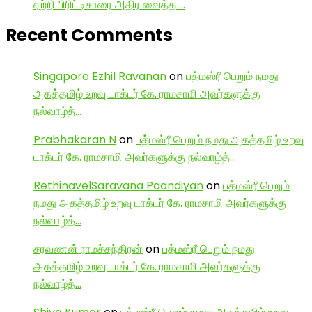
ஏற்றி பிரிட்டிசாரை அதிர வைத்த …
Recent Comments
Singapore Ezhil Ravanan
on
பத்மஸ்ரீ பெறும் நமது
அகத்தமிழ் உறவு டாக்டர் கே. ராமசாமி அவர்களுக்கு
நல்வாழ்த்…
Prabhakaran N
on
பத்மஸ்ரீ பெறும் நமது அகத்தமிழ் உறவு
டாக்டர் கே. ராமசாமி அவர்களுக்கு நல்வாழ்த்…
RethinavelSaravana Paandiyan
on
பத்மஸ்ரீ பெறும்
நமது அகத்தமிழ் உறவு டாக்டர் கே. ராமசாமி அவர்களுக்கு
நல்வாழ்த்…
சரவணன் ராமச்சந்திரன்
on
பத்மஸ்ரீ பெறும் நமது
அகத்தமிழ் உறவு டாக்டர் கே. ராமசாமி அவர்களுக்கு
நல்வாழ்த்…