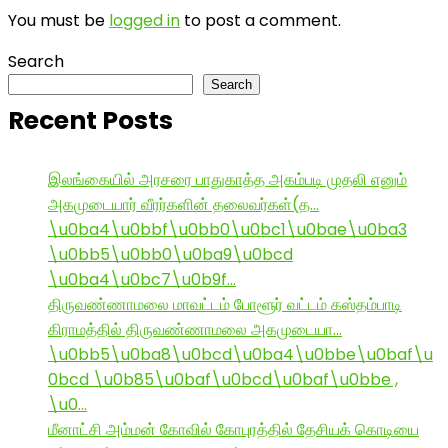
You must be
logged in
to post a comment.
Search
Search
Recent Posts
இலங்கையில் அரசரை பாதுகாத்த அகம்படி முதலி எனும்
அகமுடையார் வீரர்களின் தலைவர்கள்(த…
\u0ba4\u0bbf\u0bb0\u0bc1\u0bae\u0ba3
\u0bb5\u0bb0\u0ba9\u0bcd
\u0ba4\u0bc7\u0b9f…
திருவண்ணாமலை மாவட்டம் போளூர் வட்டம் கஸ்தம்பாடி
கிராமத்தில் திருவண்ணாமலை அகமுடையா…
\u0bb5\u0ba8\u0bcd\u0ba4\u0bbe\u0baf\u
0bcd \u0b85\u0baf\u0bcd\u0baf\u0bbe ,
\u0…
மீனாட்சி அம்மன் கோவில் கோபுரத்தில் தேசியக் கொடியை