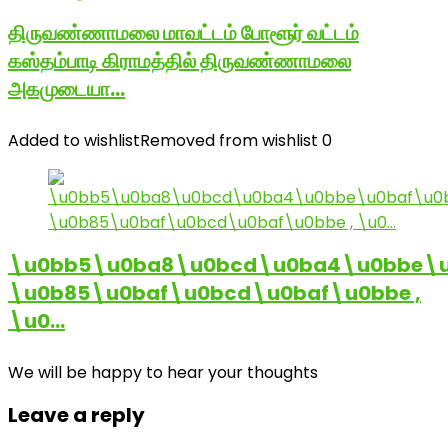
திருவண்ணாமலை மாவட்டம் போளூர் வட்டம்
கஸ்தம்பாடி கிராமத்தில் திருவண்ணாமலை
அகமுடையா…
Added to wishlist
Removed from wishlist
0
\u0bb5\u0ba8\u0bcd\u0ba4\u0bbe\u
\u0b85\u0baf\u0bcd\u0baf\u0bbe ,
\u0…
We will be happy to hear your thoughts
Leave a reply