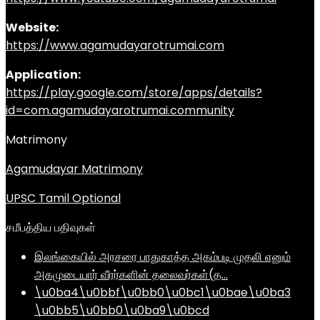
Website:
https://www.agamudayarotrumai.com
Application:
https://play.google.com/store/apps/details?
id=com.agamudayarotrumai.community
Matrimony
Agamudayar Matrimony
UPSC Tamil Optional
சமீபத்திய பதிவுகள்
இலங்கையில் அரசரை பாதுகாத்த அகம்படி முதலி எனும்
அகமுடையார் வீரர்களின் தலைவர்கள்(த…
\u0ba4\u0bbf\u0bb0\u0bc1\u0bae\u0ba3
\u0bb5\u0bb0\u0ba9\u0bcd