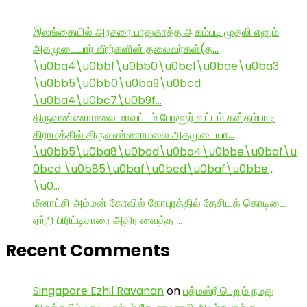
இலங்கையில் அரசரை பாதுகாத்த அகம்படி முதலி எனும்
அகமுடையார் வீரர்களின் தலைவர்கள்(த…
\u0ba4\u0bbf\u0bb0\u0bc1\u0bae\u0ba3
\u0bb5\u0bb0\u0ba9\u0bcd
\u0ba4\u0bc7\u0b9f…
திருவண்ணாமலை மாவட்டம் போளூர் வட்டம் கஸ்தம்பாடி
கிராமத்தில் திருவண்ணாமலை அகமுடையா…
\u0bb5\u0ba8\u0bcd\u0ba4\u0bbe\u0baf\u
0bcd \u0b85\u0baf\u0bcd\u0baf\u0bbe ,
\u0…
மீனாட்சி அம்மன் கோவில் கோபுரத்தில் தேசியக் கொடியை
ஏற்றி பிரிட்டிசாரை அதிர வைத்த …
Recent Comments
Singapore Ezhil Ravanan
on
பத்மஸ்ரீ பெறும் நமது