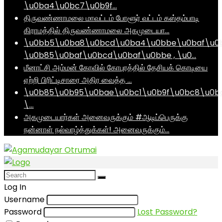
\u0ba4\u0bc7\u0b9f…
திருவண்ணாமலை மாவட்டம் போளூர் வட்டம் கஸ்தம்பாடி
கிராமத்தில் திருவண்ணாமலை அகமுடையா…
\u0bb5\u0ba8\u0bcd\u0ba4\u0bbe\u0baf\u0
\u0b85\u0baf\u0bcd\u0baf\u0bbe , \u0…
மீனாட்சி அம்மன் கோவில் கோபுரத்தில் தேசியக் கொடியை
ஏற்றி பிரிட்டிசாரை அதிர வைத்த …
\u0b85\u0b95\u0bae\u0bc1\u0b9f\u0bc8\u0b
\…
அகமுடையார்கள் அனைவருக்கும் #ஆடிப்பெருக்கு
நன்னாள் நல்வாழ்த்துக்கள்! அனைவருக்கும்…
Log In
Username
Password
Lost Password?