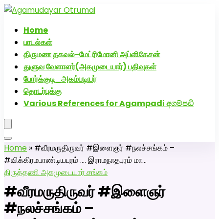
அகமுடையார் திருமண வரன்களுக்கு அகமுடையார்மேட்ரி-
பெண் வீட்டாருக்கு 100% இலவச திருமண சேவை! வாட்ஸப்
Home
எண்: 7200507629
பாடல்கள்
திருமண தகவல்-மேட்ரிமோனி அப்ளிகேசன்
துளுவ வேளாளர்(அகமுடையார்) பதிவுகள்
போர்க்குடி_அகம்படியர்
தொடர்புக்கு
Various References for Agampadi අගම්පඩි
Home
»
#வீரமருதிருவர் #இளைஞர் #நலச்சங்கம் –
#விக்கிரமபாண்டியபுரம் …. இராமநாதபுரம் மா…
திருத்தணி அகமுடையார் சங்கம்
#வீரமருதிருவர் #இளைஞர்
#நலச்சங்கம் –