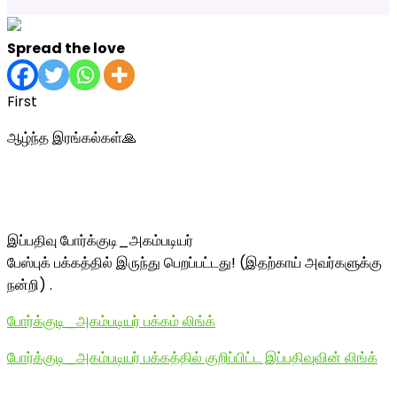
Spread the love
First
ஆழ்ந்த இரங்கல்கள்🙏
இப்பதிவு போர்க்குடி_அகம்படியர்
பேஸ்புக் பக்கத்தில் இருந்து பெறப்பட்டது! (இதற்காய் அவர்களுக்கு
நன்றி) .
போர்க்குடி_அகம்படியர் பக்கம் லிங்க்
போர்க்குடி_அகம்படியர் பக்கத்தில் குறிப்பிட்ட இப்பதிவுவின் லிங்க்