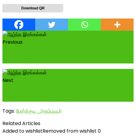
Download QR
Previous
திருவண்ணாமலை மாவட்டம், சிறுவள்ளூர் கிராமம்... இது
தேவையற்ற வேளை உறவுகளே... மாமன்...
Next
இனிய பிறந்தநாள் காணும் திருத்தணி சந்து தெரு, நமது
பகுதி இளைஞர்களுக்காக போராடிய...
Tags:
போர்க்குடி_அகம்படியர்
Related Articles
Added to wishlist
Removed from wishlist
0