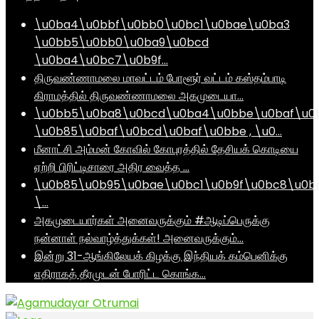
\u0ba4\u0bbf\u0bb0\u0bc1\u0bae\u0ba3
\u0bb5\u0bb0\u0ba9\u0bcd
\u0ba4\u0bc7\u0b9f…
திருவண்ணாமலை மாவட்டம் போளூர் வட்டம் கஸ்தம்பாடி
கிராமத்தில் திருவண்ணாமலை அகமுடையா…
\u0bb5\u0ba8\u0bcd\u0ba4\u0bbe\u0baf\u0
\u0b85\u0baf\u0bcd\u0baf\u0bbe , \u0…
மீனாட்சி அம்மன் கோவில் கோபுரத்தில் தேசியக் கொடியை
ஏற்றி பிரிட்டிசாரை அதிர வைத்த …
\u0b85\u0b95\u0bae\u0bc1\u0b9f\u0bc8\u0b
\…
அகமுடையார்கள் அனைவருக்கும் #ஆடிப்பெருக்கு
நன்னாள் நல்வாழ்த்துக்கள்! அனைவருக்கும்…
இன்று 31-ஆங்கிலேயக் கிழக்கு இந்தியக் கம்பெனிக்கு
எதிராகத் தீரமுடன் போரிட்ட கொங்க…