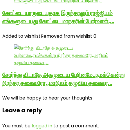
கோட்டை யாருடையதாக இருந்தாலும் ராஜ்ஜியம்
எங்களுடையது கோட்டை மாநகரின் போர்வாள்,…
Added to wishlist
Removed from wishlist
0
சோர்ந்து விடாதே அகமுடைய பேரினமே..நமக்கென்று
நிரந்தர தலைவரோ,,மாநிலம் தழுவிய தலைவர…
We will be happy to hear your thoughts
Leave a reply
You must be
logged in
to post a comment.