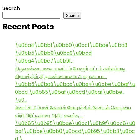
Search
Search
Recent Posts
\u0ba4\u0bbf\u0bb0\u0bc1\u0bae\u0ba3
\u0bb5\u0bb0\u0ba9\u0bcd
\u0ba4\u0bc7\u0b9f…
திருவண்ணாமலை மாவட்டம் போளூர் வட்டம் கஸ்தம்பாடி
கிராமத்தில் திருவண்ணாமலை அகமுடையா…
\u0bb5\u0ba8\u0bcd\u0ba4\u0bbe\u0baf\u
0bcd \u0b85\u0baf\u0bcd\u0baf\u0bbe ,
\u0…
மீனாட்சி அம்மன் கோவில் கோபுரத்தில் தேசியக் கொடியை
ஏற்றி பிரிட்டிசாரை அதிர வைத்த …
\u0b85\u0b95\u0bae\u0bc1\u0b9f\u0bc8\u0
baf\u0bbe\u0bb0\u0bcd\u0b95\u0bb3\u0bc
d \…