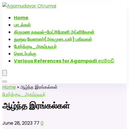
அகமுடையார் திருமண வரன்களுக்கு அகமுடையார்மேட்ரி-
பெண் வீட்டாருக்கு 100% இலவச திருமண சேவை! வாட்ஸப்
Home
எண்: 7200507629
பாடல்கள்
திருமண தகவல்-மேட்ரிமோனி அப்ளிகேசன்
துளுவ வேளாளர்(அகமுடையார்) பதிவுகள்
போர்க்குடி_அகம்படியர்
தொடர்புக்கு
Various References for Agampadi අගම්පඩි
Home
»
ஆழ்ந்த இரங்கல்கள்
போர்க்குடி_அகம்படியர்
ஆழ்ந்த இரங்கல்கள்
June 28, 2023
77
0