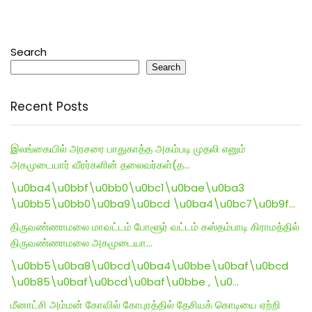
Search
Search
Recent Posts
இலங்கையில் அரசரை பாதுகாத்த அகம்படி முதலி எனும்
அகமுடையார் வீரர்களின் தலைவர்கள்(த…
\u0ba4\u0bbf\u0bb0\u0bc1\u0bae\u0ba3
\u0bb5\u0bb0\u0ba9\u0bcd \u0ba4\u0bc7\u0b9f…
திருவண்ணாமலை மாவட்டம் போளூர் வட்டம் கஸ்தம்பாடி கிராமத்தில்
திருவண்ணாமலை அகமுடையா…
\u0bb5\u0ba8\u0bcd\u0ba4\u0bbe\u0baf\u0bcd
\u0b85\u0baf\u0bcd\u0baf\u0bbe , \u0…
மீனாட்சி அம்மன் கோவில் கோபுரத்தில் தேசியக் கொடியை ஏற்றி