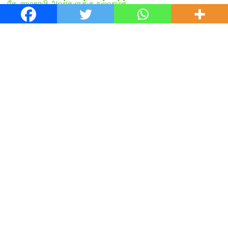
கே. ராமசாமி அவர்களுக்கு நல்வாழ்த்…
English Articles
Agamudayar Matri Quick Links
Agamudayar Matri (Matrimony)
Website:
https://agamudayarmatri.com/
Agamudayar Matri Application:
https://play.google.com/store/apps/details?
id=com.agamudayarmatri.www
Instagram ID:
https://www.instagram.com/agamudayarmatrimony/
Facebook ID:
https://www.facebook.com/agamudayarmatri
Agamudayar Otrumai Quick Links