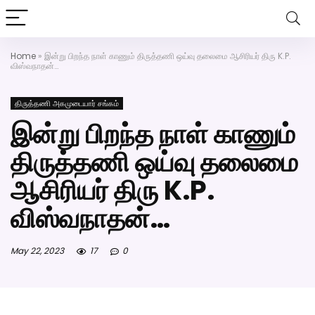
அகமுடையார் திருமண வரன்களுக்கு அகமுடையார்மேட்ரி-
பெண் வீட்டாருக்கு 100% இலவச திருமண சேவை! வாட்ஸப்
எண்: 7200507629
Home
»
இன்று பிறந்த நாள் காணும் திருத்தணி ஒய்வு தலைமை ஆசிரியர் திரு K.P.
Click Here to Download Matrimony App
விஸ்வநாதன்…
திருத்தணி அகமுடையார் சங்கம்
இன்று பிறந்த நாள் காணும்
திருத்தணி ஒய்வு தலைமை
ஆசிரியர் திரு K.P.
விஸ்வநாதன்…
May 22, 2023
17
0