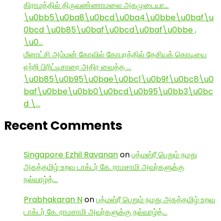
கிராமத்தில் திருவண்ணாமலை அகமுடையா…
\u0bb5\u0ba8\u0bcd\u0ba4\u0bbe\u0baf\u
0bcd \u0b85\u0baf\u0bcd\u0baf\u0bbe ,
\u0…
மீனாட்சி அம்மன் கோவில் கோபுரத்தில் தேசியக் கொடியை
ஏற்றி பிரிட்டிசாரை அதிர வைத்த …
\u0b85\u0b95\u0bae\u0bc1\u0b9f\u0bc8\u0
baf\u0bbe\u0bb0\u0bcd\u0b95\u0bb3\u0bc
d \…
Recent Comments
Singapore Ezhil Ravanan
on
பத்மஸ்ரீ பெறும் நமது
அகத்தமிழ் உறவு டாக்டர் கே. ராமசாமி அவர்களுக்கு
நல்வாழ்த்…
Prabhakaran N
on
பத்மஸ்ரீ பெறும் நமது அகத்தமிழ் உறவு
டாக்டர் கே. ராமசாமி அவர்களுக்கு நல்வாழ்த்…