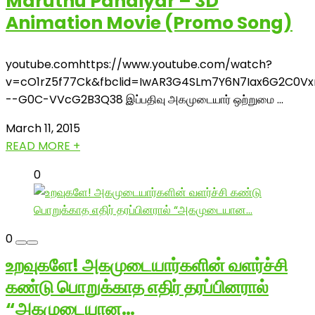
Maruthu Pandiyar – 3D
Animation Movie (Promo Song)
youtube.comhttps://www.youtube.com/watch?
v=cO1rZ5f77Ck&fbclid=IwAR3G4SLm7Y6N7Iax6G2C0V
--G0C-VVcG2B3Q38 இப்பதிவு அகமுடையார் ஒற்றுமை ...
March 11, 2015
READ MORE +
0
0
உறவுகளே! அகமுடையார்களின் வளர்ச்சி
கண்டு பொறுக்காத எதிர் தரப்பினரால்
“அகமுடையான…