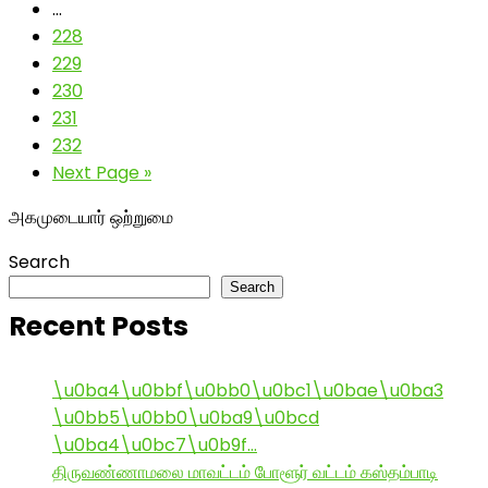
…
228
229
230
231
232
Next Page »
அகமுடையார் ஒற்றுமை
Search
Search
Recent Posts
\u0ba4\u0bbf\u0bb0\u0bc1\u0bae\u0ba3
\u0bb5\u0bb0\u0ba9\u0bcd
\u0ba4\u0bc7\u0b9f…
திருவண்ணாமலை மாவட்டம் போளூர் வட்டம் கஸ்தம்பாடி