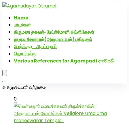
அகமுடையார் திருமண வரன்களுக்கு அகமுடையார்மேட்ரி-
பெண் வீட்டாருக்கு 100% இலவச திருமண சேவை! வாட்ஸப்
Home
எண்: 7200507629
பாடல்கள்
திருமண தகவல்-மேட்ரிமோனி அப்ளிகேசன்
துளுவ வேளாளர்(அகமுடையார்) பதிவுகள்
போர்க்குடி_அகம்படியர்
தொடர்புக்கு
Various References for Agampadi අගම්පඩි
அகமுடையார் ஒற்றுமை
0