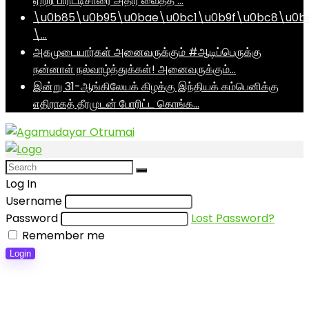
ஏற்றி பிரிட்டிசாரை அதிர வைத்த …
\u0b85\u0b95\u0bae\u0bc1\u0b9f\u0bc8\u0b
\…
அகமுடையார்கள் அனைவருக்கும் #ஆடிப்பெருக்கு
நன்னாள் நல்வாழ்த்துக்கள்! அனைவருக்கும்…
இன்று 31-ஆங்கிலேயக் கிழக்கு இந்தியக் கம்பெனிக்கு
எதிராகத் தீரமுடன் போரிட்ட கொங்க…
Log In
Username
Password
Lost Password?
Remember me
Login