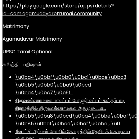
https://play.google.com/store/apps/details?
id=com.agamudayarotrumai.community
Matrimony
Agamudayar Matrimony
UPSC Tamil Optional
சமீபத்திய பதிவுகள்
\u0ba4\u0bbf\u0bb0\u0bc1\u0bae\u0ba3
\u0bb5\u0bb0\u0ba9\u0bcd
\u0ba4\u0bc7\u0b9f…
திருவண்ணாமலை மாவட்டம் போளூர் வட்டம் கஸ்தம்பாடி
கிராமத்தில் திருவண்ணாமலை அகமுடையா…
\u0bb5\u0ba8\u0bcd\u0ba4\u0bbe\u0baf\u0
\u0b85\u0baf\u0bcd\u0baf\u0bbe , \u0…
மீனாட்சி அம்மன் கோவில் கோபுரத்தில் தேசியக் கொடியை