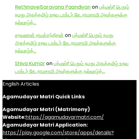
RethinavelSaravana Paandiyan
on
பத்மஸ்ரீ பெறும்
நமது அகத்தமிழ் உறவு டாக்டர் கே. ராமசாமி அவர்களுக்கு
நல்வாழ்த்…
சரவணன் ராமச்சந்திரன்
on
பத்மஸ்ரீ பெறும் நமது
அகத்தமிழ் உறவு டாக்டர் கே. ராமசாமி அவர்களுக்கு
நல்வாழ்த்…
Shiva Kumar
on
பத்மஸ்ரீ பெறும் நமது அகத்தமிழ் உறவு
டாக்டர் கே. ராமசாமி அவர்களுக்கு நல்வாழ்த்…
English Articles
Agamudayar Matri Quick Links
Agamudayar Matri (Matrimony)
Website:
https://agamudayarmatri.com/
Agamudayar Matri Application:
https://play.google.com/store/apps/details?