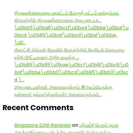
திருவண்ணாமலை மாவட்டம் போளூர் வட்டம் கஸ்தம்பாடி
கிராமத்தில் திருவண்ணாமலை அகமுடையா…
\u0bb5\u0ba8\u0bcd\u0ba4\u0bbe\u0baf\u
0bcd \u0b85\u0baf\u0bcd\u0baf\u0bbe ,
\u0…
மீனாட்சி அம்மன் கோவில் கோபுரத்தில் தேசியக் கொடியை
ஏற்றி பிரிட்டிசாரை அதிர வைத்த …
\u0b85\u0b95\u0bae\u0bc1\u0b9f\u0bc8\u0
baf\u0bbe\u0bb0\u0bcd\u0b95\u0bb3\u0bc
d \…
அகமுடையார்கள் அனைவருக்கும் #ஆடிப்பெருக்கு
நன்னாள் நல்வாழ்த்துக்கள்! அனைவருக்கும்…
Recent Comments
Singapore Ezhil Ravanan
on
பத்மஸ்ரீ பெறும் நமது
அகத்தமிழ் உறவு டாக்டர் கே. ராமசாமி அவர்களுக்கு