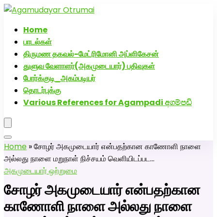
அகமுடையார் திருமண வரன்களுக்கு அகமுடையார்மேட்ரி-பெண்
திருமண சேவை! வாட்ஸப் எண்: 72005
Home
பாடல்கள்
திருமண தகவல்-மேட்ரிமோனி அப்ளிகேசன்
துளுவ வேளாளர்(அகமுடையார்) பதிவுகள்
போர்க்குடி_அகம்படியர்
தொடர்புக்கு
Various References for Agampadi අගම්පඩි
Home
»
சோழர் அகமுடையார் என்பதற்கான காணோளி நாளை
அல்லது நாளை மறுநாள் நிச்சயம் வெளியிடப்பட…
அகமுடையார் ஒற்றுமை
சோழர் அகமுடையார் என்பதற்கான
காணோளி நாளை அல்லது நாளை