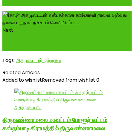
திருவண்ணாமலை மாவட்டத்திலேயே புகழ்பெற்ற மஞ்சுவிர...
Next
சோழர் அகமுடையார் என்பதற்கான காணோளி நாளை
அல்லது நாளை மறுநாள் நிச்சயம் வெளியிடப்பட...
Tags:
அகமுடையார் ஒற்றுமை
Related Articles
Added to wishlist
Removed from wishlist
0
திருவண்ணாமலை மாவட்டம் போளூர் வட்டம்
கஸ்தம்பாடி கிராமத்தில் திருவண்ணாமலை