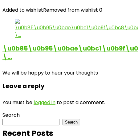
Added to wishlist
Removed from wishlist
0
\u0b85\u0b95\u0bae\u0bc1\u0b9f\u
\…
We will be happy to hear your thoughts
Leave a reply
You must be
logged in
to post a comment.
Search
Search
Recent Posts