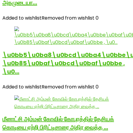
அகமுடையா…
Added to wishlist
Removed from wishlist
0
\u0bb5\u0ba8\u0bcd\u0ba4\u0bbe\u
\u0b85\u0baf\u0bcd\u0baf\u0bbe ,
\u0…
Added to wishlist
Removed from wishlist
0
மீனாட்சி அம்மன் கோவில் கோபுரத்தில் தேசியக்
கொடியை ஏற்றி பிரிட்டிசாரை அதிர வைத்த …