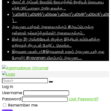
மீனாட்சி அம்மன் கோவில் கோபுரத்தில் தேசியக் கொடியை
ஏற்றி பிரிட்டிசாரை அதிர வைத்த …
\u0b85\u0b95\u0bae\u0bc1\u0b9f\u0bc8\u0b
\…
அகமுடையார்கள் அனைவருக்கும் #ஆடிப்பெருக்கு
நன்னாள் நல்வாழ்த்துக்கள்! அனைவருக்கும்…
இன்று 31-ஆங்கிலேயக் கிழக்கு இந்தியக் கம்பெனிக்கு
எதிராகத் தீரமுடன் போரிட்ட கொங்க…
இராவண மவன்டா!#இராவணன் எனும் அகமுடையார் குல
பேரரசர்! #ravanan விளம்பரம்: அகமுடை…
Log In
Username
Password
Lost Password?
Remember me