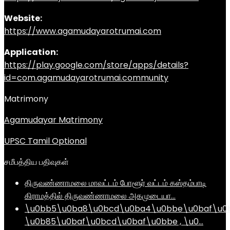
Website:
https://www.agamudayarotrumai.com
Application:
https://play.google.com/store/apps/details?
id=com.agamudayarotrumai.community
Matrimony
Agamudayar Matrimony
UPSC Tamil Optional
சமீபத்திய பதிவுகள்
திருவண்ணாமலை மாவட்டம் போளூர் வட்டம் கஸ்தம்பாடி
கிராமத்தில் திருவண்ணாமலை அகமுடையா…
\u0bb5\u0ba8\u0bcd\u0ba4\u0bbe\u0baf\u0
\u0b85\u0baf\u0bcd\u0baf\u0bbe , \u0…