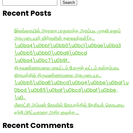
Search
Recent Posts
இலங்கையில் அரசரை பாதுகாத்த அகம்படி முதலி எனும்
அகமுடையார் வீரர்களின் தலைவர்கள்(த…
\u0ba4\u0bbf\u0bb0\u0bc1\u0bae\u0ba3
\u0bb5\u0bb0\u0ba9\u0bcd
\u0ba4\u0bc7\u0b9f…
திருவண்ணாமலை மாவட்டம் போளூர் வட்டம் கஸ்தம்பாடி
கிராமத்தில் திருவண்ணாமலை அகமுடையா…
\u0bb5\u0ba8\u0bcd\u0ba4\u0bbe\u0baf\u
0bcd \u0b85\u0baf\u0bcd\u0baf\u0bbe ,
\u0…
மீனாட்சி அம்மன் கோவில் கோபுரத்தில் தேசியக் கொடியை
ஏற்றி பிரிட்டிசாரை அதிர வைத்த …
Recent Comments