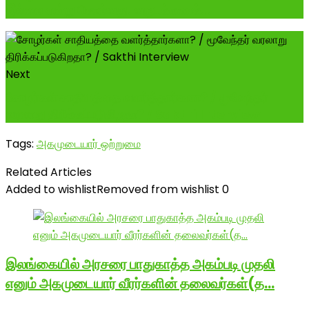
இல்லை என்று சொல்வது. வருடக்கணக்...
Next
சோழர்கள் சாதியத்தை வளர்த்தார்களா? / மூவேந்தர்
வரலாறு திரிக்கப்படுகிறதா? / Sakthi Interview
Tags:
அகமுடையார் ஒற்றுமை
Related Articles
Added to wishlist
Removed from wishlist
0
இலங்கையில் அரசரை பாதுகாத்த அகம்படி முதலி
எனும் அகமுடையார் வீரர்களின் தலைவர்கள்(த…