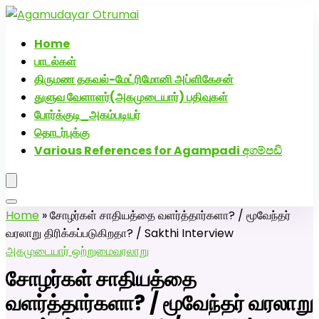
அகமுடையார் திருமண வரன்களுக்கு அகமுடையார்மேட்ரி-பெண்
வீட்டாருக்கு 100% இலவச திருமண சேவை! வாட்ஸப் எண்:
Home
7200507629
பாடல்கள்
திருமண தகவல்-மேட்ரிமோனி அப்ளிகேசன்
துளுவ வேளாளர்(அகமுடையார்) பதிவுகள்
போர்க்குடி_அகம்படியர்
தொடர்புக்கு
Various References for Agampadi අගම්පඩි
Home
»
சோழர்கள் சாதியத்தை வளர்த்தார்களா? / மூவேந்தர்
வரலாறு திரிக்கப்படுகிறதா? / Sakthi Interview
அகமுடையார் ஒற்றுமை
வரலாறு
சோழர்கள் சாதியத்தை
வளர்த்தார்களா? / மூவேந்தர் வரலாறு