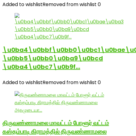
Added to wishlist
Removed from wishlist
0
\u0ba4\u0bbf\u0bb0\u0bc1\u0bae\u
\u0bb5\u0bb0\u0ba9\u0bcd
\u0ba4\u0bc7\u0b9f…
Added to wishlist
Removed from wishlist
0
திருவண்ணாமலை மாவட்டம் போளூர் வட்டம்
கஸ்தம்பாடி கிராமத்தில் திருவண்ணாமலை