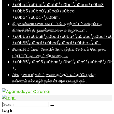
\u0ba4\u0bbf\u0bb0\u0bc1\u0bae\u0ba3
\u0bb5\u0bb0\u0ba9\u0bcd
\u0ba4\u0bc7\u0b9f…
திருவண்ணாமலை மாவட்டம் போளூர் வட்டம் கஸ்தம்பாடி
கிராமத்தில் திருவண்ணாமலை அகமுடையா…
\u0bb5\u0ba8\u0bcd\u0ba4\u0bbe\u0baf\u0
\u0b85\u0baf\u0bcd\u0baf\u0bbe , \u0…
மீனாட்சி அம்மன் கோவில் கோபுரத்தில் தேசியக் கொடியை
ஏற்றி பிரிட்டிசாரை அதிர வைத்த …
\u0b85\u0b95\u0bae\u0bc1\u0b9f\u0bc8\u0b
\…
அகமுடையார்கள் அனைவருக்கும் #ஆடிப்பெருக்கு
நன்னாள் நல்வாழ்த்துக்கள்! அனைவருக்கும்…
Log In