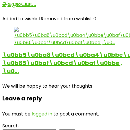
அகமுடையா…
Added to wishlist
Removed from wishlist
0
\u0bb5\u0ba8\u0bcd\u0ba4\u0bbe\u
\u0b85\u0baf\u0bcd\u0baf\u0bbe ,
\u0…
We will be happy to hear your thoughts
Leave a reply
You must be
logged in
to post a comment.
Search