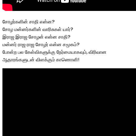
சோழர்களின் சாதி என்ன?
சோழ மன்னர்களின் வாரிசுகள் யார்?
இராஜ இராஜ சோழன் என்ன சாதி?
மன்னர் ராஜ ராஜ சோழர் என்ன சமூகம்?
போன்ற பல கேள்விகளுக்கு நேர்மையாகவும், விரிவான
ஆதாரங்களுடன் விளக்கும் காணொளி!