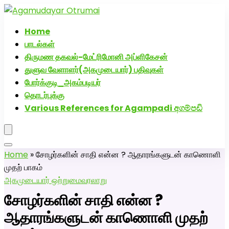
அகமுடையார் திருமண வரன்களுக்கு அகமுடையார்மேட்ரி-பெண்
வீட்டாருக்கு 100% இலவச திருமண சேவை! வாட்ஸப் எண்:
Home
7200507629
பாடல்கள்
திருமண தகவல்-மேட்ரிமோனி அப்ளிகேசன்
துளுவ வேளாளர்(அகமுடையார்) பதிவுகள்
போர்க்குடி_அகம்படியர்
தொடர்புக்கு
Various References for Agampadi අගම්පඩි
Home
»
சோழர்களின் சாதி என்ன ? ஆதாரங்களுடன் காணொளி
முதற் பாகம்
அகமுடையார் ஒற்றுமை
வரலாறு
சோழர்களின் சாதி என்ன ?
ஆதாரங்களுடன் காணொளி முதற்