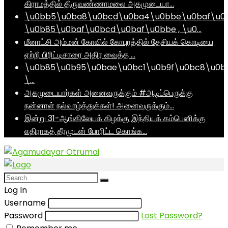
கிராமத்தில் திருவண்ணாமலை அகமுடையா…
\u0bb5\u0ba8\u0bcd\u0ba4\u0bbe\u0baf\u0
\u0b85\u0baf\u0bcd\u0baf\u0bbe , \u0…
மீனாட்சி அம்மன் கோவில் கோபுரத்தில் தேசியக் கொடியை
ஏற்றி பிரிட்டிசாரை அதிர வைத்த …
\u0b85\u0b95\u0bae\u0bc1\u0b9f\u0bc8\u0b
\…
அகமுடையார்கள் அனைவருக்கும் #ஆடிப்பெருக்கு
நன்னாள் நல்வாழ்த்துக்கள்! அனைவருக்கும்…
இன்று 31-ஆங்கிலேயக் கிழக்கு இந்தியக் கம்பெனிக்கு
எதிராகத் தீரமுடன் போரிட்ட கொங்க…
Log In
Username
Password
Lost Password?