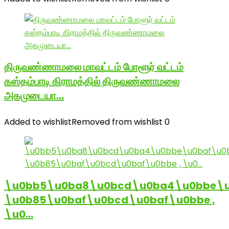
திருவண்ணாமலை மாவட்டம் போளூர் வட்டம்
கஸ்தம்பாடி கிராமத்தில் திருவண்ணாமலை
அகமுடையா…
Added to wishlist
Removed from wishlist
0
\u0bb5\u0ba8\u0bcd\u0ba4\u0bbe\u
\u0b85\u0baf\u0bcd\u0baf\u0bbe ,
\u0…