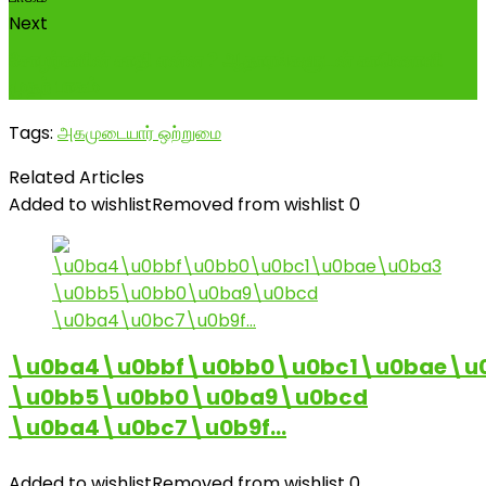
Next
சோழர்களின் சாதி என்ன ? ஆதாரங்களுடன் காணொளி
முதற் பாகம்
Tags:
அகமுடையார் ஒற்றுமை
Related Articles
Added to wishlist
Removed from wishlist
0
\u0ba4\u0bbf\u0bb0\u0bc1\u0bae\u
\u0bb5\u0bb0\u0ba9\u0bcd
\u0ba4\u0bc7\u0b9f…
Added to wishlist
Removed from wishlist
0