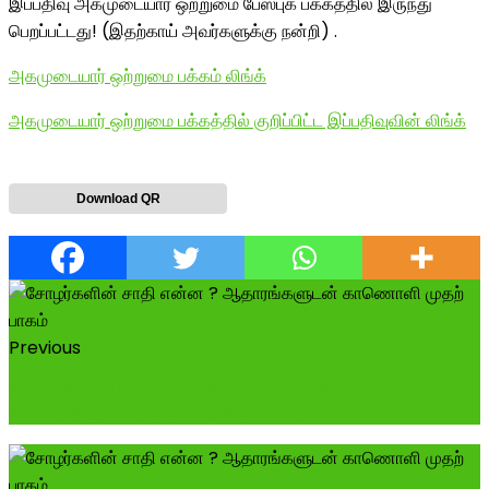
இப்பதிவு அகமுடையார் ஒற்றுமை பேஸ்புக் பக்கத்தில் இருந்து
பெறப்பட்டது! (இதற்காய் அவர்களுக்கு நன்றி) .
அகமுடையார் ஒற்றுமை பக்கம் லிங்க்
அகமுடையார் ஒற்றுமை பக்கத்தில் குறிப்பிட்ட இப்பதிவுவின் லிங்க்
Download QR
Previous
திருத்துறைப்பூண்டி வட்டார அகமுடையார் உறவுகளின்
கவனத்திற்கு, "தமிழக அரசியல் களத...