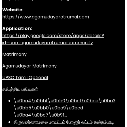
Website:
https://www.agamudayarotrumai.com
Application:
https://play.google.com/store/apps/details?
id=com.agamudayarotrumai.community
Matrimony
Agamudayar Matrimony
UPSC Tamil Optional
சமீபத்திய பதிவுகள்
\u0ba4\u0bbf\u0bb0\u0bc1\u0bae\u0ba3
\u0bb5\u0bb0\u0ba9\u0bcd
\u0ba4\u0bc7\u0b9f…
திருவண்ணாமலை மாவட்டம் போளூர் வட்டம் கஸ்தம்பாடி