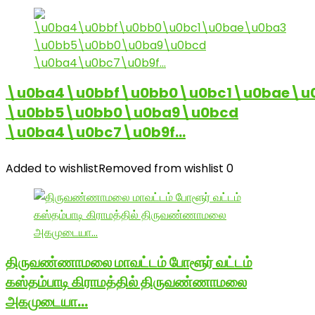
\u0ba4\u0bbf\u0bb0\u0bc1\u0bae\u
\u0bb5\u0bb0\u0ba9\u0bcd
\u0ba4\u0bc7\u0b9f…
Added to wishlist
Removed from wishlist
0
திருவண்ணாமலை மாவட்டம் போளூர் வட்டம்
கஸ்தம்பாடி கிராமத்தில் திருவண்ணாமலை
அகமுடையா…