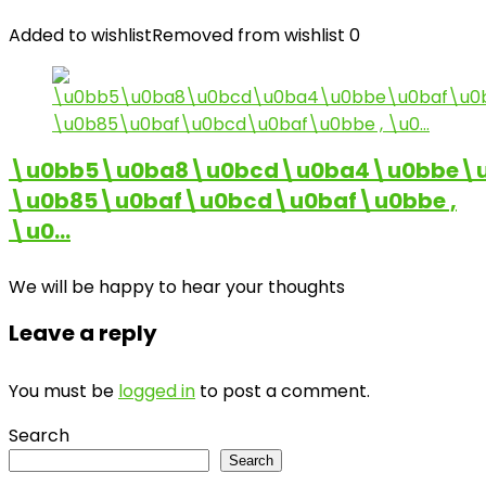
Added to wishlist
Removed from wishlist
0
\u0bb5\u0ba8\u0bcd\u0ba4\u0bbe\u
\u0b85\u0baf\u0bcd\u0baf\u0bbe ,
\u0…
We will be happy to hear your thoughts
Leave a reply
You must be
logged in
to post a comment.
Search
Search