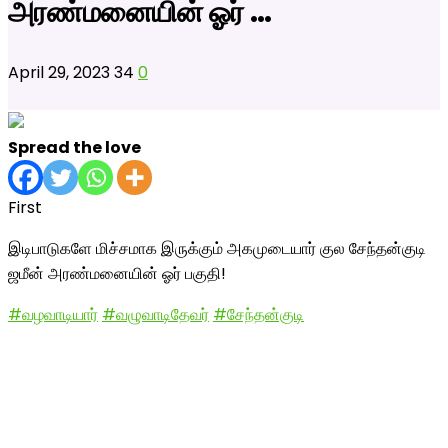
அரண்மனையின் ஓர் …
April 29, 2023
34
0
Spread the love
First
இடிபாடுகளே மிச்சமாக இருக்கும் அகமுடையார் குல சேந்தன்குடி
ஜமீன் அரண்மனையின் ஓர் பகுதி!
#வழவாடியார்
#வழுவாடிதேவர்
#சேந்தன்குடி