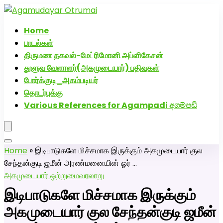
அகமுடையார் திருமண வரன்களுக்கு அகமுடையார்மேட்ரி-பெண்
வீட்டாருக்கு 100% இலவச திருமண சேவை! வாட்ஸப் எண்:
Home
7200507629
பாடல்கள்
திருமண தகவல்-மேட்ரிமோனி அப்ளிகேசன்
துளுவ வேளாளர்(அகமுடையார்) பதிவுகள்
போர்க்குடி_அகம்படியர்
தொடர்புக்கு
Various References for Agampadi අගම්පඩි
Home
»
இடிபாடுகளே மிச்சமாக இருக்கும் அகமுடையார் குல
சேந்தன்குடி ஜமீன் அரண்மனையின் ஓர் …
அகமுடையார் ஒற்றுமை
வரலாறு
இடிபாடுகளே மிச்சமாக இருக்கும்
அகமுடையார் குல சேந்தன்குடி ஜமீன்