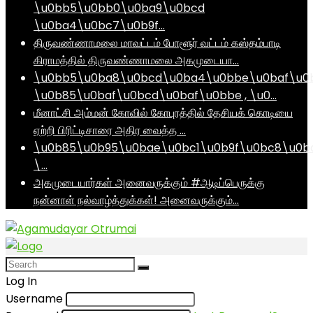
\u0bb5\u0bb0\u0ba9\u0bcd
\u0ba4\u0bc7\u0b9f…
திருவண்ணாமலை மாவட்டம் போளூர் வட்டம் கஸ்தம்பாடி
கிராமத்தில் திருவண்ணாமலை அகமுடையா…
\u0bb5\u0ba8\u0bcd\u0ba4\u0bbe\u0baf\u0
\u0b85\u0baf\u0bcd\u0baf\u0bbe , \u0…
மீனாட்சி அம்மன் கோவில் கோபுரத்தில் தேசியக் கொடியை
ஏற்றி பிரிட்டிசாரை அதிர வைத்த …
\u0b85\u0b95\u0bae\u0bc1\u0b9f\u0bc8\u0b
\…
அகமுடையார்கள் அனைவருக்கும் #ஆடிப்பெருக்கு
நன்னாள் நல்வாழ்த்துக்கள்! அனைவருக்கும்…
Log In
Username