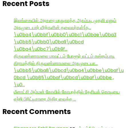
Recent Posts
இலங்கையில் அரசரை பாதுகாத்த அகம்படி முதலி எனும்
அகமுடையார் வீரர்களின் தலைவர்கள்(த…
\u0ba4\u0bbf\u0bb0\u0bc1\u0bae\u0ba3
\u0bb5\u0bb0\u0ba9\u0bcd
\u0ba4\u0bc7\u0b9f…
திருவண்ணாமலை மாவட்டம் போளூர் வட்டம் கஸ்தம்பாடி
கிராமத்தில் திருவண்ணாமலை அகமுடையா…
\u0bb5\u0ba8\u0bcd\u0ba4\u0bbe\u0baf\u
0bcd \u0b85\u0baf\u0bcd\u0baf\u0bbe ,
\u0…
மீனாட்சி அம்மன் கோவில் கோபுரத்தில் தேசியக் கொடியை
ஏற்றி பிரிட்டிசாரை அதிர வைத்த …
Recent Comments