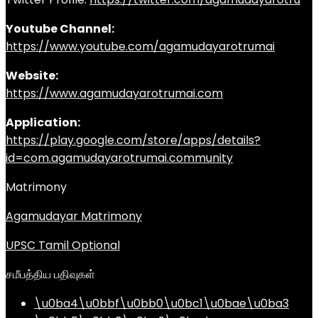
Youtube Channel:
https://www.youtube.com/agamudayarotrumai
Website:
https://www.agamudayarotrumai.com
Application:
https://play.google.com/store/apps/details?
id=com.agamudayarotrumai.community
Matrimony
Agamudayar Matrimony
UPSC Tamil Optional
சமீபத்திய பதிவுகள்
\u0ba4\u0bbf\u0bb0\u0bc1\u0bae\u0ba3