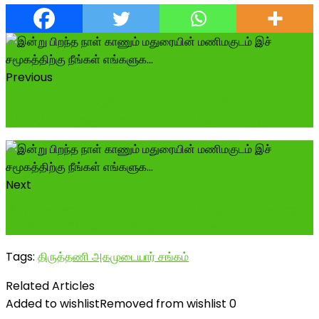
Previous
€அடிக்கு அடி உதைக்கு உதை என்ற பாணியில் 2000
ஆண்டுகளில் திருவண்ணாமலை #அகமுடைய து...
Next
திருவண்ணாமலை மாவட்டம்...#செய்யாறு வேதபுரீஸ்வரர்
கோவில் 10 ஆம் நாள் #அகமுடையர் மண...
Tags:
திருத்தணி அகமுடையார் சங்கம்
Related Articles
Added to wishlist
Removed from wishlist
0