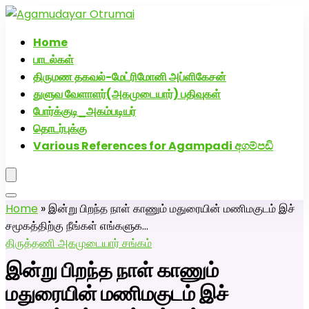
அகமுடையார் திருமண வரன்களுக்கு அகமுடையார்மேட்ரி-
பெண் வீட்டாருக்கு 100% இலவச திருமண சேவை! வாட்ஸப்
Home
எண்: 7200507629
பாடல்கள்
திருமண தகவல்-மேட்ரிமோனி அப்ளிகேசன்
துளுவ வேளாளர்(அகமுடையார்) பதிவுகள்
போர்க்குடி_அகம்படியர்
தொடர்புக்கு
Various References for Agampadi අගම්පඩි
Home
»
இன்று பிறந்த நாள் காணும் மதுரையின் மணிமகுடம் இச்
சமூகத்திற்கு நீங்கள் எங்களுக…
திருத்தணி அகமுடையார் சங்கம்
இன்று பிறந்த நாள் காணும்
மதுரையின் மணிமகுடம் இச்