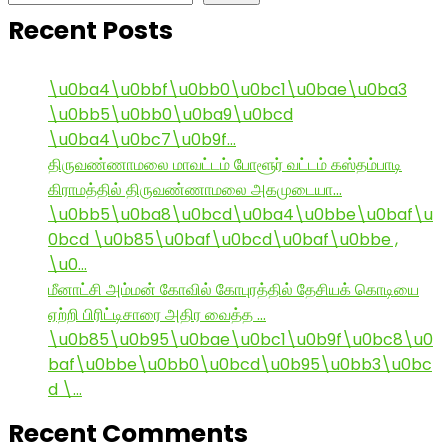
Recent Posts
\u0ba4\u0bbf\u0bb0\u0bc1\u0bae\u0ba3
\u0bb5\u0bb0\u0ba9\u0bcd
\u0ba4\u0bc7\u0b9f…
திருவண்ணாமலை மாவட்டம் போளூர் வட்டம் கஸ்தம்பாடி
கிராமத்தில் திருவண்ணாமலை அகமுடையா…
\u0bb5\u0ba8\u0bcd\u0ba4\u0bbe\u0baf\u
0bcd \u0b85\u0baf\u0bcd\u0baf\u0bbe ,
\u0…
மீனாட்சி அம்மன் கோவில் கோபுரத்தில் தேசியக் கொடியை
ஏற்றி பிரிட்டிசாரை அதிர வைத்த …
\u0b85\u0b95\u0bae\u0bc1\u0b9f\u0bc8\u0
baf\u0bbe\u0bb0\u0bcd\u0b95\u0bb3\u0bc
d \…
Recent Comments