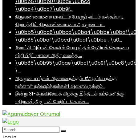
\u0bb5\u0bb0\u0ba9\u0bcd
\u0ba4\u0bc7\u0b9f…
திருவண்ணாமலை மாவட்டம் போளூர் வட்டம் கஸ்தம்பாடி
கிராமத்தில் திருவண்ணாமலை அகமுடையா…
\u0bb5\u0ba8\u0bcd\u0ba4\u0bbe\u0baf\u0
\u0b85\u0baf\u0bcd\u0baf\u0bbe , \u0…
மீனாட்சி அம்மன் கோவில் கோபுரத்தில் தேசியக் கொடியை
ஏற்றி பிரிட்டிசாரை அதிர வைத்த …
\u0b85\u0b95\u0bae\u0bc1\u0b9f\u0bc8\u0b
\…
அகமுடையார்கள் அனைவருக்கும் #ஆடிப்பெருக்கு
நன்னாள் நல்வாழ்த்துக்கள்! அனைவருக்கும்…
இன்று 31-ஆங்கிலேயக் கிழக்கு இந்தியக் கம்பெனிக்கு
எதிராகத் தீரமுடன் போரிட்ட கொங்க…
Log In