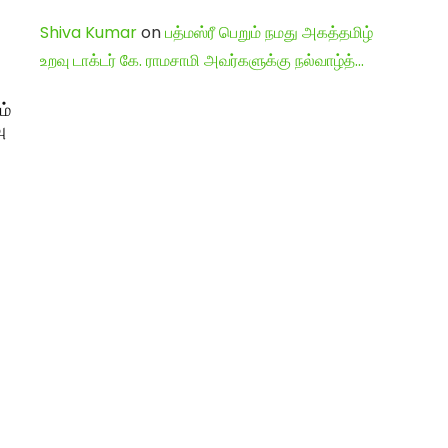
Shiva Kumar
on
பத்மஸ்ரீ பெறும் நமது அகத்தமிழ்
உறவு டாக்டர் கே. ராமசாமி அவர்களுக்கு நல்வாழ்த்…
ம்
ு