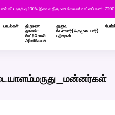
ெண் வீட்டாருக்கு 100% இலவச திருமண சேவை! வாட்ஸப் எண்: 720
பாடல்கள்
திருமண
துளுவ
போர்க
தகவல்-
வேளாளர்(அகமுடையார்)
மேட்ரிமோனி
பதிவுகள்
அப்ளிகேசன்
்
ையாளம்மருது_மன்னர்கள்