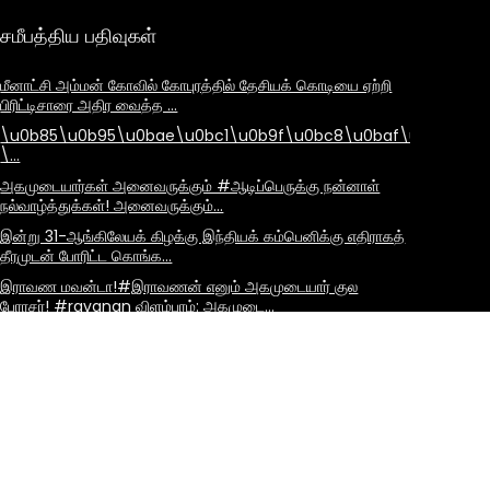
சமீபத்திய பதிவுகள்
மீனாட்சி அம்மன் கோவில் கோபுரத்தில் தேசியக் கொடியை ஏற்றி
பிரிட்டிசாரை அதிர வைத்த …
\u0b85\u0b95\u0bae\u0bc1\u0b9f\u0bc8\u0baf\u0bbe\u
\…
அகமுடையார்கள் அனைவருக்கும் #ஆடிப்பெருக்கு நன்னாள்
நல்வாழ்த்துக்கள்! அனைவருக்கும்…
இன்று 31-ஆங்கிலேயக் கிழக்கு இந்தியக் கம்பெனிக்கு எதிராகத்
தீரமுடன் போரிட்ட கொங்க…
இராவண மவன்டா!#இராவணன் எனும் அகமுடையார் குல
பேரரசர்! #ravanan விளம்பரம்: அகமுடை…
நாம் தினமும், குறிப்பாக அகமுடையார் சமுதாய மக்கள் தினமும்
காலையில் கேட்க வேண்டிய …
கருமலையிலே கல்லெடுத்துக் காளையார் கோயில் உண்டு
பண்ணிமதுரைக் கோபுரம் தெரியக் கட்ட…