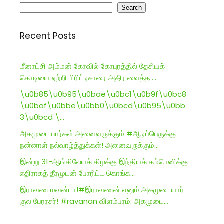
Search
Recent Posts
மீனாட்சி அம்மன் கோவில் கோபுரத்தில் தேசியக்
கொடியை ஏற்றி பிரிட்டிசாரை அதிர வைத்த …
\u0b85\u0b95\u0bae\u0bc1\u0b9f\u0bc8
\u0baf\u0bbe\u0bb0\u0bcd\u0b95\u0bb
3\u0bcd \…
அகமுடையார்கள் அனைவருக்கும் #ஆடிப்பெருக்கு
நன்னாள் நல்வாழ்த்துக்கள்! அனைவருக்கும்…
இன்று 31-ஆங்கிலேயக் கிழக்கு இந்தியக் கம்பெனிக்கு
எதிராகத் தீரமுடன் போரிட்ட கொங்க…
இராவண மவன்டா!#இராவணன் எனும் அகமுடையார்
குல பேரரசர்! #ravanan விளம்பரம்: அகமுடை…