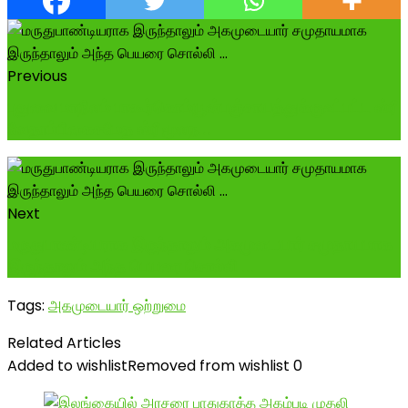
Previous
புதுவை மாநிலம் பாகூர்கொம்யூன்பஞ்சாயத்துக்குஉட்பட்ட ஸ்ரீ
வேதாம்பிகைசமேத ஸ்ரீ மூலந...
Next
மருதுபாண்டியராக இருந்தாலும் அகமுடையார் சமுதாயமாக
இருந்தாலும் அந்த பெயரை சொல்லி ...
Tags:
அகமுடையார் ஒற்றுமை
Related Articles
Added to wishlist
Removed from wishlist
0