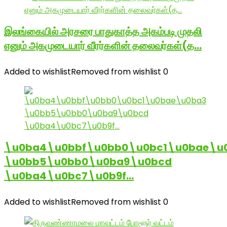
இலங்கையில் அரசரை பாதுகாத்த அகம்படி முதலி
எனும் அகமுடையார் வீரர்களின் தலைவர்கள்(த…
Added to wishlist
Removed from wishlist
0
\u0ba4\u0bbf\u0bb0\u0bc1\u0bae\u
\u0bb5\u0bb0\u0ba9\u0bcd
\u0ba4\u0bc7\u0b9f…
Added to wishlist
Removed from wishlist
0