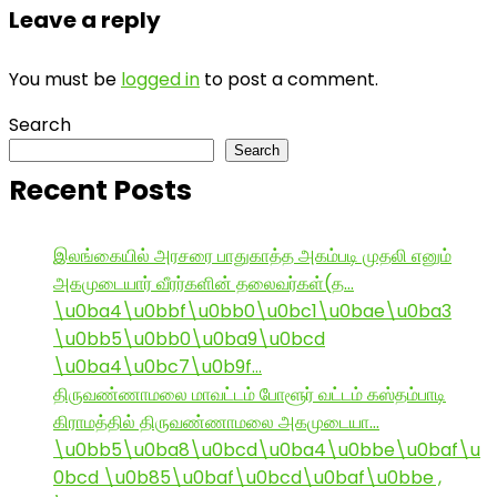
Leave a reply
You must be
logged in
to post a comment.
Search
Search
Recent Posts
இலங்கையில் அரசரை பாதுகாத்த அகம்படி முதலி எனும்
அகமுடையார் வீரர்களின் தலைவர்கள்(த…
\u0ba4\u0bbf\u0bb0\u0bc1\u0bae\u0ba3
\u0bb5\u0bb0\u0ba9\u0bcd
\u0ba4\u0bc7\u0b9f…
திருவண்ணாமலை மாவட்டம் போளூர் வட்டம் கஸ்தம்பாடி
கிராமத்தில் திருவண்ணாமலை அகமுடையா…
\u0bb5\u0ba8\u0bcd\u0ba4\u0bbe\u0baf\u
0bcd \u0b85\u0baf\u0bcd\u0baf\u0bbe ,