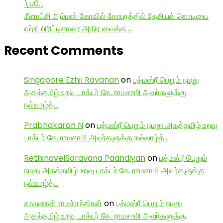
\u0…
மீனாட்சி அம்மன் கோவில் கோபுரத்தில் தேசியக் கொடியை
ஏற்றி பிரிட்டிசாரை அதிர வைத்த …
Recent Comments
Singapore Ezhil Ravanan
on
பத்மஸ்ரீ பெறும் நமது
அகத்தமிழ் உறவு டாக்டர் கே. ராமசாமி அவர்களுக்கு
நல்வாழ்த்…
Prabhakaran N
on
பத்மஸ்ரீ பெறும் நமது அகத்தமிழ் உறவு
டாக்டர் கே. ராமசாமி அவர்களுக்கு நல்வாழ்த்…
RethinavelSaravana Paandiyan
on
பத்மஸ்ரீ பெறும்
நமது அகத்தமிழ் உறவு டாக்டர் கே. ராமசாமி அவர்களுக்கு
நல்வாழ்த்…
சரவணன் ராமச்சந்திரன்
on
பத்மஸ்ரீ பெறும் நமது
அகத்தமிழ் உறவு டாக்டர் கே. ராமசாமி அவர்களுக்கு