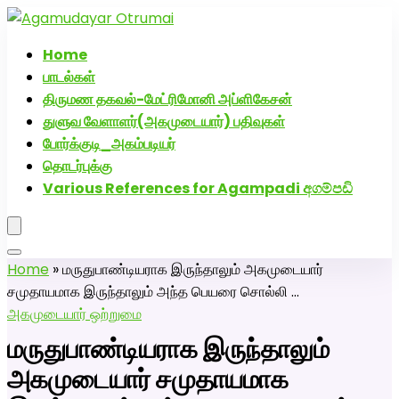
அகமுடையார் திருமண வரன்களுக்கு அகமுடையார்மேட்ரி-
பெண் வீட்டாருக்கு 100% இலவச திருமண சேவை! வாட்ஸப்
Home
எண்: 7200507629
பாடல்கள்
திருமண தகவல்-மேட்ரிமோனி அப்ளிகேசன்
துளுவ வேளாளர்(அகமுடையார்) பதிவுகள்
போர்க்குடி_அகம்படியர்
தொடர்புக்கு
Various References for Agampadi අගම්පඩි
Home
»
மருதுபாண்டியராக இருந்தாலும் அகமுடையார்
சமுதாயமாக இருந்தாலும் அந்த பெயரை சொல்லி …
அகமுடையார் ஒற்றுமை
மருதுபாண்டியராக இருந்தாலும்
அகமுடையார் சமுதாயமாக