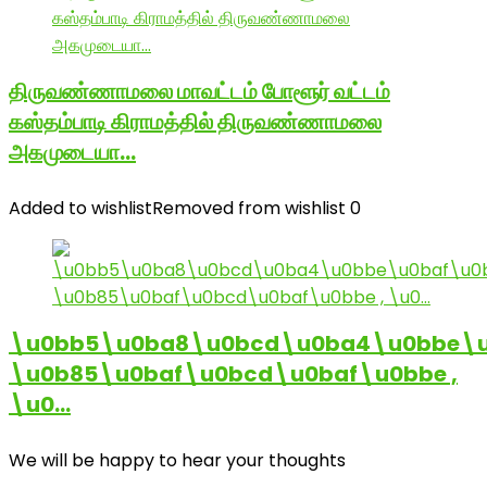
திருவண்ணாமலை மாவட்டம் போளூர் வட்டம்
கஸ்தம்பாடி கிராமத்தில் திருவண்ணாமலை
அகமுடையா…
Added to wishlist
Removed from wishlist
0
\u0bb5\u0ba8\u0bcd\u0ba4\u0bbe\u
\u0b85\u0baf\u0bcd\u0baf\u0bbe ,
\u0…
We will be happy to hear your thoughts