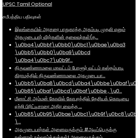
UPSC Tamil Optional
சமீபத்திய பதிவுகள்
இலங்கையில் அரசரை பாதுகாத்த அகம்படி முதலி எனும்
அகமுடையார் வீரர்களின் தலைவர்கள்(த…
\u0ba4\u0bbf\u0bb0\u0bc1\u0bae\u0ba3
\u0bb5\u0bb0\u0ba9\u0bcd
\u0ba4\u0bc7\u0b9f…
திருவண்ணாமலை மாவட்டம் போளூர் வட்டம் கஸ்தம்பாடி
கிராமத்தில் திருவண்ணாமலை அகமுடையா…
\u0bb5\u0ba8\u0bcd\u0ba4\u0bbe\u0baf\u0
\u0b85\u0baf\u0bcd\u0baf\u0bbe , \u0…
மீனாட்சி அம்மன் கோவில் கோபுரத்தில் தேசியக் கொடியை
ஏற்றி பிரிட்டிசாரை அதிர வைத்த …
\u0b85\u0b95\u0bae\u0bc1\u0b9f\u0bc8\u0b
\…
அகமுடையார்கள் அனைவருக்கும் #ஆடிப்பெருக்கு
நன்னாள் நல்வாழ்த்துக்கள்! அனைவருக்கும்…