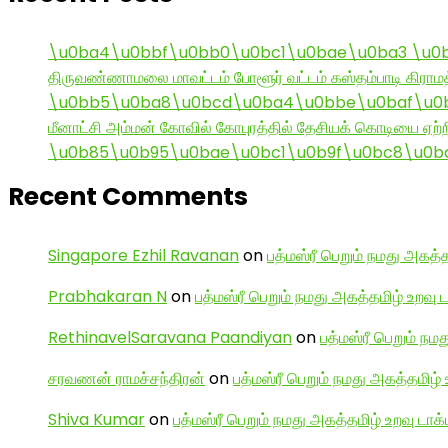
\u0ba4\u0bbf\u0bb0\u0bc1\u0bae\u0ba3 \u0
திருவண்ணாமலை மாவட்டம் போளூர் வட்டம் கஸ்தம்பாடி கி
\u0bb5\u0ba8\u0bcd\u0ba4\u0bbe\u0baf\u0bc
மீனாட்சி அம்மன் கோவில் கோபுரத்தில் தேசியக் கொடியை ஏற்ற
\u0b85\u0b95\u0bae\u0bc1\u0b9f\u0bc8\u0b
Recent Comments
Singapore Ezhil Ravanan
on
பத்மஸ்ரீ பெறும் நமது அகத்த
Prabhakaran N
on
பத்மஸ்ரீ பெறும் நமது அகத்தமிழ் உறவு 
RethinavelSaravana Paandiyan
on
பத்மஸ்ரீ பெறும் நம
சரவணன் ராமச்சந்திரன்
on
பத்மஸ்ரீ பெறும் நமது அகத்தமிழ் 
Shiva Kumar
on
பத்மஸ்ரீ பெறும் நமது அகத்தமிழ் உறவு டாக்