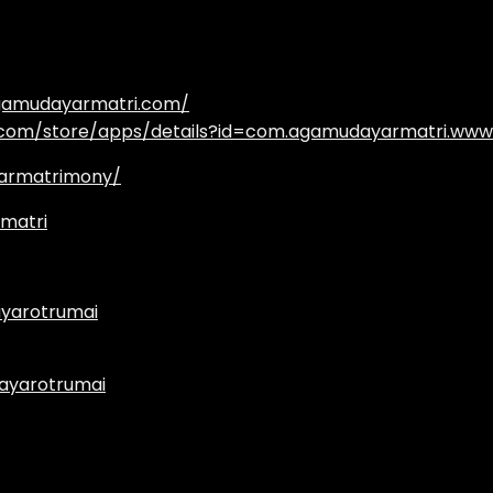
agamudayarmatri.com/
e.com/store/apps/details?id=com.agamudayarmatri.www
armatrimony/
matri
yarotrumai
ayarotrumai