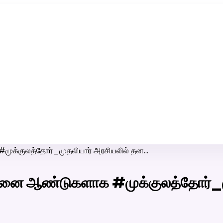
ரி-பெண் வீட்டாருக்கு 100% இலவச திருமண சேவை! வாட்ஸப் எண்:
7200507629
க்குலத்தோர்_முதலியார் அரசியலில் தன…
னை ஆண்டுகளாக #முக்குலத்தோர்_மு