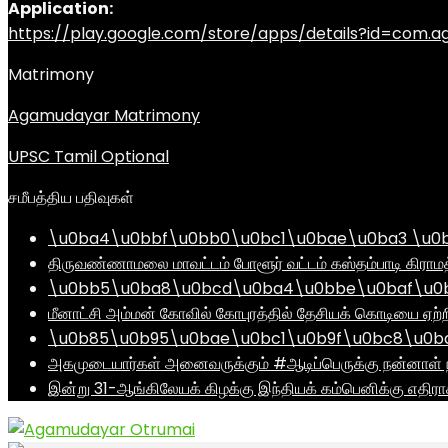
Application:
https://play.google.com/store/apps/details?id=com
Matrimony
Agamudayar Matrimony
UPSC Tamil Optional
சமீபத்திய பதிவுகள்
\u0ba4\u0bbf\u0bb0\u0bc1\u0bae\u0ba3 \u0
திருவண்ணாமலை மாவட்டம் போளூர் வட்டம் கஸ்தம்பாடி கி
\u0bb5\u0ba8\u0bcd\u0ba4\u0bbe\u0baf\u0bc
மீனாட்சி அம்மன் கோவில் கோபுரத்தில் தேசியக் கொடியை ஏற்ற
\u0b85\u0b95\u0bae\u0bc1\u0b9f\u0bc8\u0b
அகமுடையார்கள் அனைவருக்கும் #ஆடிப்பெருக்கு நன்னாள் ந
இன்று 31-ஆங்கிலேயக் கிழக்கு இந்தியக் கம்பெனிக்கு எதிர