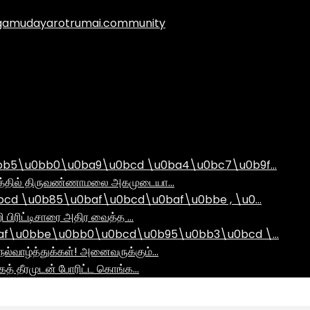
.agamudayarotrumai.community
bb5\u0bb0\u0ba9\u0bcd \u0ba4\u0bc7\u0b9f…
ராமத்தில் திருவண்ணாமலை அகமுடையா…
d \u0b85\u0baf\u0bcd\u0baf\u0bbe , \u0…
ி பிரிட்டிசாரை அதிர வைத்த …
af\u0bbe\u0bb0\u0bcd\u0b95\u0bb3\u0bcd \…
ல்வாழ்த்துக்கள்! அனைவருக்கும்…
ாகத் தீரமுடன் போரிட்ட கொங்க…