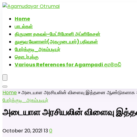
அகமுடையார் திருமண வரன்களுக்கு அகமுடையார்மேட்
Home
பாடல்கள்
திருமண தகவல்-மேட்ரிமோனி அப்ளிகேசன்
துளுவ வேளாளர்(அகமுடையார்) பதிவுகள்
போர்க்குடி_அகம்படியர்
தொடர்புக்கு
Various References for Agampadi අගම්පඩි
Home
»
அடையாள அரசியலின் விளைவு இத்தனை ஆண்டுகளாக #மு
போர்க்குடி_அகம்படியர்
அடையாள அரசியலின் விளைவு இத்த
October 20, 2021
13
0