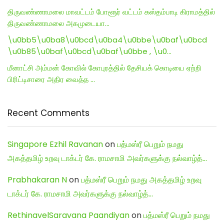
திருவண்ணாமலை மாவட்டம் போளூர் வட்டம் கஸ்தம்பாடி கிராமத்தில்
திருவண்ணாமலை அகமுடையா…
\u0bb5\u0ba8\u0bcd\u0ba4\u0bbe\u0baf\u0bcd
\u0b85\u0baf\u0bcd\u0baf\u0bbe , \u0…
மீனாட்சி அம்மன் கோவில் கோபுரத்தில் தேசியக் கொடியை ஏற்றி
பிரிட்டிசாரை அதிர வைத்த …
Recent Comments
Singapore Ezhil Ravanan
on
பத்மஸ்ரீ பெறும் நமது
அகத்தமிழ் உறவு டாக்டர் கே. ராமசாமி அவர்களுக்கு நல்வாழ்த்…
Prabhakaran N
on
பத்மஸ்ரீ பெறும் நமது அகத்தமிழ் உறவு
டாக்டர் கே. ராமசாமி அவர்களுக்கு நல்வாழ்த்…
RethinavelSaravana Paandiyan
on
பத்மஸ்ரீ பெறும் நமது