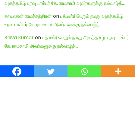
அகத்தமிழ் உறவு டாக்டர் கே. ராமசாமி அவர்களுக்கு நல்வாழ்த்…
சரவணன் ராமச்சந்திரன்
on
பத்மஸ்ரீ பெறும் நமது அகத்தமிழ்
உறவு டாக்டர் கே. ராமசாமி அவர்களுக்கு நல்வாழ்த்…
Shiva Kumar
on
பத்மஸ்ரீ பெறும் நமது அகத்தமிழ் உறவு டாக்டர்
கே. ராமசாமி அவர்களுக்கு நல்வாழ்த்…
English Articles
Agamudayar Matri Quick Links
Agamudayar Matri (Matrimony)
Website:
https://agamudayarmatri.com/
Agamudayar Matri Application:
https://play.google.com/store/apps/details?
id=com.agamudayarmatri.www