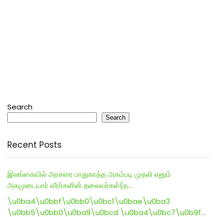
Search
Search
Recent Posts
இலங்கையில் அரசரை பாதுகாத்த அகம்படி முதலி எனும்
அகமுடையார் வீரர்களின் தலைவர்கள்(த…
\u0ba4\u0bbf\u0bb0\u0bc1\u0bae\u0ba3
\u0bb5\u0bb0\u0ba9\u0bcd \u0ba4\u0bc7\u0b9f…