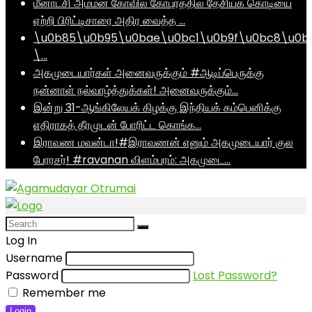
மீனாட்சி அம்மன் கோவில் கோபுரத்தில் தேசியக் கொடியை
ஏற்றி பிரிட்டிசாரை அதிர வைத்த …
\u0b85\u0b95\u0bae\u0bc1\u0b9f\u0bc8\u0b
\…
அகமுடையார்கள் அனைவருக்கும் #ஆடிப்பெருக்கு
நன்னாள் நல்வாழ்த்துக்கள்! அனைவருக்கும்…
இன்று 31-ஆங்கிலேயக் கிழக்கு இந்தியக் கம்பெனிக்கு
எதிராகத் தீரமுடன் போரிட்ட கொங்க…
இராவண மவன்டா!#இராவணன் எனும் அகமுடையார் குல
பேரரசர்! #ravanan விளம்பரம்: அகமுடை…
Log In
Username
Password
Lost Password?
Remember me
Login