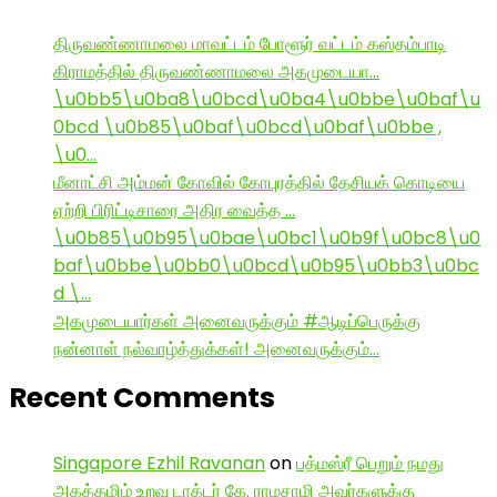
திருவண்ணாமலை மாவட்டம் போளூர் வட்டம் கஸ்தம்பாடி
கிராமத்தில் திருவண்ணாமலை அகமுடையா…
\u0bb5\u0ba8\u0bcd\u0ba4\u0bbe\u0baf\u
0bcd \u0b85\u0baf\u0bcd\u0baf\u0bbe ,
\u0…
மீனாட்சி அம்மன் கோவில் கோபுரத்தில் தேசியக் கொடியை
ஏற்றி பிரிட்டிசாரை அதிர வைத்த …
\u0b85\u0b95\u0bae\u0bc1\u0b9f\u0bc8\u0
baf\u0bbe\u0bb0\u0bcd\u0b95\u0bb3\u0bc
d \…
அகமுடையார்கள் அனைவருக்கும் #ஆடிப்பெருக்கு
நன்னாள் நல்வாழ்த்துக்கள்! அனைவருக்கும்…
Recent Comments
Singapore Ezhil Ravanan
on
பத்மஸ்ரீ பெறும் நமது
அகத்தமிழ் உறவு டாக்டர் கே. ராமசாமி அவர்களுக்கு