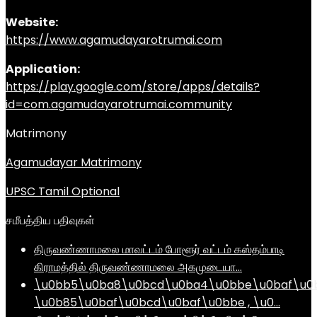
Website:
https://www.agamudayarotrumai.com
Application:
https://play.google.com/store/apps/details?
id=com.agamudayarotrumai.community
Matrimony
Agamudayar Matrimony
UPSC Tamil Optional
சமீபத்திய பதிவுகள்
திருவண்ணாமலை மாவட்டம் போளூர் வட்டம் கஸ்தம்பாடி
கிராமத்தில் திருவண்ணாமலை அகமுடையா…
\u0bb5\u0ba8\u0bcd\u0ba4\u0bbe\u0baf\u0
\u0b85\u0baf\u0bcd\u0baf\u0bbe , \u0…