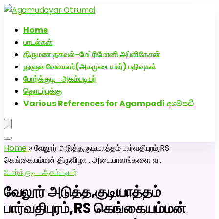
அகமுடையார் திருமண வரன்களுக்கு அகமுடையார்மேட்ரி-
பெண் வீட்டாருக்கு 100% இலவச திருமண சேவை! வாட்ஸப்
Home
எண்: 7200507629
பாடல்கள்
திருமண தகவல்-மேட்ரிமோனி அப்ளிகேசன்
துளுவ வேளாளர்(அகமுடையார்) பதிவுகள்
போர்க்குடி_அகம்படியர்
தொடர்புக்கு
Various References for Agampadi අගම්පඩි
Home
»
வேலூர் அடுத்த,குடியாத்தம் பார்வதிபுரம்,RS
கெங்கையம்மன் திருவிழா… அடையாளங்களை வ…
போர்க்குடி_அகம்படியர்
வேலூர் அடுத்த,குடியாத்தம்
பார்வதிபுரம்,RS கெங்கையம்மன்