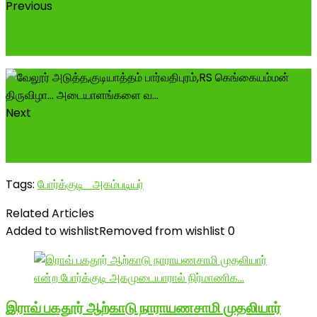
Previous
Naalaai 12-06-2022 Madurai
palanganatham .
Next
வேலூர் #குடியாத்தம்_RS விரைவில் அங்குள்ள அனைத்து
அகமுடையார் இளைஞர்களுக்கும் விழி...
Tags:
போர்க்குடி_அகம்படியர்
Related Articles
Added to wishlist
Removed from wishlist
0
இராவ் பகதூர் ஆற்காடு நாராயணசாமி முதலியார்