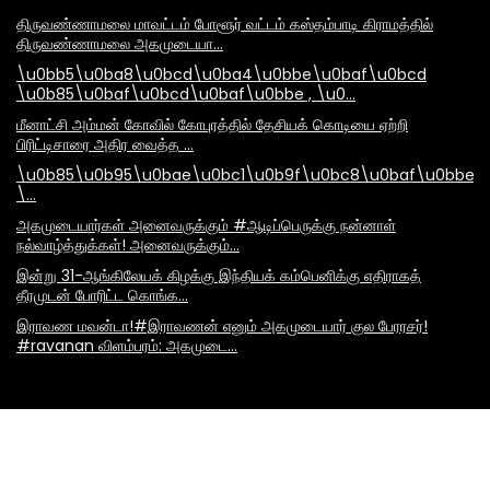
திருவண்ணாமலை மாவட்டம் போளூர் வட்டம் கஸ்தம்பாடி கிராமத்தில்
திருவண்ணாமலை அகமுடையா…
\u0bb5\u0ba8\u0bcd\u0ba4\u0bbe\u0baf\u0bcd
\u0b85\u0baf\u0bcd\u0baf\u0bbe , \u0…
மீனாட்சி அம்மன் கோவில் கோபுரத்தில் தேசியக் கொடியை ஏற்றி
பிரிட்டிசாரை அதிர வைத்த …
\u0b85\u0b95\u0bae\u0bc1\u0b9f\u0bc8\u0baf\u0bbe\
\…
அகமுடையார்கள் அனைவருக்கும் #ஆடிப்பெருக்கு நன்னாள்
நல்வாழ்த்துக்கள்! அனைவருக்கும்…
இன்று 31-ஆங்கிலேயக் கிழக்கு இந்தியக் கம்பெனிக்கு எதிராகத்
தீரமுடன் போரிட்ட கொங்க…
இராவண மவன்டா!#இராவணன் எனும் அகமுடையார் குல பேரரசர்!
#ravanan விளம்பரம்: அகமுடை…