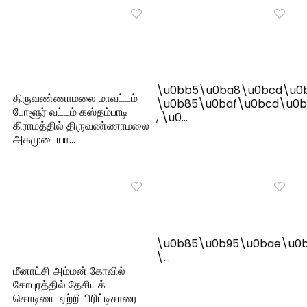
\u0bb5\u0ba8\u0bcd\u0
திருவண்ணாமலை மாவட்டம்
\u0b85\u0baf\u0bcd\u0b
போளூர் வட்டம் கஸ்தம்பாடி
, \u0…
கிராமத்தில் திருவண்ணாமலை
அகமுடையா…
\u0b85\u0b95\u0bae\u0b
\…
மீனாட்சி அம்மன் கோவில்
கோபுரத்தில் தேசியக்
கொடியை ஏற்றி பிரிட்டிசாரை