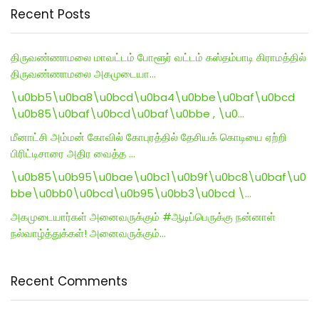
Recent Posts
திருவண்ணாமலை மாவட்டம் போளூர் வட்டம் கஸ்தம்பாடி கிராமத்தில்
திருவண்ணாமலை அகமுடையா…
\u0bb5\u0ba8\u0bcd\u0ba4\u0bbe\u0baf\u0bcd
\u0b85\u0baf\u0bcd\u0baf\u0bbe , \u0…
மீனாட்சி அம்மன் கோவில் கோபுரத்தில் தேசியக் கொடியை ஏற்றி
பிரிட்டிசாரை அதிர வைத்த …
\u0b85\u0b95\u0bae\u0bc1\u0b9f\u0bc8\u0baf\u0
bbe\u0bb0\u0bcd\u0b95\u0bb3\u0bcd \…
அகமுடையார்கள் அனைவருக்கும் #ஆடிப்பெருக்கு நன்னாள்
நல்வாழ்த்துக்கள்! அனைவருக்கும்…
Recent Comments