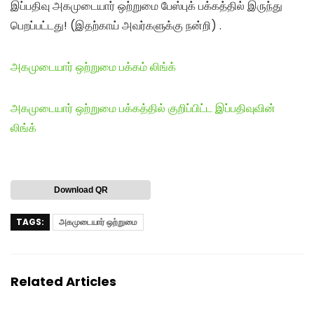
இப்பதிவு அகமுடையார் ஒற்றுமை பேஸ்புக் பக்கத்தில் இருந்து
பெறப்பட்டது! (இதற்காய் அவர்களுக்கு நன்றி) .
அகமுடையார் ஒற்றுமை பக்கம் லிங்க்
அகமுடையார் ஒற்றுமை பக்கத்தில் குறிப்பிட்ட இப்பதிவுவின்
லிங்க்
Download QR
TAGS:
அகமுடையார் ஒற்றுமை
Related Articles