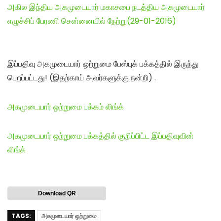
அகில இந்திய அகமுடையார் மகாசபை நடத்திய அகமுடையார்
எழுச்சிப் பேரணி சென்னையில் நேற்று(29-01-2016)
இப்பதிவு அகமுடையார் ஒற்றுமை பேஸ்புக் பக்கத்தில் இருந்து
பெறப்பட்டது! (இதற்காய் அவர்களுக்கு நன்றி) .
அகமுடையார் ஒற்றுமை பக்கம் லிங்க்
அகமுடையார் ஒற்றுமை பக்கத்தில் குறிப்பிட்ட இப்பதிவுவின்
லிங்க்
Download QR
TAGS:
அகமுடையார் ஒற்றுமை