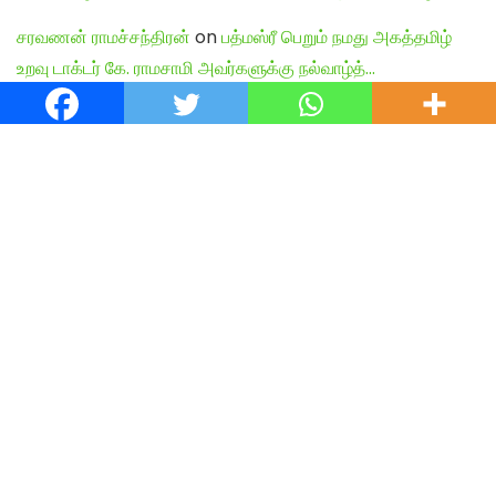
சரவணன் ராமச்சந்திரன்
on
பத்மஸ்ரீ பெறும் நமது அகத்தமிழ்
உறவு டாக்டர் கே. ராமசாமி அவர்களுக்கு நல்வாழ்த்…
Shiva Kumar
on
பத்மஸ்ரீ பெறும் நமது அகத்தமிழ் உறவு டாக்டர்
கே. ராமசாமி அவர்களுக்கு நல்வாழ்த்…
English Articles
Agamudayar Matri Quick Links
Agamudayar Matri (Matrimony)
Website:
https://agamudayarmatri.com/
Agamudayar Matri Application:
https://play.google.com/store/apps/details?
id=com.agamudayarmatri.www