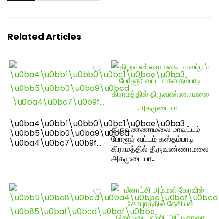
Related Articles
\u0ba4\u0bbf\u0bb0\u0bc1\u0bae\u0ba3
திருவண்ணாமலை மாவட்டம்
\u0bb5\u0bb0\u0ba9\u0bcd
போளூர் வட்டம் கஸ்தம்பாடி
\u0ba4\u0bc7\u0b9f…
கிராமத்தில் திருவண்ணாமலை
அகமுடையா…