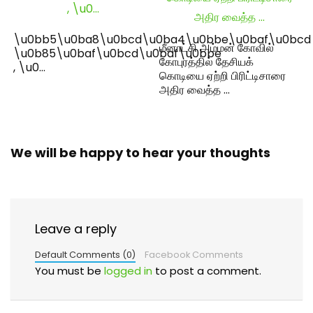
\u0bb5\u0ba8\u0bcd\u0ba4\u0bbe\u0baf\u0bcd
மீனாட்சி அம்மன் கோவில்
\u0b85\u0baf\u0bcd\u0baf\u0bbe
கோபுரத்தில் தேசியக்
, \u0…
கொடியை ஏற்றி பிரிட்டிசாரை
அதிர வைத்த …
We will be happy to hear your thoughts
Leave a reply
Default Comments (0)
Facebook Comments
You must be
logged in
to post a comment.