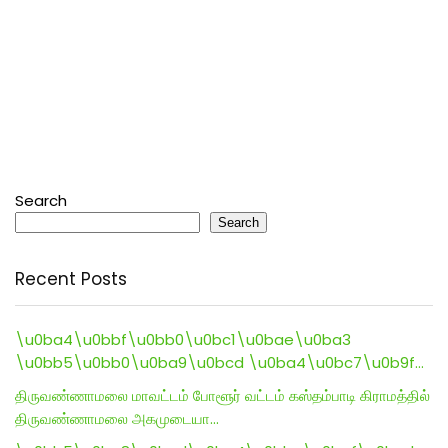
Search
Search
Recent Posts
\u0ba4\u0bbf\u0bb0\u0bc1\u0bae\u0ba3
\u0bb5\u0bb0\u0ba9\u0bcd \u0ba4\u0bc7\u0b9f…
திருவண்ணாமலை மாவட்டம் போளூர் வட்டம் கஸ்தம்பாடி கிராமத்தில்
திருவண்ணாமலை அகமுடையா…