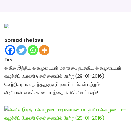
Spread the love
First
அகில இந்திய அகமுடையார் மகாசபை நடத்திய அகமுடையார்
எழுச்சிப் பேரணி சென்னையில் நேற்று(29-01-2016)
வெற்றிகரமாக நடந்தது.முழுப்புகைப்படங்கள் மற்றும்
வீடியோவினைக் காண படத்தை கிளிக் செய்யவும்!