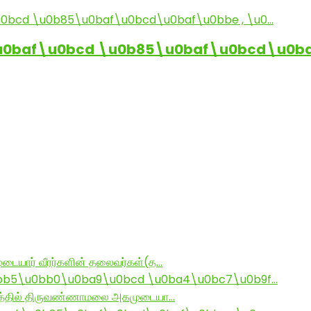
baf\u0bcd \u0b85\u0baf\u0bcd\u0baf
டையார் வீரர்களின் தலைவர்கள்(த…
bb5\u0bb0\u0ba9\u0bcd \u0ba4\u0bc7\u0b9f…
ராமத்தில் திருவண்ணாமலை அகமுடையா…