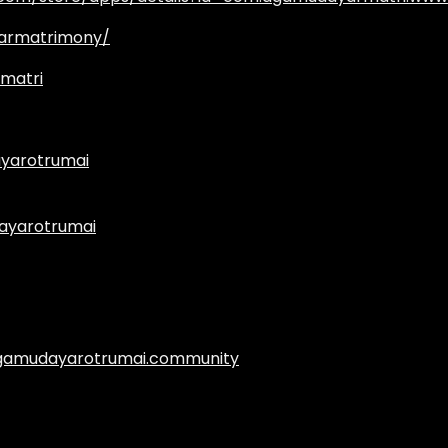
armatrimony/
matri
yarotrumai
ayarotrumai
.agamudayarotrumai.community