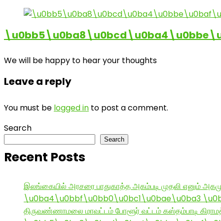
\u0bb5\u0ba8\u0bcd\u0ba4\u0bbe\u0
We will be happy to hear your thoughts
Leave a reply
You must be
logged in
to post a comment.
Search
Search
Recent Posts
இலங்கையில் அரசரை பாதுகாத்த அகம்படி முதலி எனும் அகமு
\u0ba4\u0bbf\u0bb0\u0bc1\u0bae\u0ba3 \u0
திருவண்ணாமலை மாவட்டம் போளூர் வட்டம் கஸ்தம்பாடி கி