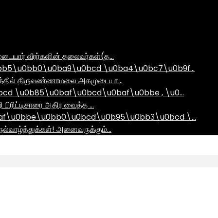
டையார் வீரர்களின் தலைவர்கள்(த…
bb5\u0bb0\u0ba9\u0bcd \u0ba4\u0bc7\u0b9f…
ராமத்தில் திருவண்ணாமலை அகமுடையா…
d \u0b85\u0baf\u0bcd\u0baf\u0bbe , \u0…
ி பிரிட்டிசாரை அதிர வைத்த …
af\u0bbe\u0bb0\u0bcd\u0b95\u0bb3\u0bcd \…
ல்வாழ்த்துக்கள்! அனைவருக்கும்…