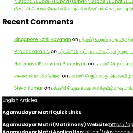
\u0bb5\u0ba8\u0bcd\u0ba4\u0bbe\u0baf\u0bc
மீனாட்சி அம்மன் கோவில் கோபுரத்தில் தேசியக் கொடியை ஏற்ற
Recent Comments
Singapore Ezhil Ravanan
on
பத்மஸ்ரீ பெறும் நமது அகத்த
Prabhakaran N
on
பத்மஸ்ரீ பெறும் நமது அகத்தமிழ் உறவு 
RethinavelSaravana Paandiyan
on
பத்மஸ்ரீ பெறும் நம
சரவணன் ராமச்சந்திரன்
on
பத்மஸ்ரீ பெறும் நமது அகத்தமிழ் 
Shiva Kumar
on
பத்மஸ்ரீ பெறும் நமது அகத்தமிழ் உறவு டாக்
English Articles
Agamudayar Matri Quick Links
Agamudayar Matri (Matrimony) Website:
https://
Agamudayar Matri Application:
https://play.googl