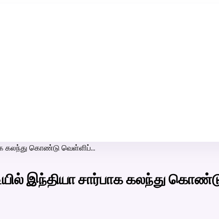
ரி-பெண் வீட்டாருக்கு 100% இலவச திருமண சேவை! வாட்ஸப் எண்:
7200507629
்பாக கலந்து கொண்டு வெள்ளிப்…
்டியில் இந்தியா சார்பாக கலந்து கொண்