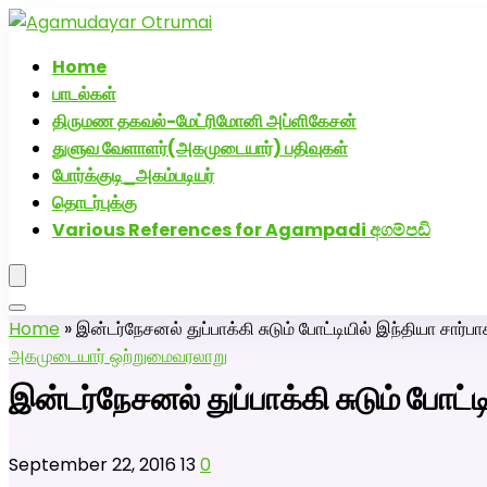
அகமுடையார் திருமண வரன்களுக்கு அகமுடையார்மேட்
Home
பாடல்கள்
திருமண தகவல்-மேட்ரிமோனி அப்ளிகேசன்
துளுவ வேளாளர்(அகமுடையார்) பதிவுகள்
போர்க்குடி_அகம்படியர்
தொடர்புக்கு
Various References for Agampadi අගම්පඩි
Home
»
இன்டர்நேசனல் துப்பாக்கி சுடும் போட்டியில் இந்தியா சார
அகமுடையார் ஒற்றுமை
வரலாறு
இன்டர்நேசனல் துப்பாக்கி சுடும் போட
September 22, 2016
13
0