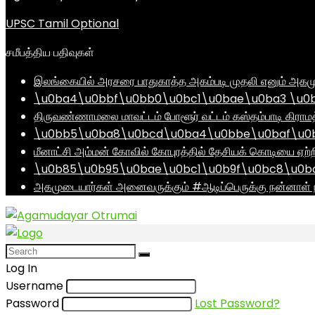
UPSC Tamil Optional
சமீபத்திய பதிவுகள்
இலங்கையில் அரசரை பாதுகாத்த அகம்படி முதலி எனும் அகமு
\u0ba4\u0bbf\u0bb0\u0bc1\u0bae\u0ba3 \u0
திருவண்ணாமலை மாவட்டம் போளூர் வட்டம் கஸ்தம்பாடி கி
\u0bb5\u0ba8\u0bcd\u0ba4\u0bbe\u0baf\u0bc
மீனாட்சி அம்மன் கோவில் கோபுரத்தில் தேசியக் கொடியை ஏற்ற
\u0b85\u0b95\u0bae\u0bc1\u0b9f\u0bc8\u0b
அகமுடையார்கள் அனைவருக்கும் #ஆடிப்பெருக்கு நன்னாள் ந
Log In
Username
Password
Lost Password?