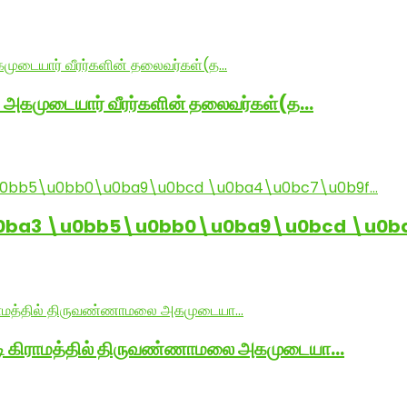
் அகமுடையார் வீரர்களின் தலைவர்கள்(த…
0ba3 \u0bb5\u0bb0\u0ba9\u0bcd \u0b
ாடி கிராமத்தில் திருவண்ணாமலை அகமுடையா…