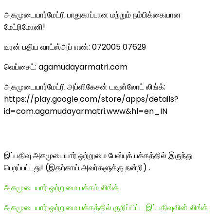
அகமுடையார்மேட்ரி பாதுகாப்பான மற்றும் நம்பிக்கையான
மேட்ரிமோனி!
வரன் பதிய வாட்ஸ்அப் எண்: 072005 07629
வெப்சைட்: agamudayarmatri.com
அகமுடையார்மேட்ரி அப்ளிகேசன் டவுன்லோட் லிங்க்:
https://play.google.com/store/apps/details?
id=com.agamudayarmatri.www&hl=en_IN
இப்பதிவு அகமுடையார் ஒற்றுமை பேஸ்புக் பக்கத்தில் இருந்து
பெறப்பட்டது! (இதற்காய் அவர்களுக்கு நன்றி) .
அகமுடையார் ஒற்றுமை பக்கம் லிங்க்
அகமுடையார் ஒற்றுமை பக்கத்தில் குறிப்பிட்ட இப்பதிவுவின் லிங்க்