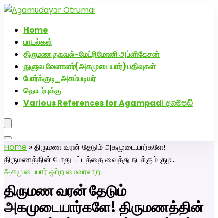
அகமுடையார் திருமண வரன்களுக்கு அகமுடையார்மேட்ரி-
பெண் வீட்டாருக்கு 100% இலவச திருமண சேவை! வாட்ஸப்
Home
எண்: 7200507629
பாடல்கள்
திருமண தகவல்-மேட்ரிமோனி அப்ளிகேசன்
துளுவ வேளாளர்(அகமுடையார்) பதிவுகள்
போர்க்குடி_அகம்படியர்
தொடர்புக்கு
Various References for Agampadi අගම්පඩි
Home
»
திருமண வரன் தேடும் அகமுடையார்களே!
திருமணத்தின் போது பட்டத்தை வைத்து நடக்கும் குழ…
அகமுடையார் ஒற்றுமை
வரலாறு
திருமண வரன் தேடும்
அகமுடையார்களே! திருமணத்தின்