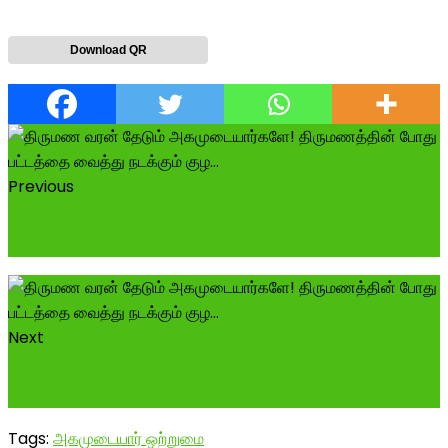
Download QR
Previous
சமயப்பொறையுடன் திகழந்த மாமன்னர்கள்
மருதுபாண்டியர்கள்-சருகணி மாதா கோவில் கொடைகள...
Next
தினமணி நாளிதழ் செய்தி: குரூப் 2, 2ஏ தேர்வு: 27-இல்
கட்டண சலுகைக்கான நுழைவுத் தே...
Tags:
அகமுடையார் ஒற்றுமை