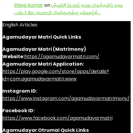
Shiva Kumar
on
பத்மஸ்ரீ பெறும் நமது அகத்தமிழ் உறவு
டாக்டர் கே. ராமசாமி அவர்களுக்கு நல்வாழ்த்…
English Articles
Agamudayar Matri Quick Links
Agamudayar Matri (Matrimony)
Website:
https://agamudayarmatri.com/
Agamudayar Matri Application:
https://play.google.com/store/apps/details?
id=com.agamudayarmatri.www
Instagram ID:
https://www.instagram.com/agamudayarmatrimony/
Facebook ID:
https://www.facebook.com/agamudayarmatri
Agamudayar Otrumai Quick Links