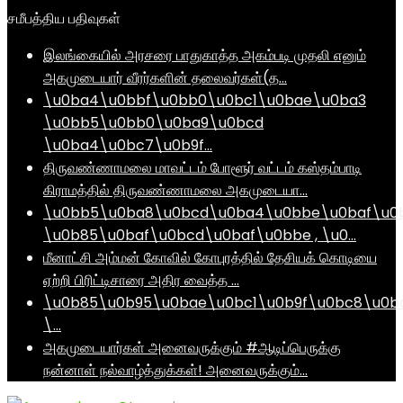
சமீபத்திய பதிவுகள்
இலங்கையில் அரசரை பாதுகாத்த அகம்படி முதலி எனும்
அகமுடையார் வீரர்களின் தலைவர்கள்(த…
\u0ba4\u0bbf\u0bb0\u0bc1\u0bae\u0ba3
\u0bb5\u0bb0\u0ba9\u0bcd
\u0ba4\u0bc7\u0b9f…
திருவண்ணாமலை மாவட்டம் போளூர் வட்டம் கஸ்தம்பாடி
கிராமத்தில் திருவண்ணாமலை அகமுடையா…
\u0bb5\u0ba8\u0bcd\u0ba4\u0bbe\u0baf\u0
\u0b85\u0baf\u0bcd\u0baf\u0bbe , \u0…
மீனாட்சி அம்மன் கோவில் கோபுரத்தில் தேசியக் கொடியை
ஏற்றி பிரிட்டிசாரை அதிர வைத்த …
\u0b85\u0b95\u0bae\u0bc1\u0b9f\u0bc8\u0b
\…
அகமுடையார்கள் அனைவருக்கும் #ஆடிப்பெருக்கு
நன்னாள் நல்வாழ்த்துக்கள்! அனைவருக்கும்…