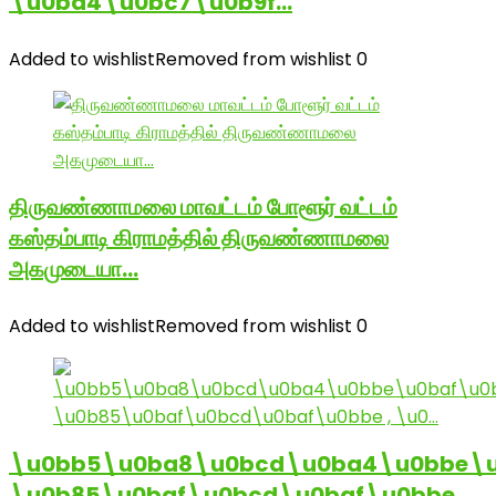
\u0ba4\u0bc7\u0b9f…
Added to wishlist
Removed from wishlist
0
திருவண்ணாமலை மாவட்டம் போளூர் வட்டம்
கஸ்தம்பாடி கிராமத்தில் திருவண்ணாமலை
அகமுடையா…
Added to wishlist
Removed from wishlist
0
\u0bb5\u0ba8\u0bcd\u0ba4\u0bbe\u
\u0b85\u0baf\u0bcd\u0baf\u0bbe ,