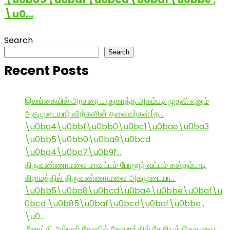
\u0…
Search
Search
Recent Posts
இலங்கையில் அரசரை பாதுகாத்த அகம்படி முதலி எனும்
அகமுடையார் வீரர்களின் தலைவர்கள்(த…
\u0ba4\u0bbf\u0bb0\u0bc1\u0bae\u0ba3
\u0bb5\u0bb0\u0ba9\u0bcd
\u0ba4\u0bc7\u0b9f…
திருவண்ணாமலை மாவட்டம் போளூர் வட்டம் கஸ்தம்பாடி
கிராமத்தில் திருவண்ணாமலை அகமுடையா…
\u0bb5\u0ba8\u0bcd\u0ba4\u0bbe\u0baf\u
0bcd \u0b85\u0baf\u0bcd\u0baf\u0bbe ,
\u0…
மீனாட்சி அம்மன் கோவில் கோபுரத்தில் தேசியக் கொடியை