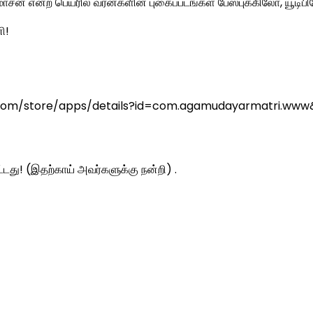
சன் என்ற பெயரில் வரன்களின் புகைப்படங்கள் பேஸ்புக்கிலோ, யூடிபி
ி!
oogle.com/store/apps/details?id=com.agamudayarmatri.ww
ட்டது! (இதற்காய் அவர்களுக்கு நன்றி) .