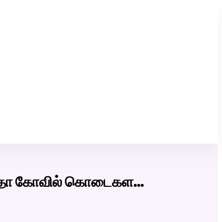
Click Here to Download Matrimony App
 மாதா கோவில் கொடைகள…