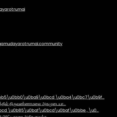
ayarotrumai
.agamudayarotrumai.community
bb5\u0bb0\u0ba9\u0bcd \u0ba4\u0bc7\u0b9f…
ராமத்தில் திருவண்ணாமலை அகமுடையா…
d \u0b85\u0baf\u0bcd\u0baf\u0bbe , \u0…
ி பிரிட்டிசாரை அதிர வைத்த …