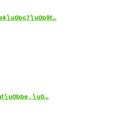
a4\u0bc7\u0b9f…
\u0bbe , \u0…