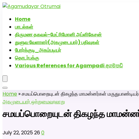
அகமுடையார் திருமண வரன்களுக்கு அகமுடையார்மேட்
Home
பாடல்கள்
திருமண தகவல்-மேட்ரிமோனி அப்ளிகேசன்
துளுவ வேளாளர்(அகமுடையார்) பதிவுகள்
போர்க்குடி_அகம்படியர்
தொடர்புக்கு
Various References for Agampadi අගම්පඩි
Home
»
சமயப்பொறையுடன் திகழந்த மாமன்னர்கள் மருதுபாண்ட
அகமுடையார் ஒற்றுமை
வரலாறு
சமயப்பொறையுடன் திகழந்த மாமன்ன
July 22, 2025
26
0