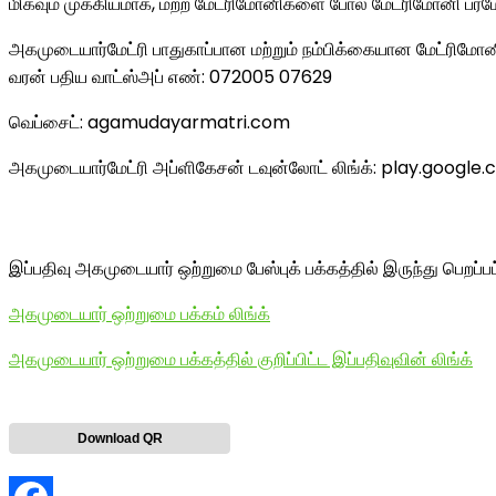
மிகவும் முக்கியமாக, மற்ற மேட்ரிமோனிகளை போல மேட்ரிமோனி ப்ரமோ
அகமுடையார்மேட்ரி பாதுகாப்பான மற்றும் நம்பிக்கையான மேட்ரிமோன
வரன் பதிய வாட்ஸ்அப் எண்: 072005 07629
வெப்சைட்: agamudayarmatri.com
அகமுடையார்மேட்ரி அப்ளிகேசன் டவுன்லோட் லிங்க்: play.g
இப்பதிவு அகமுடையார் ஒற்றுமை பேஸ்புக் பக்கத்தில் இருந்து பெறப்ப
அகமுடையார் ஒற்றுமை பக்கம் லிங்க்
அகமுடையார் ஒற்றுமை பக்கத்தில் குறிப்பிட்ட இப்பதிவுவின் லிங்க்
Download QR