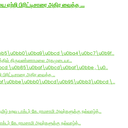
ை ஏற்றி பிரிட்டிசாரை அதிர வைத்த …
bb5\u0bb0\u0ba9\u0bcd \u0ba4\u0bc7\u0b9f…
ராமத்தில் திருவண்ணாமலை அகமுடையா…
d \u0b85\u0baf\u0bcd\u0baf\u0bbe , \u0…
ி பிரிட்டிசாரை அதிர வைத்த …
af\u0bbe\u0bb0\u0bcd\u0b95\u0bb3\u0bcd \…
மிழ் உறவு டாக்டர் கே. ராமசாமி அவர்களுக்கு நல்வாழ்த்…
டாக்டர் கே. ராமசாமி அவர்களுக்கு நல்வாழ்த்…