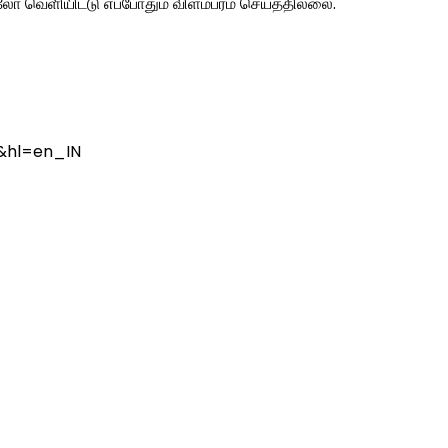
லோ வெளியிட்டு எப்போதும் விளம்பரம் செய்ததில்லை.
w&hl=en_IN