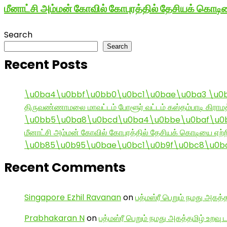
மீனாட்சி அம்மன் கோவில் கோபுரத்தில் தேசியக் கொடிய
Search
Search
Recent Posts
\u0ba4\u0bbf\u0bb0\u0bc1\u0bae\u0ba3 \u0
திருவண்ணாமலை மாவட்டம் போளூர் வட்டம் கஸ்தம்பாடி கி
\u0bb5\u0ba8\u0bcd\u0ba4\u0bbe\u0baf\u0bc
மீனாட்சி அம்மன் கோவில் கோபுரத்தில் தேசியக் கொடியை ஏற்ற
\u0b85\u0b95\u0bae\u0bc1\u0b9f\u0bc8\u0b
Recent Comments
Singapore Ezhil Ravanan
on
பத்மஸ்ரீ பெறும் நமது அகத்த
Prabhakaran N
on
பத்மஸ்ரீ பெறும் நமது அகத்தமிழ் உறவு 