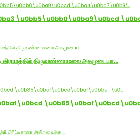
0ba3 \u0bb5\u0bb0\u0ba9\u0bcd \u0b
ாடி கிராமத்தில் திருவண்ணாமலை அகமுடையா…
baf\u0bcd \u0b85\u0baf\u0bcd\u0baf