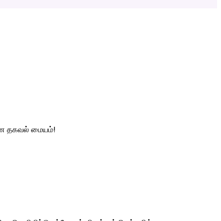
ண தகவல் மையம்!