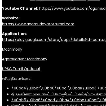
Youtube Channel:
https://www.youtube.com/agamud
Website:
https://www.agamudayarotrumai.com
Application:
https://play.google.com/store/apps/details?id=com
Matrimony
Agamudayar Matrimony
UPSC Tamil Optional
சமீபத்திய பதிவுகள்
\u0ba4\u0bbf\u0bb0\u0bc1\u0bae\u0ba3 \u0
திருவண்ணாமலை மாவட்டம் போளூர் வட்டம் கஸ்தம்பாடி கி
\u0bb5\u0ba8\u0bcd\u0ba4\u0bbe\u0baf\u0bc
மீனாட்சி அம்மன் கோவில் கோபுரத்தில் தேசியக் கொடியை ஏற்ற