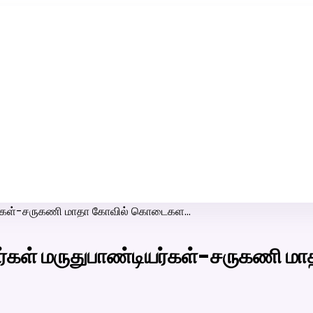
ரி-பெண் வீட்டாருக்கு 100% இலவச திருமண சேவை! வாட்ஸப் எண்:
7200507629
ியர்கள்-சருகணி மாதா கோவில் கொடைகள…
ர்கள் மருதுபாண்டியர்கள்-சருகணி