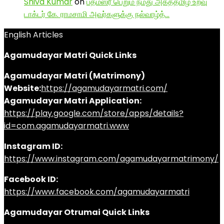
Shiva Kumar
on
பத்மஸ்ரீ பெறும் நமது அகத்தமிழ் உறவு
டாக்டர் கே. ராமசாமி அவர்களுக்கு நல்வாழ்த்…
English Articles
Agamudayar Matri Quick Links
Agamudayar Matri (Matrimony)
Website:
https://agamudayarmatri.com/
Agamudayar Matri Application:
https://play.google.com/store/apps/details?
id=com.agamudayarmatri.www
Instagram ID:
https://www.instagram.com/agamudayarmatrimony/
Facebook ID:
https://www.facebook.com/agamudayarmatri
Agamudayar Otrumai Quick Links