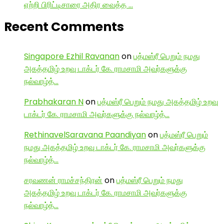
ஏற்றி பிரிட்டிசாரை அதிர வைத்த …
Recent Comments
Singapore Ezhil Ravanan
on
பத்மஸ்ரீ பெறும் நமது
அகத்தமிழ் உறவு டாக்டர் கே. ராமசாமி அவர்களுக்கு
நல்வாழ்த்…
Prabhakaran N
on
பத்மஸ்ரீ பெறும் நமது அகத்தமிழ் உறவு
டாக்டர் கே. ராமசாமி அவர்களுக்கு நல்வாழ்த்…
RethinavelSaravana Paandiyan
on
பத்மஸ்ரீ பெறும்
நமது அகத்தமிழ் உறவு டாக்டர் கே. ராமசாமி அவர்களுக்கு
நல்வாழ்த்…
சரவணன் ராமச்சந்திரன்
on
பத்மஸ்ரீ பெறும் நமது
அகத்தமிழ் உறவு டாக்டர் கே. ராமசாமி அவர்களுக்கு
நல்வாழ்த்…