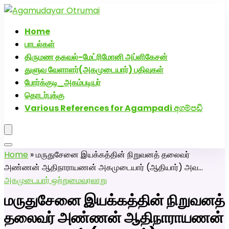
அகமுடையார் திருமண வரன்களுக்கு அகமுடையார்மேட்ரி-
பெண் வீட்டாருக்கு 100% இலவச திருமண சேவை! வாட்ஸப்
Home
எண்: 7200507629
பாடல்கள்
திருமண தகவல்-மேட்ரிமோனி அப்ளிகேசன்
துளுவ வேளாளர்(அகமுடையார்) பதிவுகள்
போர்க்குடி_அகம்படியர்
தொடர்புக்கு
Various References for Agampadi අගම්පඩි
Home
»
மருதுசேனை இயக்கத்தின் நிறுவனத் தலைவர்
அண்ணன் ஆதிநாராயணன் அகமுடையார் (ஆதியார்) அவ…
அகமுடையார் ஒற்றுமை
வரலாறு
மருதுசேனை இயக்கத்தின் நிறுவனத்
தலைவர் அண்ணன் ஆதிநாராயணன்