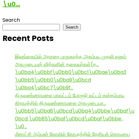
\u0…
Search
Search
Recent Posts
இலங்கையில் அரசரை பாதுகாத்த அகம்படி முதலி எனும்
அகமுடையார் வீரர்களின் தலைவர்கள்(த…
\u0ba4\u0bbf\u0bb0\u0bc1\u0bae\u0ba3
\u0bb5\u0bb0\u0ba9\u0bcd
\u0ba4\u0bc7\u0b9f…
திருவண்ணாமலை மாவட்டம் போளூர் வட்டம் கஸ்தம்பாடி
கிராமத்தில் திருவண்ணாமலை அகமுடையா…
\u0bb5\u0ba8\u0bcd\u0ba4\u0bbe\u0baf\u
0bcd \u0b85\u0baf\u0bcd\u0baf\u0bbe ,
\u0…
மீனாட்சி அம்மன் கோவில் கோபுரத்தில் தேசியக் கொடியை