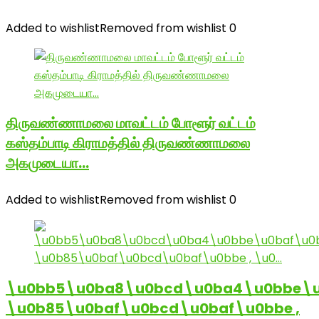
Added to wishlist
Removed from wishlist
0
திருவண்ணாமலை மாவட்டம் போளூர் வட்டம்
கஸ்தம்பாடி கிராமத்தில் திருவண்ணாமலை
அகமுடையா…
Added to wishlist
Removed from wishlist
0
\u0bb5\u0ba8\u0bcd\u0ba4\u0bbe\u
\u0b85\u0baf\u0bcd\u0baf\u0bbe ,