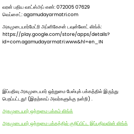
வரன் பதிய வாட்ஸ்அப் எண்: 072005 07629
வெப்சைட்: agamudayarmatri.com
அகமுடையார்மேட்ரி அப்ளிகேசன் டவுன்லோட் லிங்க்:
https://play.google.com/store/apps/details?
id=com.agamudayarmatri.www&hl=en_IN
இப்பதிவு அகமுடையார் ஒற்றுமை பேஸ்புக் பக்கத்தில் இருந்து
பெறப்பட்டது! (இதற்காய் அவர்களுக்கு நன்றி) .
அகமுடையார் ஒற்றுமை பக்கம் லிங்க்
அகமுடையார் ஒற்றுமை பக்கத்தில் குறிப்பிட்ட இப்பதிவுவின் லிங்க்