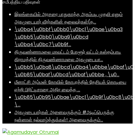
சமீபத்திய பதிவுகள்
இலங்கையில் அரசரை பாதுகாத்த அகம்படி முதலி எனும்
அகமுடையார் வீரர்களின் தலைவர்கள்(த…
\u0ba4\u0bbf\u0bb0\u0bc1\u0bae\u0ba3
\u0bb5\u0bb0\u0ba9\u0bcd
\u0ba4\u0bc7\u0b9f…
திருவண்ணாமலை மாவட்டம் போளூர் வட்டம் கஸ்தம்பாடி
கிராமத்தில் திருவண்ணாமலை அகமுடையா…
\u0bb5\u0ba8\u0bcd\u0ba4\u0bbe\u0baf\u0
\u0b85\u0baf\u0bcd\u0baf\u0bbe , \u0…
மீனாட்சி அம்மன் கோவில் கோபுரத்தில் தேசியக் கொடியை
ஏற்றி பிரிட்டிசாரை அதிர வைத்த …
\u0b85\u0b95\u0bae\u0bc1\u0b9f\u0bc8\u0b
\…
அகமுடையார்கள் அனைவருக்கும் #ஆடிப்பெருக்கு
நன்னாள் நல்வாழ்த்துக்கள்! அனைவருக்கும்…