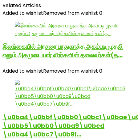
Related Articles
Added to wishlist
Removed from wishlist
0
இலங்கையில் அரசரை பாதுகாத்த அகம்படி முதலி
எனும் அகமுடையார் வீரர்களின் தலைவர்கள்(த…
Added to wishlist
Removed from wishlist
0
\u0ba4\u0bbf\u0bb0\u0bc1\u0bae\u
\u0bb5\u0bb0\u0ba9\u0bcd
\u0ba4\u0bc7\u0b9f…